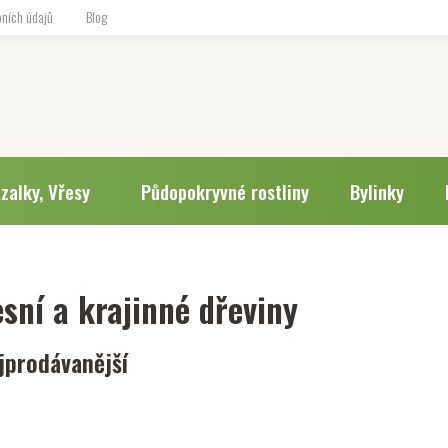
ních údajů
Blog
zalky, Vřesy
Půdopokryvné rostliny
Bylinky
esní a krajinné dřeviny
jprodávanější