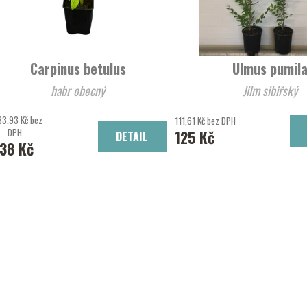
Carpinus betulus
Ulmus pumil
habr obecný
Jilm sibiřský
33,93 Kč bez
111,61 Kč bez DPH
DPH
125 Kč
DETAIL
38 Kč