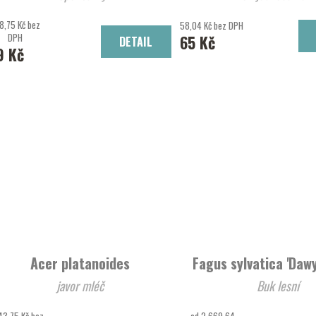
8,75 Kč bez
58,04 Kč bez DPH
DPH
65 Kč
DETAIL
9 Kč
Acer platanoides
Fagus sylvatica 'Daw
javor mléč
Buk lesní