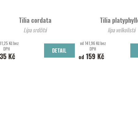
Tilia cordata
Tilia platyphyl
Lípa srdčitá
lípa velkolistá
31,25 Kč bez
od 141,96 Kč bez
DPH
DPH
DETAIL
35 Kč
159 Kč
od