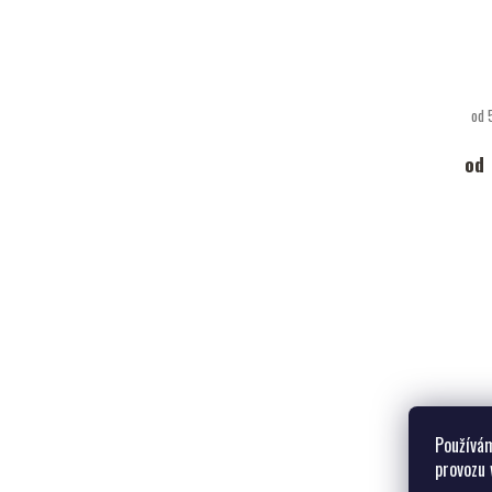
od 
od
Používám
provozu 