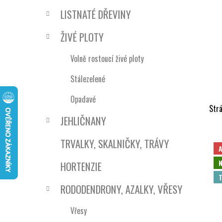
e
n
LISTNATÉ DŘEVINY
í
p
ŽIVÉ PLOTY
a
n
Volně rostoucí živé ploty
e
Stálezelené
l
Opadavé
Str
JEHLIČNANY
V
TRVALKY, SKALNIČKY, TRÁVY
ý
p
N
HORTENZIE
i
T
RODODENDRONY, AZALKY, VŘESY
s
p
Vřesy
r