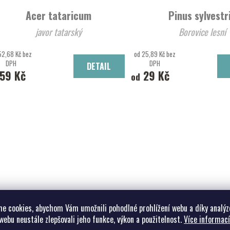
Acer tataricum
Pinus sylvestr
javor tatarský
Borovice lesní
52,68 Kč bez
od 25,89 Kč bez
DPH
DPH
DETAIL
59 Kč
29 Kč
od
e cookies, abychom Vám umožnili pohodlné prohlížení webu a díky analýz
webu neustále zlepšovali jeho funkce, výkon a použitelnost.
Více informací
Abies alba
Fagus sylvatica 'D