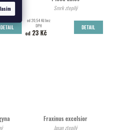
Smrk ztepilý
lasím
od 20,54 Kč bez
DPH
DETAIL
DETAIL
23 Kč
od
gyna
Fraxinus excelsior
ný
Jasan ztepilý