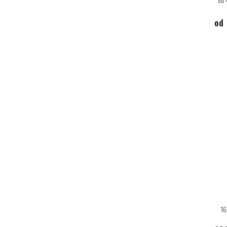
od 
od
16