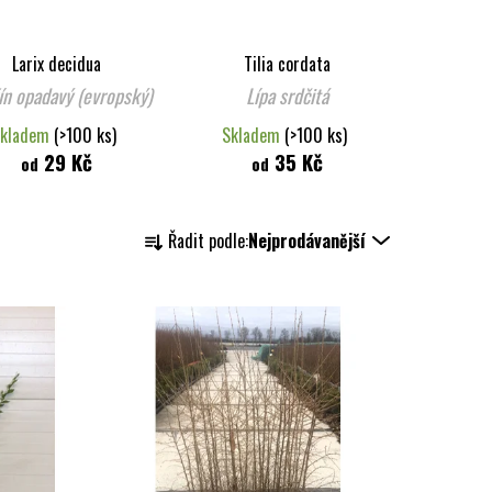
Larix decidua
Tilia cordata
n opadavý (evropský)
Lípa srdčitá
kladem
(>100 ks)
Skladem
(>100 ks)
29 Kč
35 Kč
od
od
Ř
Řadit podle:
Nejprodávanější
a
z
e
n
í
p
r
o
d