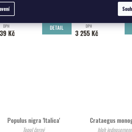
jedle bělokorá
Buk lesní
avení
Souh
34,82 Kč bez
2 906,25 Kč bez
DPH
DPH
DETAIL
39 Kč
3 255 Kč
Populus nigra 'Italica'
Crataegus mono
Topol černý
hloh jednosemen