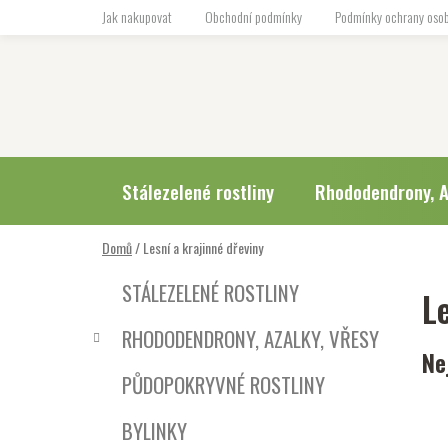
Přejít
Jak nakupovat
Obchodní podmínky
Podmínky ochrany osob
na
obsah
Stálezelené rostliny
Rhododendrony, A
Domů
/
Lesní a krajinné dřeviny
P
K
Přeskočit
STÁLEZELENÉ ROSTLINY
L
a
o
kategorie
t
s
RHODODENDRONY, AZALKY, VŘESY
e
t
Ne
g
r
PŮDOPOKRYVNÉ ROSTLINY
o
a
r
BYLINKY
i
n