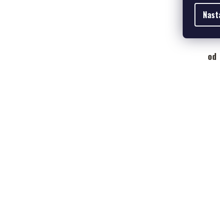
Nast
od 
od