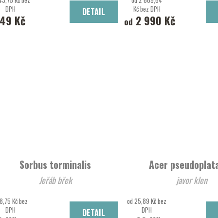
43,75 Kč bez
od 2 669,64
DPH
Kč bez DPH
DETAIL
49 Kč
2 990 Kč
od
Sorbus torminalis
Acer pseudoplat
Jeřáb břek
javor klen
8,75 Kč bez
od 25,89 Kč bez
DPH
DPH
DETAIL