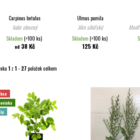
Carpinus betulus
Ulmus pumila
habr obecný
Jilm sibiřský
Modří
Skladem
(>100 ks)
Skladem
(>100 ks)
S
38 Kč
125 Kč
od
ánka
1
z
1
-
27
položek celkem
Akce
ovinka
ip