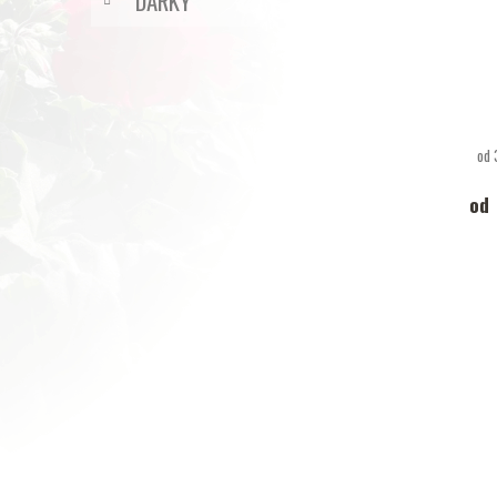
DÁRKY
od 
od