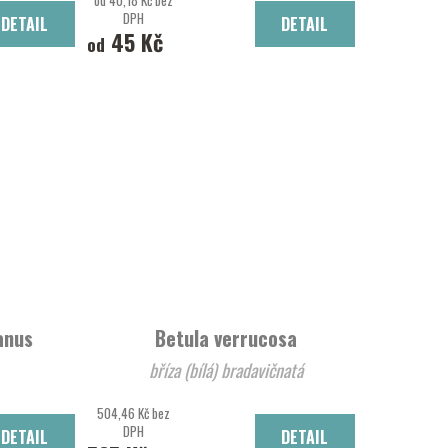
od 40,18 Kč bez
DPH
DETAIL
DETAIL
45 Kč
od
anus
Betula verrucosa
bříza (bílá) bradavičnatá
504,46 Kč bez
DPH
DETAIL
DETAIL