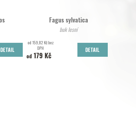
los
Fagus sylvatica
buk lesní
od 159,82 Kč bez
DPH
DETAIL
DETAIL
179 Kč
od