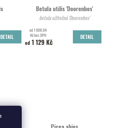
is
Betula utilis 'Doorenbos'
betula užitečná 'Doorenbos'
od 1 008,04
Kč bez DPH
DETAIL
DETAIL
1 129 Kč
od
e
awyck'
Picea abies