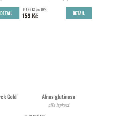
141,96 Kč bez DPH
DETAIL
DETAIL
159 Kč
yck Gold'
Alnus glutinosa
olše lepkavá