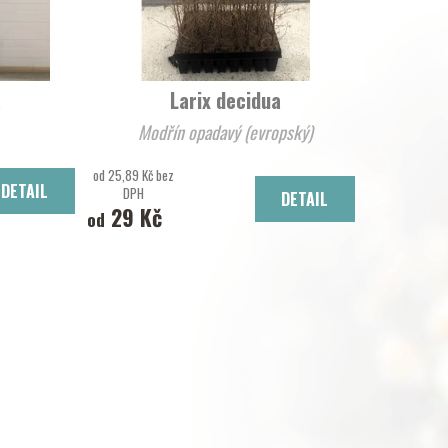
u
k
t
ů
a
Larix decidua
Modřín opadavý (evropský)
od 25,89 Kč bez
DETAIL
DPH
DETAIL
29 Kč
od