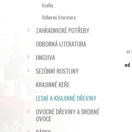
o
Azalky
d
Odborná literatura
u
k
ZAHRADNICKÉ POTŘEBY
t
ů
ODBORNÁ LITERATURA
od 
HNOJIVA
od
SEZÓNNÍ ROSTLINY
KRAJINNÉ KEŘE
LESNÍ A KRAJINNÉ DŘEVINY
OVOCNÉ DŘEVINY A DROBNÉ
OVOCE