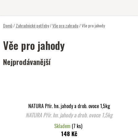
Přejít
na
obsah
Domů
/
Zahradnické potřeby
/
Vše pro zahradu
/
Vše pro jahody
Věe pro jahody
Nejprodávanější
NATURA Přír. hn. jahody a drob. ovoce 1,5kg
NATURA Přír. hn. jahody a drob. ovoce 1,5kg
Skladem
(7 ks)
148 Kč