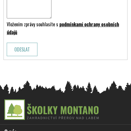
Vložením zprávy souhlasíte s
podmínkami ochrany osobních
údajů
ODESLAT
Z
á
p
a