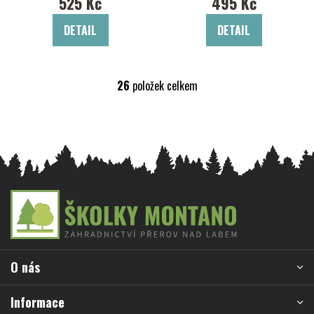
525 Kč
495 Kč
DETAIL
DETAIL
26
položek celkem
O
v
l
á
d
a
c
Z
í
á
p
r
p
v
a
k
O nás
t
y
í
v
Informace
ý