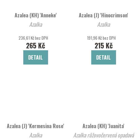
Azalea (KH) 'Anneke'
Azalea (J) 'Hinocrimson'
Azalka
Azalka
236,61 Kč bez DPH
191,96 Kč bez DPH
265 Kč
215 Kč
DETAIL
DETAIL
Azalea (J) 'Kermesina Rose'
Azalea (KH) 'Juanita'
Azalka
Azalka růžovočervená opadavá