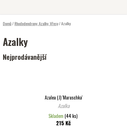
Přejít
na
obsah
Domů
/
Rhododendrony, Azalky, Vřesy
/
Azalky
Azalky
Nejprodávanější
Azalea (J) 'Maruschka'
Azalka
Skladem
(44 ks)
215 Kč