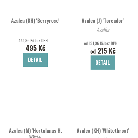
Azalea (KH) 'Berryrose'
Azalea (J) 'Toreador'
Azalka
441,96 Kč bez DPH
od 191,96 Kč bez DPH
495 Kč
215 Kč
od
DETAIL
DETAIL
Azalea (M) 'Hortulanus H.
Azalea (KH) 'Whitethroat'
Witte'