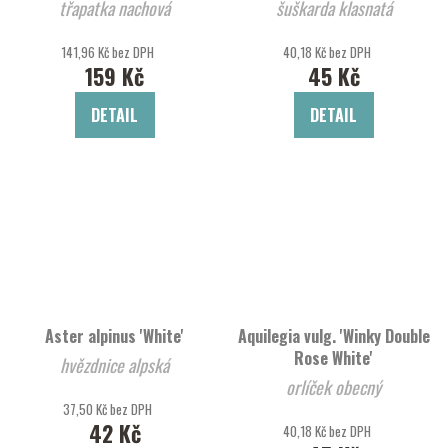
třapatka nachová
šuškarda klasnatá
141,96 Kč bez DPH
40,18 Kč bez DPH
159 Kč
45 Kč
DETAIL
DETAIL
Aster alpinus 'White'
Aquilegia vulg. 'Winky Double
Rose White'
hvězdnice alpská
orlíček obecný
37,50 Kč bez DPH
42 Kč
40,18 Kč bez DPH