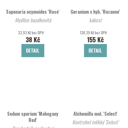
Saponaria ocymoides 'Rose'
Geranium x hyb. 'Rozanne'
Mydlice bazalkovitá
kakost
33,93 Kč bez DPH
138,39 Kč bez DPH
38 Kč
155 Kč
DETAIL
DETAIL
Sedum spurium 'Mahogany
Alchemilla mol. 'Select'
Red'
Kontryhel měkký 'Select'