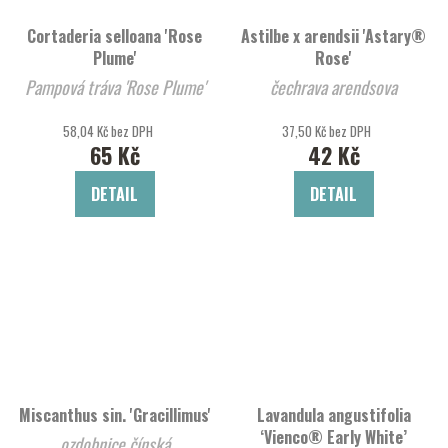
Cortaderia selloana 'Rose
Astilbe x arendsii 'Astary®
Plume'
Rose'
Pampová tráva 'Rose Plume'
čechrava arendsova
58,04 Kč bez DPH
37,50 Kč bez DPH
65 Kč
42 Kč
DETAIL
DETAIL
Miscanthus sin. 'Gracillimus'
Lavandula angustifolia
‘Vienco® Early White’
ozdobnice čínská