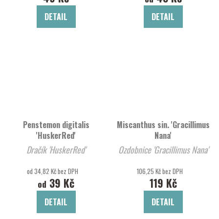
DETAIL
DETAIL
Penstemon digitalis
Miscanthus sin. 'Gracillimus
'HuskerRed'
Nana'
Dračík 'HuskerRed'
Ozdobnice 'Gracillimus Nana'
od 34,82 Kč bez DPH
106,25 Kč bez DPH
39 Kč
119 Kč
od
DETAIL
DETAIL