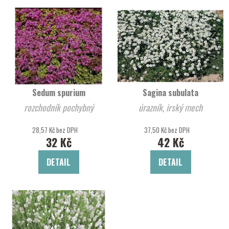
V
e
ý
n
p
í
i
p
s
r
p
o
r
d
Sedum spurium
Sagina subulata
o
u
rozchodník pochybný
úrazník, irský mech
d
k
u
t
28,57 Kč bez DPH
37,50 Kč bez DPH
k
ů
32 Kč
42 Kč
t
DETAIL
DETAIL
ů