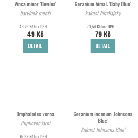
Vinca minor 'Bowles'
Geranium himal. 'Baby Blue'
barvínek menší
kakost himálajský
43,75 Kč bez DPH
70,54 Kč bez DPH
49 Kč
79 Kč
DETAIL
DETAIL
Omphalodes verna
Geranium incanum 'Johnsons
Blue'
Pupkovec jarní
Kakost Johnsons Blue'
75,89 Kč bez DPH