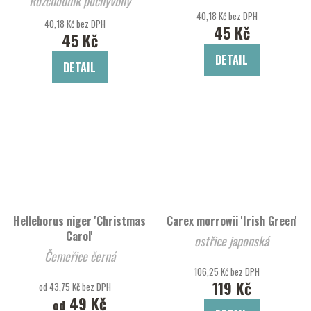
Rozchodník pochyvbný
'Mahogany Red'
40,18 Kč bez DPH
40,18 Kč bez DPH
45 Kč
45 Kč
DETAIL
DETAIL
Helleborus niger 'Christmas
Carex morrowii 'Irish Green'
Carol'
ostřice japonská
Čemeřice černá
106,25 Kč bez DPH
119 Kč
od 43,75 Kč bez DPH
49 Kč
od