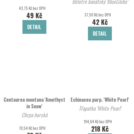
Bělotrn banátský 'BlueGlobe'
43,75 Kč bez DPH
49 Kč
37,50 Kč bez DPH
42 Kč
DETAIL
DETAIL
Centaurea montana 'Amethyst
Echinacea purp. 'White Pearl'
in Snow'
Třapatka 'White Pearl'
Chrpa horská
194,64 Kč bez DPH
218 Kč
70,54 Kč bez DPH