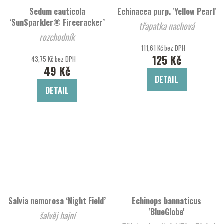
Sedum cauticola
Echinacea purp. 'Yellow Pearl'
‘SunSparkler® Firecracker’
třapatka nachová
rozchodník
111,61 Kč bez DPH
125 Kč
43,75 Kč bez DPH
49 Kč
DETAIL
DETAIL
Salvia nemorosa ‘Night Field’
Echinops bannaticus
'BlueGlobe'
šalvěj hajní