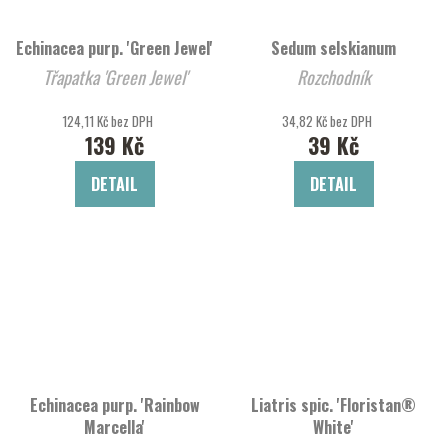
Echinacea purp. 'Green Jewel'
Sedum selskianum
Třapatka 'Green Jewel'
Rozchodník
124,11 Kč bez DPH
34,82 Kč bez DPH
139 Kč
39 Kč
DETAIL
DETAIL
Echinacea purp. 'Rainbow
Liatris spic. 'Floristan®
Marcella'
White'