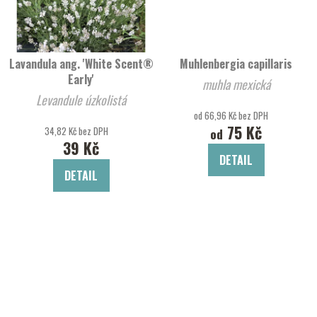
Lavandula ang. 'White Scent®
Muhlenbergia capillaris
Early'
muhla mexická
Levandule úzkolistá
od 66,96 Kč bez DPH
75 Kč
34,82 Kč bez DPH
od
39 Kč
DETAIL
DETAIL