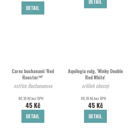
DETAIL
DETAIL
Carex buchananii 'Red
Aquilegia vulg. 'Winky Double
Rooster™'
Red White'
ostřice Buchananova
orlíček obecný
40,18 Kč bez DPH
40,18 Kč bez DPH
45 Kč
45 Kč
DETAIL
DETAIL