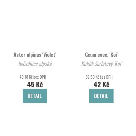
Aster alpinus 'Violet'
Geum cocc. 'Koi'
hvězdnice alpská
Kuklík šarlatový 'Koi'
40,18 Kč bez DPH
37,50 Kč bez DPH
45 Kč
42 Kč
DETAIL
DETAIL