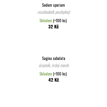
e
Sedum spurium
l
rozchodník pochybný
Skladem
(>100 ks)
32 Kč
Sagina subulata
úrazník, irský mech
Skladem
(>100 ks)
42 Kč