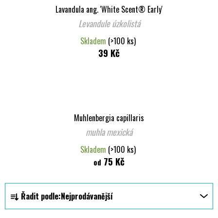
Lavandula ang. 'White Scent® Early'
Levandule úzkolistá
Skladem
(>100 ks)
39 Kč
Muhlenbergia capillaris
muhla mexická
Skladem
(>100 ks)
75 Kč
od
Ř
Řadit podle:
Nejprodávanější
a
z