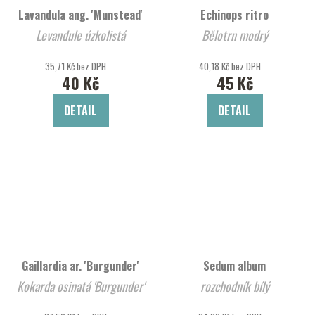
Lavandula ang. 'Munstead'
Echinops ritro
Levandule úzkolistá
Bělotrn modrý
35,71 Kč bez DPH
40,18 Kč bez DPH
40 Kč
45 Kč
DETAIL
DETAIL
Gaillardia ar. 'Burgunder'
Sedum album
Kokarda osinatá 'Burgunder'
rozchodník bílý