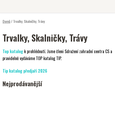
Přejít
na
obsah
Domů
/
Trvalky, Skalničky, Trávy
Trvalky, Skalničky, Trávy
P
o
s
Top katalog
k prohlédnutí. Jsme členi Sdružení zahradní centra CS a
t
pravidelně vydáváme TOP katalog TIP.
r
a
Tip katalog předjaří 2026
n
n
Nejprodávanější
í
p
a
n