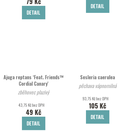
79 Kč
DETAIL
DETAIL
Ajuga reptans ‘Feat. Friends™
Sesleria caerulea
Cordial Canary'
pěchava vápnomilná
zběhovec plazivý
93,75 Kč bez DPH
105 Kč
43,75 Kč bez DPH
49 Kč
DETAIL
DETAIL