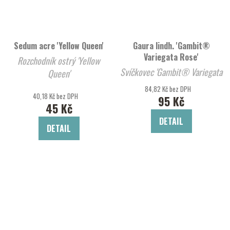
Sedum acre 'Yellow Queen'
Gaura lindh. 'Gambit®
Variegata Rose'
Rozchodník ostrý 'Yellow
Svíčkovec 'Gambit® Variegata
Queen'
Rose'
84,82 Kč bez DPH
40,18 Kč bez DPH
95 Kč
45 Kč
DETAIL
DETAIL