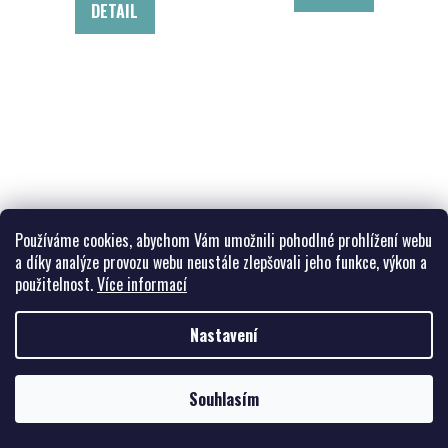
DETAIL
Sempervivum mix
Sedum cyaneum 'Rosentepich'
Používáme cookies, abychom Vám umožnili pohodlné prohlížení webu
Netřesk mix
rozchodník
a díky analýze provozu webu neustále zlepšovali jeho funkce, výkon a
použitelnost.
Více informací
od 43,75 Kč bez DPH
43,75 Kč bez DPH
49 Kč
49 Kč
od
Nastavení
DETAIL
DETAIL
Souhlasím