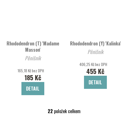
Rhododendron (T) 'Madame
Rhododendron (Y) 'Kalinka'
Masson'
Pěnišník
Pěnišník
406,25 Kč bez DPH
455 Kč
165,18 Kč bez DPH
185 Kč
DETAIL
DETAIL
22
položek celkem
O
v
l