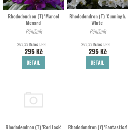
p
o
r
d
Rhododendron (T) 'Marcel
Rhododendron (T) 'Cunningh.
o
u
Menard'
White'
d
k
Pěnišník
Pěnišník
u
t
k
ů
263,39 Kč bez DPH
263,39 Kč bez DPH
t
295 Kč
295 Kč
ů
DETAIL
DETAIL
Rhododendron (T) 'Red Jack'
Rhododendron (Y) 'Fantastica'