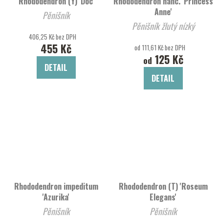
Rhododendron (Y) 'Doc'
Rhododendron hanc. 'Princess
Anne'
Pěnišník
Pěnišník žlutý nízký
406,25 Kč bez DPH
455 Kč
od 111,61 Kč bez DPH
125 Kč
od
DETAIL
DETAIL
Rhododendron impeditum
Rhododendron (T) 'Roseum
'Azurika'
Elegans'
Pěnišník
Pěnišník