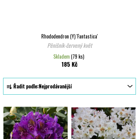
Rhododendron (Y) 'Fantastica'
Pěnišník-červený květ
Skladem
(79 ks)
185 Kč
Ř
Řadit podle:
Nejprodávanější
a
z
V
e
ý
n
p
í
i
p
s
r