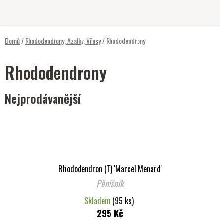
Přejít
na
obsah
Domů
/
Rhododendrony, Azalky, Vřesy
/
Rhododendrony
Rhododendrony
Nejprodávanější
Rhododendron (T) 'Marcel Menard'
Pěnišník
Skladem
(95 ks)
295 Kč