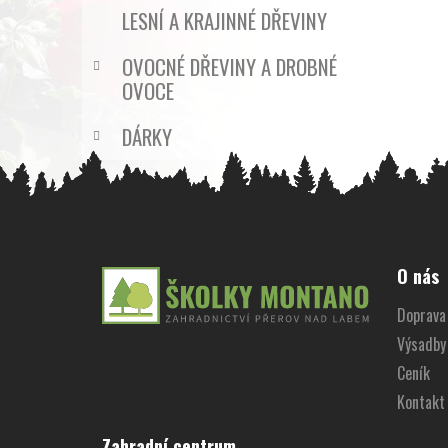
LESNÍ A KRAJINNÉ DŘEVINY
OVOCNÉ DŘEVINY A DROBNÉ
OVOCE
DÁRKY
Z
á
O nás
p
Doprava 
a
Výsadby
t
í
Ceník
Kontakt
Zahradní centrum