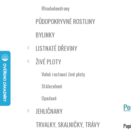
n
e
n
Rhododendrony
í
PŮDOPOKRYVNÉ ROSTLINY
p
a
BYLINKY
n
e
LISTNATÉ DŘEVINY
l
ŽIVÉ PLOTY
Volně rostoucí živé ploty
Stálezelené
Opadavé
Po
JEHLIČNANY
TRVALKY, SKALNIČKY, TRÁVY
Popi