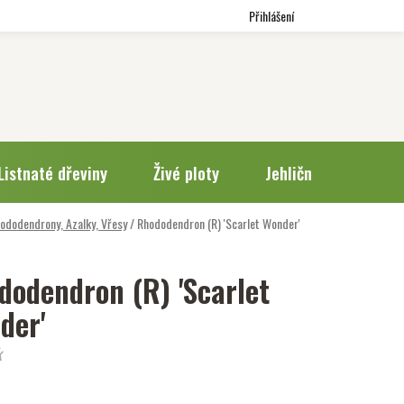
Přihlášení
Listnaté dřeviny
Živé ploty
Jehličnany
Trv
ododendrony, Azalky, Vřesy
/
Rhododendron (R) 'Scarlet Wonder'
dodendron (R) 'Scarlet
der'
k