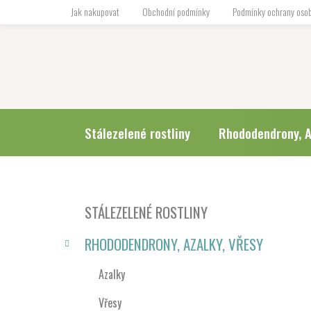
Přejít
Jak nakupovat
Obchodní podmínky
Podmínky ochrany osob
na
obsah
Stálezelené rostliny
Rhododendrony, A
P
K
Přeskočit
STÁLEZELENÉ ROSTLINY
a
o
kategorie
t
s
RHODODENDRONY, AZALKY, VŘESY
e
t
g
r
Azalky
o
a
r
Vřesy
i