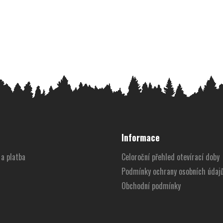
Informace
a platba
Celoroční přehled otevírací doby
Podmínky ochrany osobních údaj
Obchodní podmínky