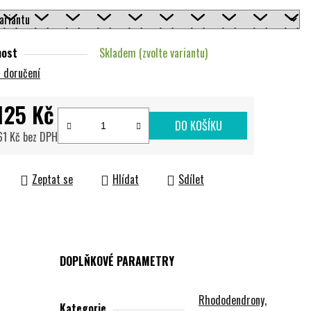
nost
Skladem (zvolte variantu)
 doručení
125 Kč
DO KOŠÍKU
61 Kč
bez DPH
cena:
Zeptat se
Hlídat
Sdílet
DOPLŇKOVÉ PARAMETRY
Rhododendrony,
Kategorie