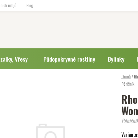
ních údajů
Blog
zalky, Vřesy
Půdopokryvné rostliny
Bylinky
Domů
/
Rh
Pěnišník
Rho
Won
Pěnišní
Varianta: