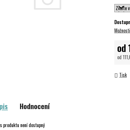
Dostup
Možnosti
od
od
111,
Měrná 
Tisk
pis
Hodnocení
s produktu není dostupný