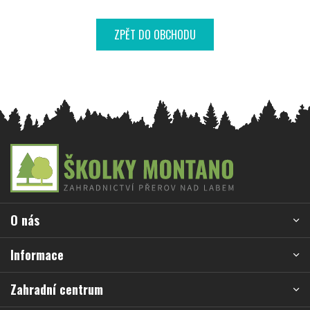
ZPĚT DO OBCHODU
Z
á
p
a
O nás
t
í
Informace
Zahradní centrum