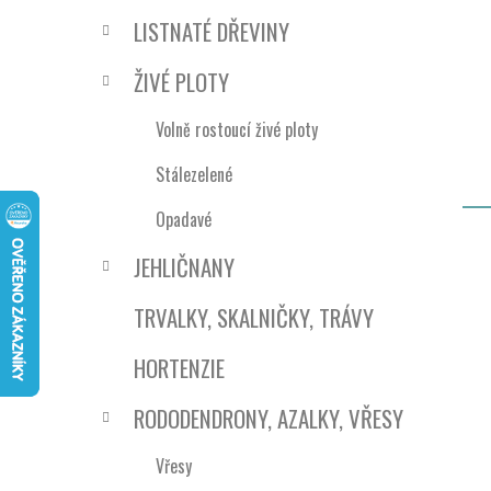
e
n
LISTNATÉ DŘEVINY
í
p
ŽIVÉ PLOTY
a
n
Volně rostoucí živé ploty
e
Stálezelené
l
Opadavé
JEHLIČNANY
TRVALKY, SKALNIČKY, TRÁVY
HORTENZIE
RODODENDRONY, AZALKY, VŘESY
Vřesy