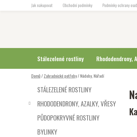
Přejít
Jak nakupovat
Obchodní podmínky
Podmínky ochrany osob
na
obsah
Stálezelené rostliny
Rhododendrony, A
Domů
/
Zahradnické potřeby
/
Nádoby, Nářadí
P
K
Přeskočit
STÁLEZELENÉ ROSTLINY
N
a
o
kategorie
t
s
RHODODENDRONY, AZALKY, VŘESY
e
t
Ka
g
r
PŮDOPOKRYVNÉ ROSTLINY
o
a
r
BYLINKY
i
n