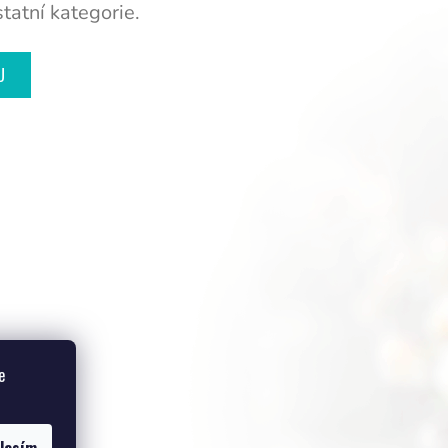
tatní kategorie.
U
e