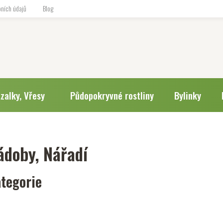
ních údajů
Blog
zalky, Vřesy
Půdopokryvné rostliny
Bylinky
ádoby, Nářadí
tegorie