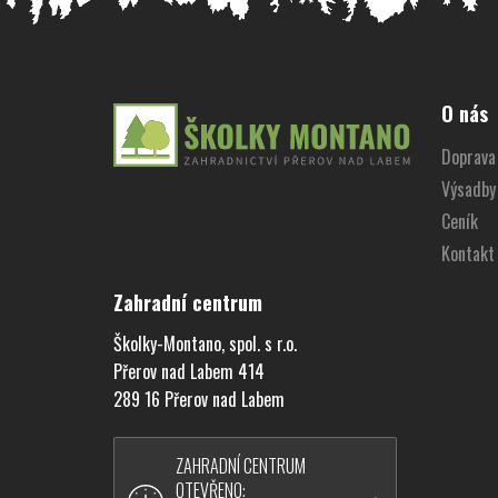
Z
á
O nás
p
Doprava 
a
Výsadby
t
í
Ceník
Kontakt
Zahradní centrum
Školky-Montano, spol. s r.o.
Přerov nad Labem 414
289 16 Přerov nad Labem
ZAHRADNÍ CENTRUM
OTEVŘENO: