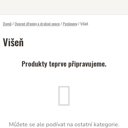
Přejít
na
obsah
Domů
/
Ovocné dřeviny a drobné ovoce
/
Peckoviny
/
Višeň
Višeň
Produkty teprve připravujeme.
Můžete se ale podívat na ostatní kategorie.