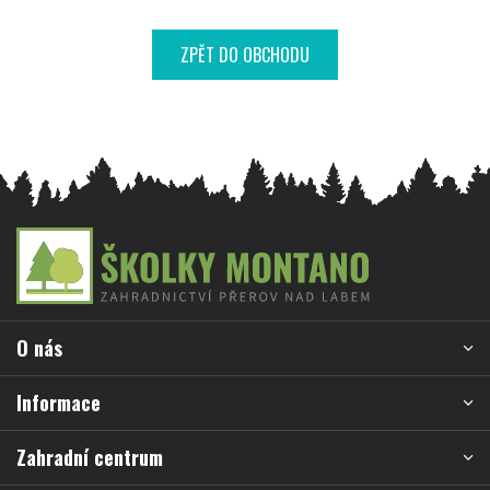
ZPĚT DO OBCHODU
Z
á
p
a
O nás
t
í
Informace
Zahradní centrum