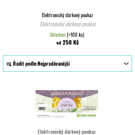
Elektronický dárkový poukaz
Elektronický dárkový poukaz
Skladem
(>100 ks)
250 Kč
od
Ř
Řadit podle:
Nejprodávanější
a
z
V
e
ý
n
p
í
i
p
s
r
p
o
r
d
Elektronický dárkový poukaz