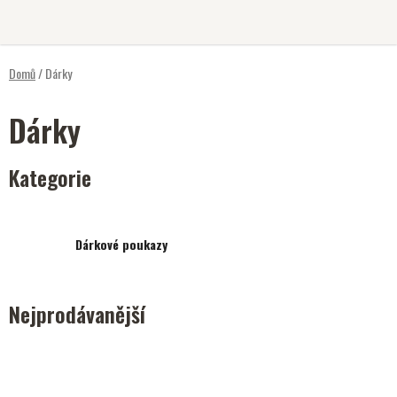
Přejít
na
obsah
Domů
/
Dárky
Dárky
Kategorie
Dárkové poukazy
Nejprodávanější