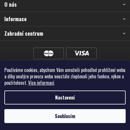
k
O nás
t
y
í
v
Informace
ý
p
Zahradní centrum
i
s
u
Používáme cookies, abychom Vám umožnili pohodlné prohlížení webu
a díky analýze provozu webu neustále zlepšovali jeho funkce, výkon a
použitelnost.
Více informací
Nastavení
Vytvořil Shoptet Premium
Souhlasím
Copyright 2026
Školky - Montano, spol. s r.o.
. Všechna práva vyhrazena.