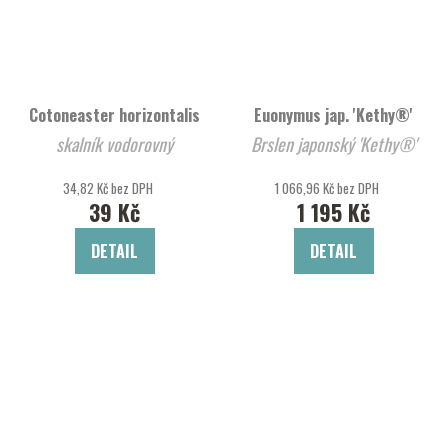
Cotoneaster horizontalis
Euonymus jap. 'Kethy®'
skalník vodorovný
Brslen japonský 'Kethy®'
34,82 Kč bez DPH
1 066,96 Kč bez DPH
39 Kč
1 195 Kč
DETAIL
DETAIL