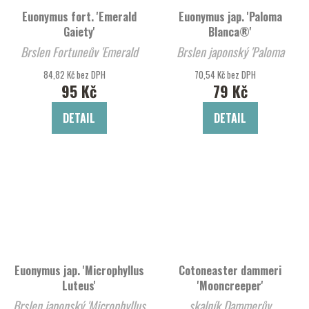
Euonymus fort. 'Emerald
Euonymus jap. 'Paloma
Gaiety'
Blanca®'
Brslen Fortuneův 'Emerald
Brslen japonský 'Paloma
Gaiety'
Blanca®'
84,82 Kč bez DPH
70,54 Kč bez DPH
95 Kč
79 Kč
DETAIL
DETAIL
Euonymus jap. 'Microphyllus
Cotoneaster dammeri
Luteus'
'Mooncreeper'
Brslen japonský 'Microphyllus
skalník Dammerův