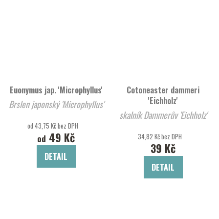
Euonymus jap. 'Microphyllus'
Cotoneaster dammeri
'Eichholz'
Brslen japonský 'Microphyllus'
skalník Dammerův 'Eichholz'
od 43,75 Kč bez DPH
49 Kč
34,82 Kč bez DPH
od
39 Kč
DETAIL
DETAIL