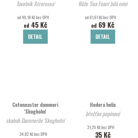
Tavolník 'Atrorosea'
Růže 'Sea Foam' bílá mini
od 40,18 Kč bez DPH
od 61,61 Kč bez DPH
45 Kč
69 Kč
od
od
DETAIL
DETAIL
Cotoneaster dammeri
Hedera helix
'Skogholm'
břečťan popínavý
skalník Dammerův 'Skogholm'
31,25 Kč bez DPH
35 Kč
34,82 Kč bez DPH