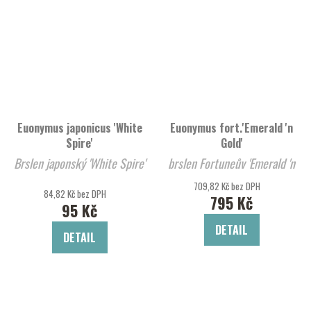
Euonymus japonicus 'White
Euonymus fort.'Emerald 'n
Spire'
Gold'
Brslen japonský 'White Spire'
brslen Fortuneův 'Emerald 'n
Gold'
709,82 Kč bez DPH
84,82 Kč bez DPH
795 Kč
95 Kč
DETAIL
DETAIL