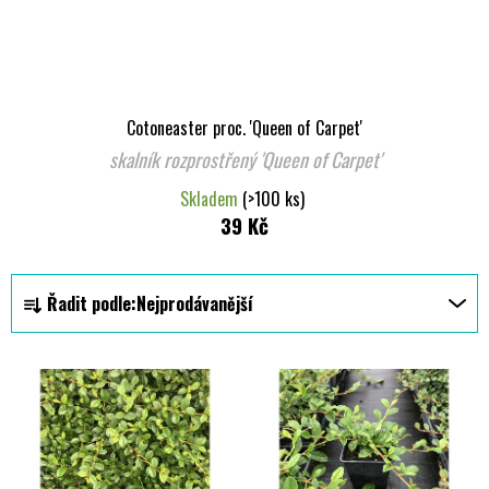
Cotoneaster proc. 'Queen of Carpet'
skalník rozprostřený 'Queen of Carpet'
Skladem
(>100 ks)
39 Kč
Ř
Řadit podle:
Nejprodávanější
a
z
V
e
ý
n
p
í
i
p
s
r