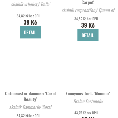
Carpet'
skalník vrbolistý 'Bella'
skalník rozprostřený 'Queen of
34,82 Kč bez DPH
Carpet'
34,82 Kč bez DPH
39 Kč
39 Kč
DETAIL
DETAIL
Cotoneaster dammeri 'Coral
Euonymus fort. 'Minimus'
Beauty'
Brslen Fortuneův
skalník Dammerův 'Coral
Beauty'
43,75 Kč bez DPH
34,82 Kč bez DPH