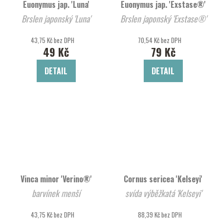
Euonymus jap. 'Luna'
Euonymus jap. 'Exstase®'
Brslen japonský 'Luna'
Brslen japonský 'Exstase®'
43,75 Kč bez DPH
70,54 Kč bez DPH
49 Kč
79 Kč
DETAIL
DETAIL
Vinca minor 'Verino®'
Cornus sericea 'Kelseyi'
barvínek menší
svída výběžkatá 'Kelseyi'
43,75 Kč bez DPH
88,39 Kč bez DPH