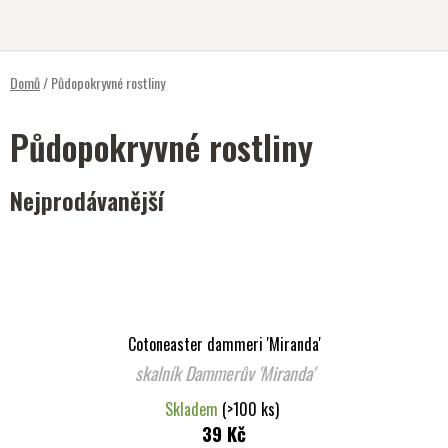
Přejít
na
obsah
Domů
/
Půdopokryvné rostliny
Půdopokryvné rostliny
Nejprodávanější
Cotoneaster dammeri 'Miranda'
skalník Dammerův 'Miranda'
Skladem
(>100 ks)
39 Kč