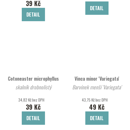
39 Kč
DETAIL
DETAIL
Cotoneaster microphyllus
Vinca minor 'Variegata'
skalník drobnolistý
Barvínek menší 'Variegata'
34,82 Kč bez DPH
43,75 Kč bez DPH
39 Kč
49 Kč
DETAIL
DETAIL