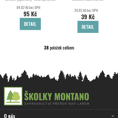
Luteus'
84,82 Kč bez DPH
34,82 Kč bez DPH
95 Kč
39 Kč
DETAIL
DETAIL
38
položek celkem
O
v
l
á
d
a
c
Z
í
á
p
r
p
v
a
k
O nás
t