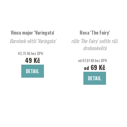
Vinca major 'Variegata'
Rosa 'The Fairy'
Barvínek větší 'Variegata'
růže 'The Fairy' světle růž.
drobnokvětá
43,75 Kč bez DPH
49 Kč
od 61,61 Kč bez DPH
69 Kč
od
DETAIL
DETAIL