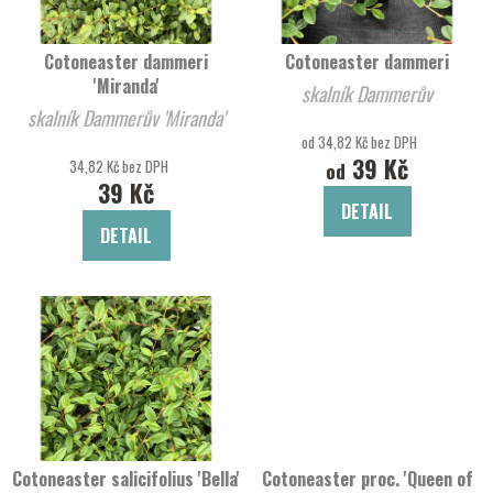
p
o
r
d
Cotoneaster dammeri
Cotoneaster dammeri
o
u
'Miranda'
skalník Dammerův
d
k
skalník Dammerův 'Miranda'
u
t
od 34,82 Kč bez DPH
k
ů
39 Kč
34,82 Kč bez DPH
od
t
39 Kč
DETAIL
ů
DETAIL
Cotoneaster salicifolius 'Bella'
Cotoneaster proc. 'Queen of