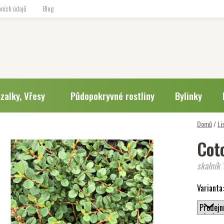
ních údajů
Blog
zalky, Vřesy
Půdopokryvné rostliny
Bylinky
Domů
/
Li
Cot
skalník 
Varianta: