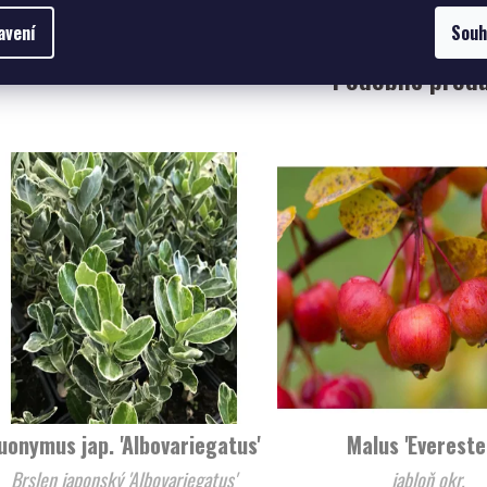
avení
Souh
Podobné prod
uonymus jap. 'Albovariegatus'
Malus 'Everest
Brslen japonský 'Albovariegatus'
jabloň okr.