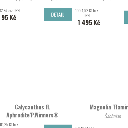
82 Kč bez DPH
1 334,82 Kč bez
DETAIL
95 Kč
DPH
1 495 Kč
Calycanthus fl.
Magnolia 'Flami
Aphrodite'P.Winners®
Šácholan
sazaník
81,25 Kč bez