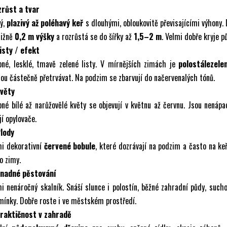
zrůst a tvar
ký,
plazivý až poléhavý keř
s dlouhými, obloukovitě převisajícími výhony.
ližně
0,2 m výšky
a rozrůstá se do šířky až
1,5–2 m
. Velmi dobře kryje p
isty / efekt
bné, lesklé, tmavě zelené listy. V mírnějších zimách je
polostálezele
u částečně přetrvávat. Na podzim se zbarvují do načervenalých tónů.
Květy
né bílé až narůžovělé květy se objevují v květnu až červnu. Jsou nenápa
jí opylovače.
Plody
mi dekorativní
červené bobule
, které dozrávají na podzim a často na keř
o zimy.
Snadné pěstování
i nenáročný skalník. Snáší slunce i polostín, běžné zahradní půdy, sucho
ínky. Dobře roste i ve městském prostředí.
Praktičnost v zahradě