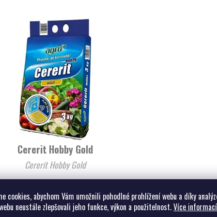
Cererit Hobby Gold
Cererit Hobby Gold
45,45 Kč bez
DPH
e cookies, abychom Vám umožnili pohodlné prohlížení webu a díky analýz
DETAIL
55 Kč
od
webu neustále zlepšovali jeho funkce, výkon a použitelnost.
Více informací