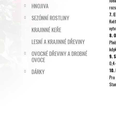
Ide
HNOJIVA
rozs
7. 
SEZÓNNÍ ROSTLINY
Květ
vytv
KRAJINNÉ KEŘE
8. 
LESNÍ A KRAJINNÉ DŘEVINY
Pln
kdyk
OVOCNÉ DŘEVINY A DROBNÉ
9. 
OVOCE
0,4
10.
DÁRKY
Pro 
Stan