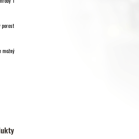
hroby i
ý porost
je možný
dukty