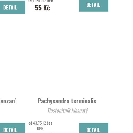
49,11 Kč bez DPH
DETAIL
55 Kč
DETAIL
Kanzan'
Pachysandra terminalis
Tlustonitník klasnatý
od 43,75 Kč bez
DPH
DETAIL
DETAIL