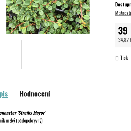
Dostup
Možnosti
39 
34,82 
Měrná 
Tisk
pis
Hodnocení
oneaster ‘Streibs Mayor’
ník nízký (půdopokryvný)