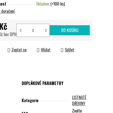
nost
Skladem
(>100 ks)
 doručení
Kč
DO KOŠÍKU
Kč bez DPH
cena:
Zeptat se
Hlídat
Sdílet
DOPLŇKOVÉ PARAMETRY
LISTNATÉ
Kategorie
DŘEVINY
Zvolte