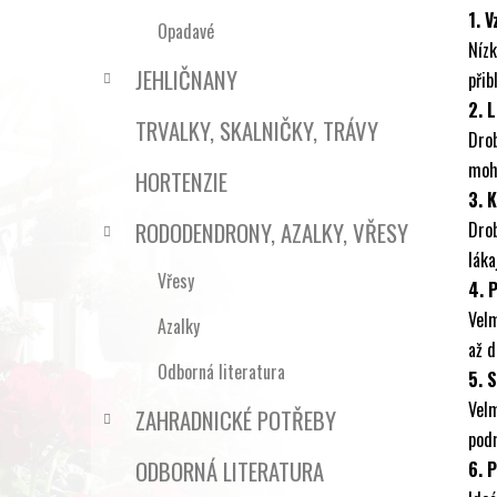
1. V
Opadavé
Níz
JEHLIČNANY
přib
2. L
TRVALKY, SKALNIČKY, TRÁVY
Dro
moho
HORTENZIE
3. 
RODODENDRONY, AZALKY, VŘESY
Drob
láka
Vřesy
4. 
Vel
Azalky
až d
Odborná literatura
5. 
Velm
ZAHRADNICKÉ POTŘEBY
podm
ODBORNÁ LITERATURA
6. 