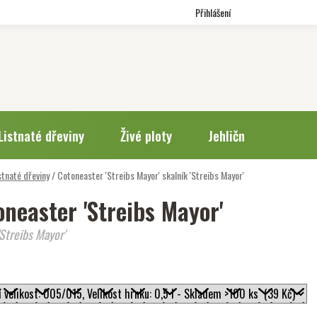
Přihlášení
Listnaté dřeviny
Živé ploty
Jehličnany
Trv
stnaté dřeviny
/
Cotoneaster 'Streibs Mayor'
skalník 'Streibs Mayor'
oneaster 'Streibs Mayor'
'Streibs Mayor'