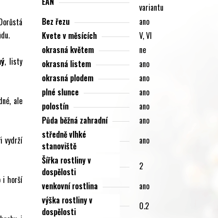
EAN
variantu
Bez řezu
ano
 Dorůstá
ůdu.
Kvete v měsících
V, VI
okrasná květem
ne
ný
, listy
okrasná listem
ano
okrasná plodem
ano
plné slunce
ano
dné, ale
polostín
ano
Půda běžná zahradní
ano
středně vlhké
i vydrží
ano
stanoviště
Šířka rostliny v
2
dospělosti
 i horší
venkovní rostlina
ano
výška rostliny v
0.2
dospělosti