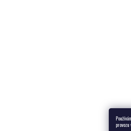
od 
Používám
provozu 