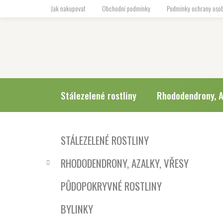
Přejít
Jak nakupovat
Obchodní podmínky
Podmínky ochrany osob
na
obsah
Stálezelené rostliny
Rhododendrony, A
P
K
Přeskočit
STÁLEZELENÉ ROSTLINY
a
o
kategorie
t
s
RHODODENDRONY, AZALKY, VŘESY
e
t
g
r
PŮDOPOKRYVNÉ ROSTLINY
o
a
r
BYLINKY
i
n
e