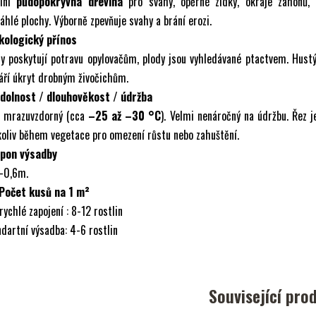
ální
půdopokryvná dřevina
pro svahy, opěrné zídky, okraje záhonů, 
áhlé plochy. Výborně zpevňuje svahy a brání erozi.
Ekologický přínos
y poskytují potravu opylovačům, plody jsou vyhledávané ptactvem. Hust
áří úkryt drobným živočichům.
Odolnost / dlouhověkost / údržba
ě mrazuvzdorný (cca
–25 až –30 °C
). Velmi nenáročný na údržbu. Řez 
oliv během vegetace pro omezení růstu nebo zahuštění.
Spon výsadby
–0,6m.
 Počet kusů na 1 m²
rychlé zapojení : 8-12 rostlin
dartní výsadba: 4-6 rostlin
Související pro