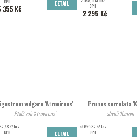
2 049,11 Kč bez
DPH
DETAIL
DPH
5 355 Kč
2 295 Kč
igustrum vulgare 'Atrovirens'
Prunus serrulata '
Ptačí zob 'Atrovirens'
slivoň 'Kanzan'
52,68 Kč bez
od 659,82 Kč bez
DPH
DPH
DETAIL