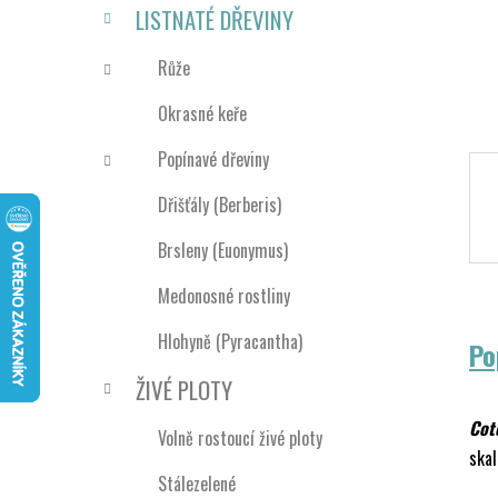
n
LISTNATÉ DŘEVINY
í
p
Růže
a
Okrasné keře
n
e
Popínavé dřeviny
l
Dřišťály (Berberis)
Brsleny (Euonymus)
Medonosné rostliny
Hlohyně (Pyracantha)
Po
ŽIVÉ PLOTY
Cot
Volně rostoucí živé ploty
skal
Stálezelené