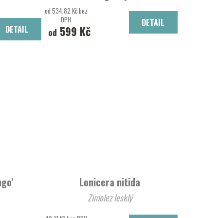
slivoň
od 534,82 Kč bez
DPH
DETAIL
DETAIL
599 Kč
od
ngo'
Lonicera nitida
Zimolez lesklý