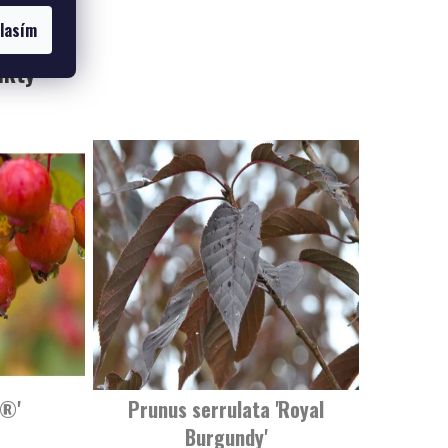
lasím
ukty
e®'
Prunus serrulata 'Royal
Burgundy'