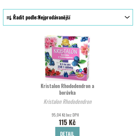
Ř
Řadit podle:
Nejprodávanější
a
z
V
e
ý
n
p
í
i
p
s
r
p
o
r
d
Kristalon Rhododendron a
o
u
borůvka
d
k
Kristalon Rhododendron
u
t
k
ů
95,04 Kč bez DPH
t
115 Kč
ů
DETAIL