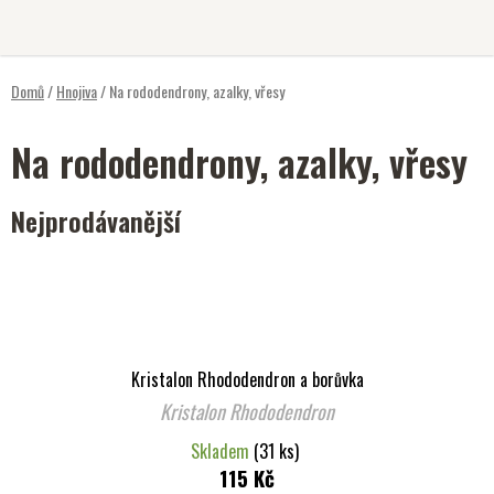
Přejít
na
obsah
Domů
/
Hnojiva
/
Na rododendrony, azalky, vřesy
Na rododendrony, azalky, vřesy
Nejprodávanější
Kristalon Rhododendron a borůvka
Kristalon Rhododendron
Skladem
(31 ks)
115 Kč