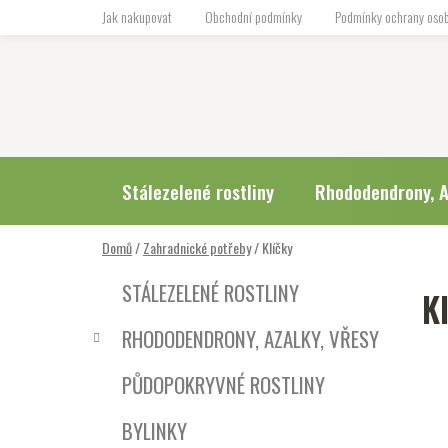
Přejít
Jak nakupovat
Obchodní podmínky
Podmínky ochrany osob
na
obsah
Stálezelené rostliny
Rhododendrony, A
Domů
/
Zahradnické potřeby
/
Klíčky
P
K
Přeskočit
STÁLEZELENÉ ROSTLINY
K
a
o
kategorie
t
s
RHODODENDRONY, AZALKY, VŘESY
e
t
g
r
PŮDOPOKRYVNÉ ROSTLINY
o
a
r
BYLINKY
i
n