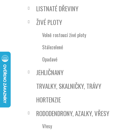
e
n
LISTNATÉ DŘEVINY
í
p
ŽIVÉ PLOTY
a
n
Volně rostoucí živé ploty
e
Stálezelené
l
Opadavé
JEHLIČNANY
TRVALKY, SKALNIČKY, TRÁVY
HORTENZIE
RODODENDRONY, AZALKY, VŘESY
Vřesy