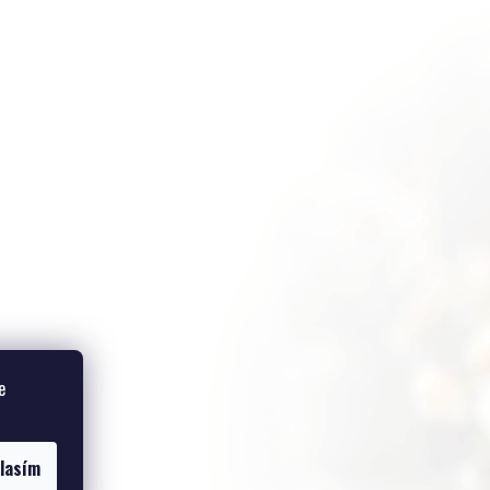
e
lasím