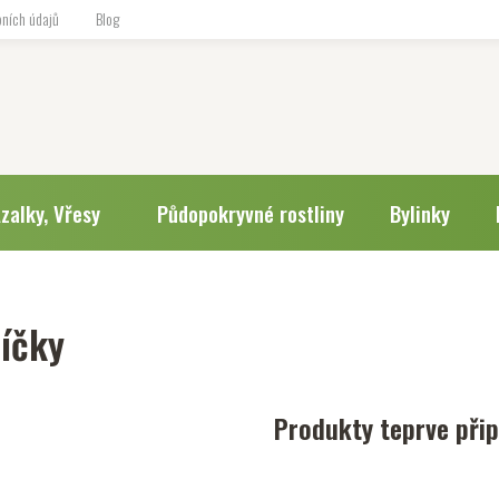
ních údajů
Blog
zalky, Vřesy
Půdopokryvné rostliny
Bylinky
líčky
Produkty teprve při