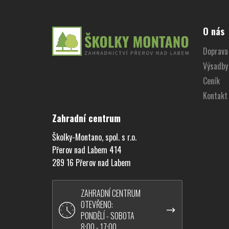
Z
á
O nás
p
Doprava 
a
Výsadby
t
í
Ceník
Kontakt
Zahradní centrum
Školky-Montano, spol. s r.o.
Přerov nad Labem 414
289 16 Přerov nad Labem
ZAHRADNÍ CENTRUM
OTEVŘENO:
PONDĚLÍ - SOBOTA
8:00 - 17:00