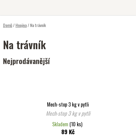
Přejít
na
obsah
Domů
/
Hnojiva
/
Na trávník
Na trávník
Nejprodávanější
Mech-stop 3 kg v pytli
Mech-stop 3 kg v pytli
Skladem
(10 ks)
89 Kč