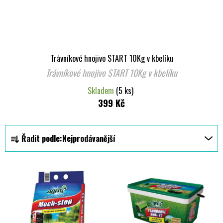
Trávníkové hnojivo START 10Kg v kbelíku
Trávníkové hnojivo START 10Kg v kbelíku
Skladem
(5 ks)
399 Kč
Ř
Řadit podle:
Nejprodávanější
a
z
V
e
ý
n
p
í
i
p
s
r