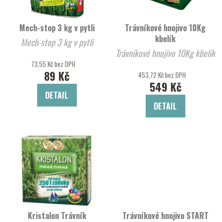
p
o
r
d
Mech-stop 3 kg v pytli
Trávníkové hnojivo 10Kg
o
u
kbelík
Mech-stop 3 kg v pytli
d
k
Trávníkové hnojivo 10Kg kbelík
u
t
73,55 Kč bez DPH
k
ů
89 Kč
453,72 Kč bez DPH
t
549 Kč
DETAIL
ů
DETAIL
Kristalon Trávník
Trávníkové hnojivo START