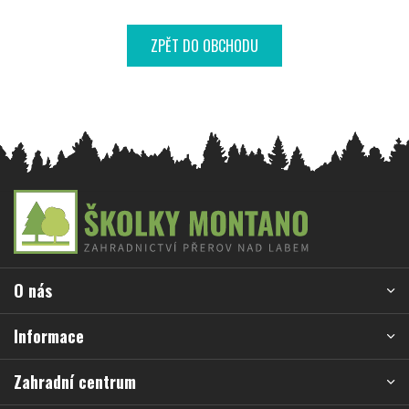
ZPĚT DO OBCHODU
Z
á
p
a
O nás
t
í
Informace
Zahradní centrum