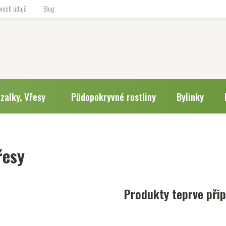
ních údajů
Blog
zalky, Vřesy
Půdopokryvné rostliny
Bylinky
řesy
Produkty teprve při