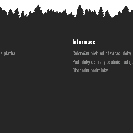
Informace
a platba
Celoroční přehled otevírací doby
Podmínky ochrany osobních údaj
Obchodní podmínky