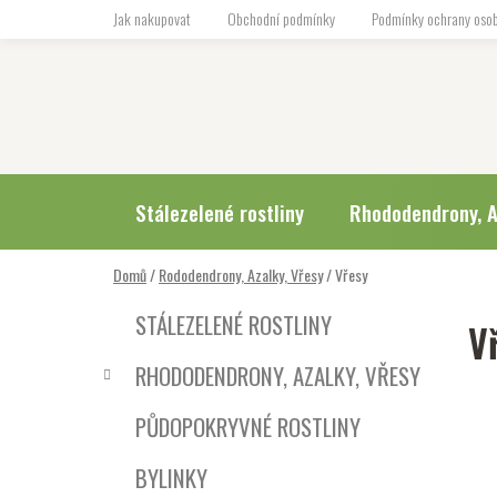
Přejít
Jak nakupovat
Obchodní podmínky
Podmínky ochrany osob
na
obsah
Stálezelené rostliny
Rhododendrony, A
Domů
/
Rododendrony, Azalky, Vřesy
/
Vřesy
P
K
Přeskočit
STÁLEZELENÉ ROSTLINY
V
a
o
kategorie
t
s
RHODODENDRONY, AZALKY, VŘESY
e
t
g
r
PŮDOPOKRYVNÉ ROSTLINY
o
a
r
BYLINKY
i
n