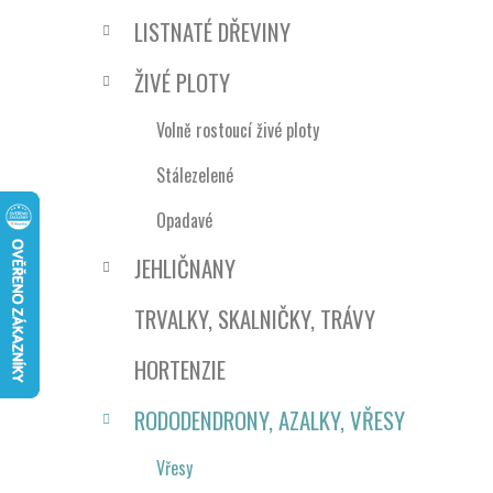
e
n
LISTNATÉ DŘEVINY
í
p
ŽIVÉ PLOTY
a
n
Volně rostoucí živé ploty
e
Stálezelené
l
Opadavé
JEHLIČNANY
TRVALKY, SKALNIČKY, TRÁVY
HORTENZIE
RODODENDRONY, AZALKY, VŘESY
Vřesy