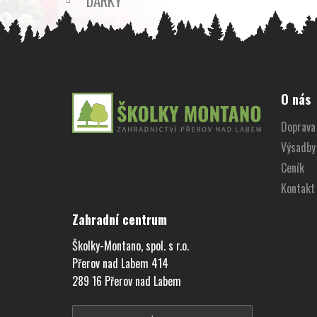
DÁRKY
Z
á
O nás
p
Doprava 
a
Výsadby
t
í
Ceník
Kontakt
Zahradní centrum
Školky-Montano, spol. s r.o.
Přerov nad Labem 414
289 16 Přerov nad Labem