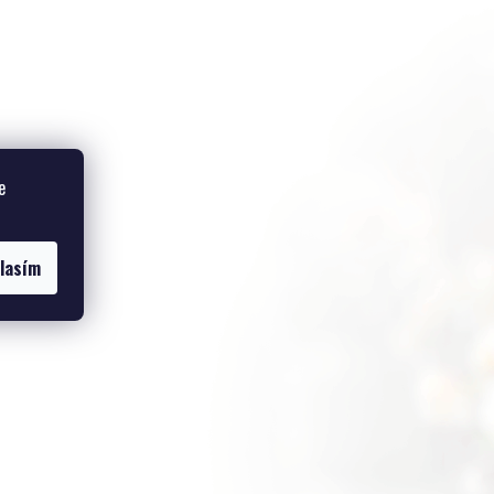
e
lasím