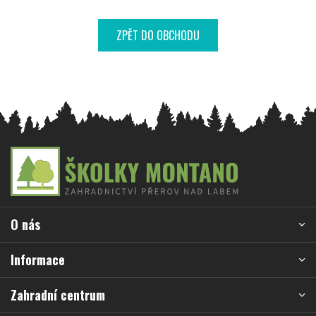
ZPĚT DO OBCHODU
Z
á
p
a
O nás
t
í
Informace
Zahradní centrum