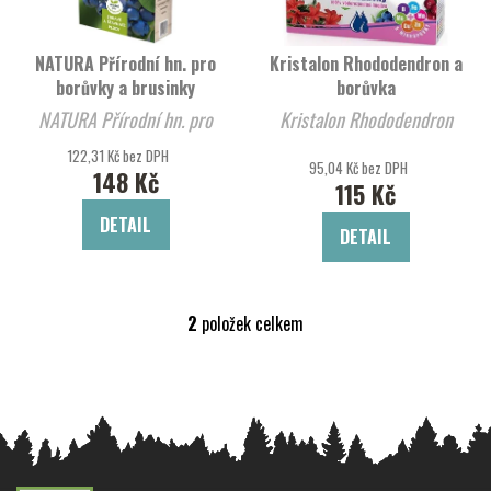
p
o
r
d
NATURA Přírodní hn. pro
Kristalon Rhododendron a
o
u
borůvky a brusinky
borůvka
d
k
NATURA Přírodní hn. pro
Kristalon Rhododendron
u
t
borůvky a brusinky
122,31 Kč bez DPH
k
ů
95,04 Kč bez DPH
148 Kč
t
115 Kč
ů
DETAIL
DETAIL
2
položek celkem
O
v
l
á
d
a
c