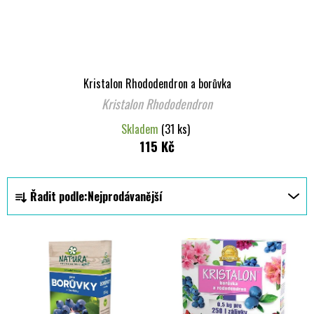
Kristalon Rhododendron a borůvka
Kristalon Rhododendron
Skladem
(31 ks)
115 Kč
Ř
Řadit podle:
Nejprodávanější
a
z
V
e
ý
n
p
í
i
p
s
r