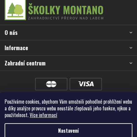
Z
í
á
p
r
p
v
a
k
O nás
t
y
í
v
Informace
ý
p
Zahradní centrum
i
s
u
Používáme cookies, abychom Vám umožnili pohodlné prohlížení webu
a díky analýze provozu webu neustále zlepšovali jeho funkce, výkon a
použitelnost.
Více informací
Nastavení