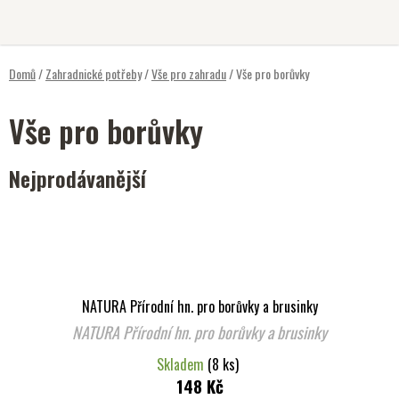
Přejít
na
obsah
Domů
/
Zahradnické potřeby
/
Vše pro zahradu
/
Vše pro borůvky
Vše pro borůvky
Nejprodávanější
NATURA Přírodní hn. pro borůvky a brusinky
NATURA Přírodní hn. pro borůvky a brusinky
Skladem
(8 ks)
148 Kč