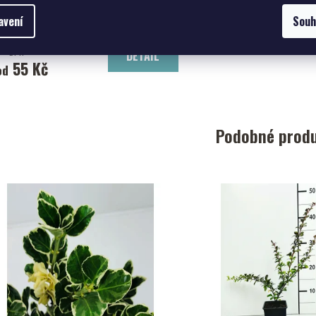
Cererit Hobby Gold
avení
Souh
45,45 Kč bez
DPH
DETAIL
55 Kč
od
Podobné prod