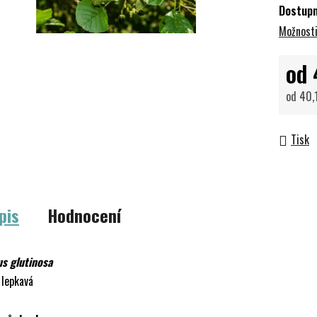
Dostup
Možnosti
od
od
40,
Měrná 
Tisk
pis
Hodnocení
us glutinosa
 lepkavá