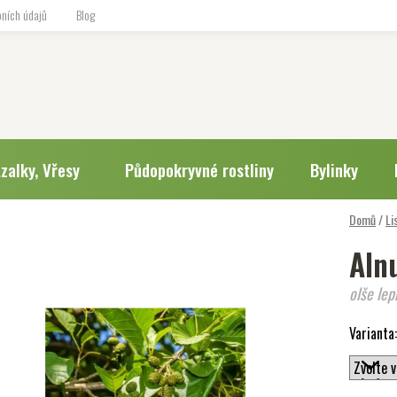
ních údajů
Blog
zalky, Vřesy
Půdopokryvné rostliny
Bylinky
Domů
/
Li
Aln
olše lep
Varianta: