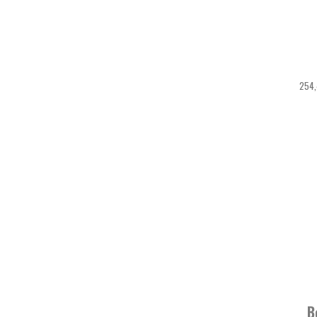
254,
B