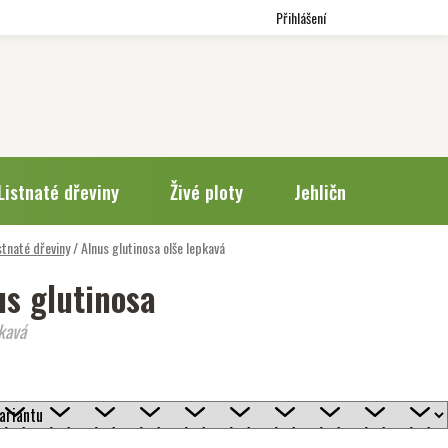
Přihlášení
Listnaté dřeviny
Živé ploty
Jehličnany
Trv
stnaté dřeviny
/
Alnus glutinosa
olše lepkavá
us glutinosa
kavá