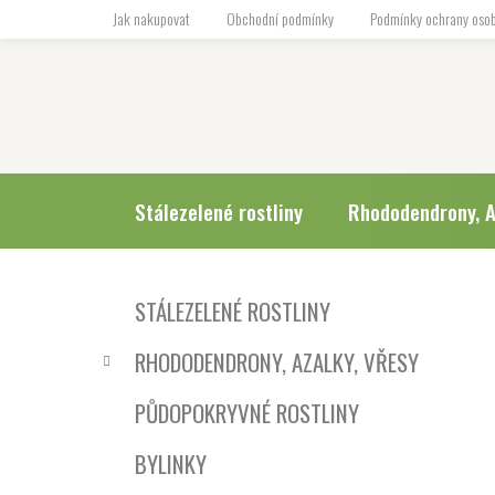
Přejít
Jak nakupovat
Obchodní podmínky
Podmínky ochrany osob
na
obsah
Stálezelené rostliny
Rhododendrony, A
P
K
Přeskočit
STÁLEZELENÉ ROSTLINY
a
o
kategorie
t
s
RHODODENDRONY, AZALKY, VŘESY
e
t
g
r
PŮDOPOKRYVNÉ ROSTLINY
o
a
r
BYLINKY
i
n
e