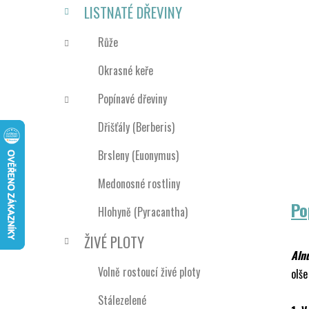
n
LISTNATÉ DŘEVINY
í
p
Růže
a
Okrasné keře
n
e
Popínavé dřeviny
l
Dřišťály (Berberis)
Brsleny (Euonymus)
Medonosné rostliny
Po
Hlohyně (Pyracantha)
ŽIVÉ PLOTY
Aln
Volně rostoucí živé ploty
olše
Stálezelené