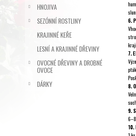
humó
HNOJIVA
slun
SEZÓNNÍ ROSTLINY
6. 
Vhod
KRAJINNÉ KEŘE
str
kraj
LESNÍ A KRAJINNÉ DŘEVINY
7. 
OVOCNÉ DŘEVINY A DROBNÉ
Výz
OVOCE
ptá
Posk
DÁRKY
8. 
Velm
such
9. 
6–8
10.
1 ks