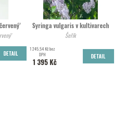
červený'
Syringa vulgaris v kultivarech
hunbergův 'červený'
Šeřík
1 245,54 Kč bez
DETAIL
DPH
DETAIL
1 395 Kč