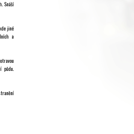
h. Snáší
kde jiné
dních a
otravou
í půdu.
stranění