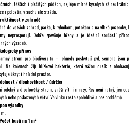
zních, těžších i písčitých půdách, nejlépe mírně kyselých až neutrálníc
ce i polostín, v suchu ale strádá.
Praktičnost v zahradě
ná do větších zahrad, parků, k rybníkům, potokům a na vlhké pozemky, 
omy neprosperují. Dobře zpevňuje břehy a je ideální součástí příro
inných výsadeb.
Ekologický přínos
namný strom pro biodiverzitu – jehnědy poskytují pyl, semena jsou p
ků. Na kořenech žijí hlízkové bakterie, které vážou dusík a obohacuj
ytuje úkryt i hnízdní prostor.
Odolnost / dlouhověkost / údržba
i odolný a dlouhověký strom, snáší vítr i mrazy. Řez není nutný, jen od
ých nebo poškozených větví. Ve vlhku roste spolehlivě a bez problémů.
Spon výsadby
 m.
 Počet kusů na 1 m²
.