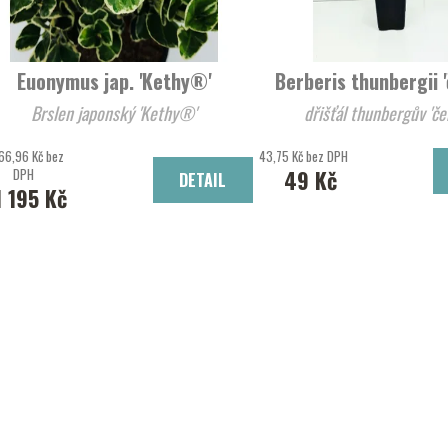
Euonymus jap. 'Kethy®'
Berberis thunbergii '
Brslen japonský 'Kethy®'
dřišťál t
66,96 Kč bez
43,75 Kč bez DPH
DPH
49 Kč
DETAIL
1 195 Kč