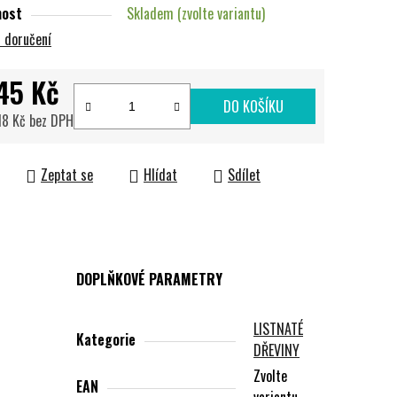
nost
Skladem (zvolte variantu)
 doručení
45 Kč
DO KOŠÍKU
18 Kč
bez DPH
cena:
Zeptat se
Hlídat
Sdílet
DOPLŇKOVÉ PARAMETRY
LISTNATÉ
Kategorie
DŘEVINY
Zvolte
EAN
variantu