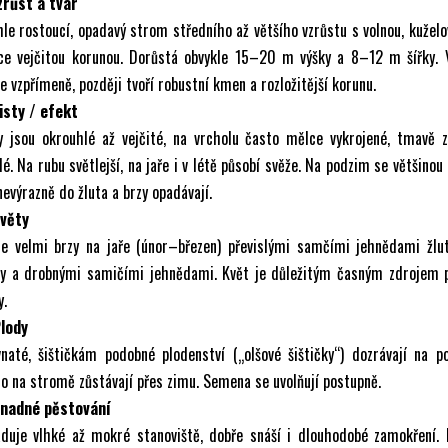
zrůst a tvar
le rostoucí, opadavý strom středního až většího vzrůstu s volnou, kuželo
oce vejčitou korunou. Dorůstá obvykle 15–20 m výšky a 8–12 m šířky. 
e vzpřímeně, později tvoří robustní kmen a rozložitější korunu.
isty / efekt
ty jsou okrouhlé až vejčité, na vrcholu často mělce vykrojené, tmavě 
lé. Na rubu světlejší, na jaře i v létě působí svěže. Na podzim se většinou 
nevýrazně do žluta a brzy opadávají.
Květy
te velmi brzy na jaře (únor–březen) převislými samčími jehnědami žlu
vy a drobnými samičími jehnědami. Květ je důležitým časným zdrojem p
y.
Plody
vnaté, šištičkám podobné plodenství („olšové šištičky“) dozrávají na 
o na stromě zůstávají přes zimu. Semena se uvolňují postupně.
Snadné pěstování
aduje vlhké až mokré stanoviště, dobře snáší i dlouhodobé zamokření. 