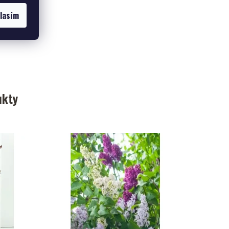
lasím
ukty