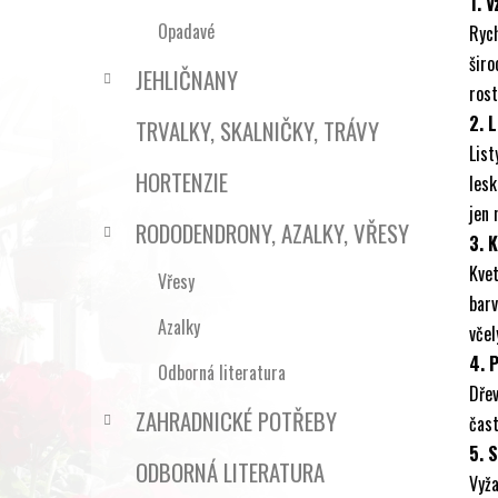
1. V
Opadavé
Rych
šir
JEHLIČNANY
rost
2. L
TRVALKY, SKALNIČKY, TRÁVY
Lis
HORTENZIE
lesk
jen 
RODODENDRONY, AZALKY, VŘESY
3. 
Kve
Vřesy
bar
Azalky
včel
4. 
Odborná literatura
Dře
ZAHRADNICKÉ POTŘEBY
čast
5. 
ODBORNÁ LITERATURA
Vyž