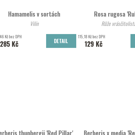
Hamamelis v sortách
Rosa rugosa 'Ru
Vilín
Růže vrásčitolist
46 Kč bez DPH
115,18 Kč bez DPH
DETAIL
285 Kč
129 Kč
erberis thunbergii 'Red Pillar'
Berberis x media 'Re