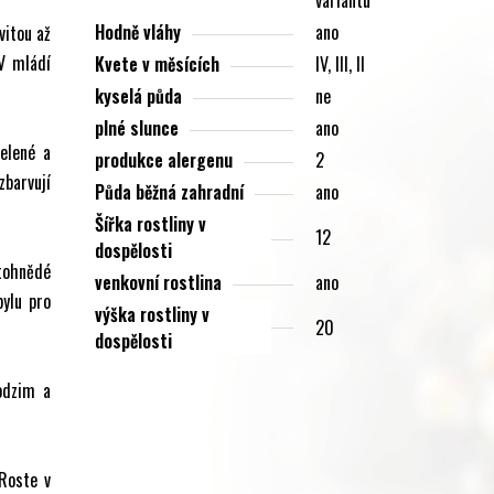
Hodně vláhy
ano
vitou až
V mládí
Kvete v měsících
IV, III, II
kyselá půda
ne
plné slunce
ano
zelené a
produkce alergenu
2
zbarvují
Půda běžná zahradní
ano
Šířka rostliny v
12
dospělosti
tohnědé
venkovní rostlina
ano
ylu pro
výška rostliny v
20
dospělosti
podzim a
Roste v