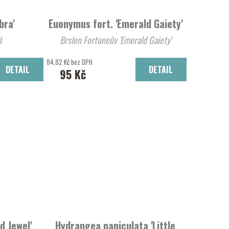
bra'
Euonymus fort. 'Emerald Gaiety'
á
Brslen Fortuneův 'Emerald Gaiety'
84,82 Kč bez DPH
DETAIL
DETAIL
95 Kč
d Jewel'
Hydrangea paniculata 'Little