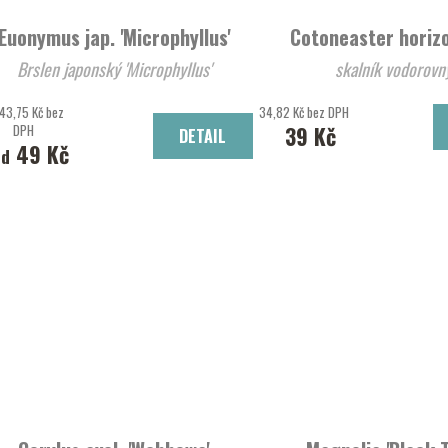
Euonymus jap. 'Microphyllus'
Cotoneaster horizo
Brslen japonský 'Microphyllus'
skalník vodorovn
43,75 Kč bez
34,82 Kč bez DPH
DPH
39 Kč
DETAIL
49 Kč
od