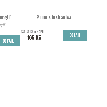
ungii'
Prunus lusitanica
gii'
136,36 Kč bez DPH
DETAIL
165 Kč
DETAIL