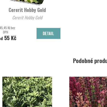
Cererit Hobby Gold
Cererit Hobby Gold
45,45 Kč bez
DPH
DETAIL
55 Kč
od
Podobné prod