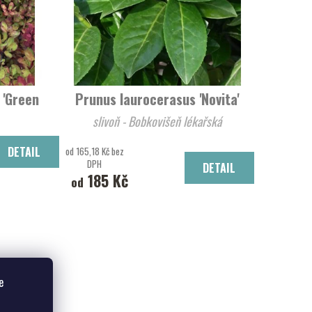
 'Green
Prunus laurocerasus 'Novita'
slivoň - Bobkovišeň lékařská
 Ornament'
DETAIL
od 165,18 Kč bez
DPH
DETAIL
185 Kč
od
e