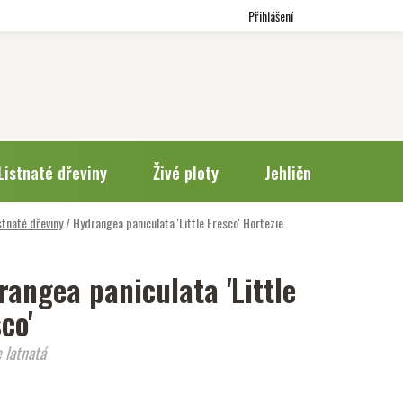
Přihlášení
Listnaté dřeviny
Živé ploty
Jehličnany
Trv
stnaté dřeviny
/
Hydrangea paniculata 'Little Fresco'
Hortezie
rangea paniculata 'Little
co'
 latnatá