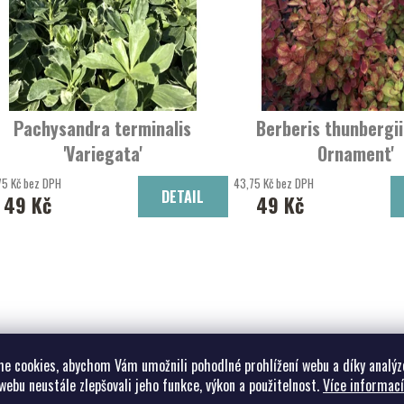
Pachysandra terminalis
Berberis thunbergii
'Variegata'
Ornament'
Tlustonitník klasnatý 'Variegata'
dřišťal Thunbergův 'Green
75 Kč bez DPH
43,75 Kč bez DPH
DETAIL
49 Kč
49 Kč
e cookies, abychom Vám umožnili pohodlné prohlížení webu a díky analýz
webu neustále zlepšovali jeho funkce, výkon a použitelnost.
Více informací