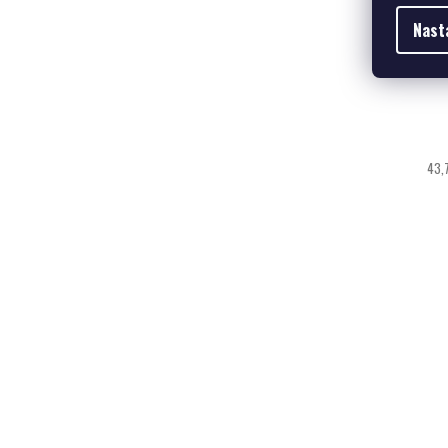
Nast
43,