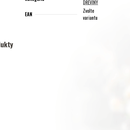
DŘEVINY
Zvolte
EAN
variantu
dukty