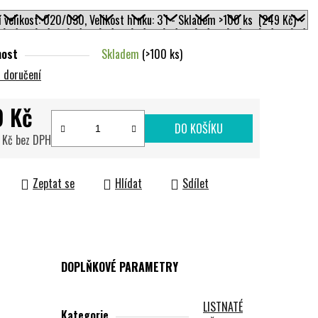
nost
Skladem
(>100 ks)
 doručení
9 Kč
DO KOŠÍKU
 Kč bez DPH
cena:
Zeptat se
Hlídat
Sdílet
DOPLŇKOVÉ PARAMETRY
LISTNATÉ
Kategorie