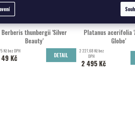
avení
Souh
Berberis thunbergii 'Silver
Platanus acerifolia 
Beauty'
Globe'
dřišťál Thunbergův 'Silver Beauty'
platan javorolistý 'Alphe
75 Kč bez DPH
2 227,68 Kč bez
DETAIL
49 Kč
DPH
2 495 Kč