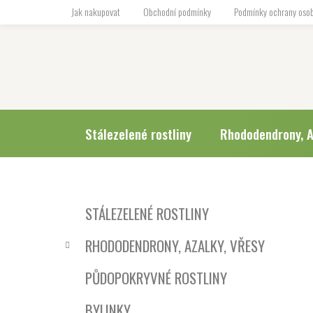
Přejít
Jak nakupovat
Obchodní podmínky
Podmínky ochrany osob
na
obsah
Stálezelené rostliny
Rhododendrony, A
P
K
Přeskočit
STÁLEZELENÉ ROSTLINY
a
o
kategorie
t
s
RHODODENDRONY, AZALKY, VŘESY
e
t
g
r
PŮDOPOKRYVNÉ ROSTLINY
o
a
r
BYLINKY
i