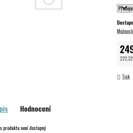
Dostup
Možnosti
24
222,32
Měrná 
Tisk
pis
Hodnocení
s produktu není dostupný