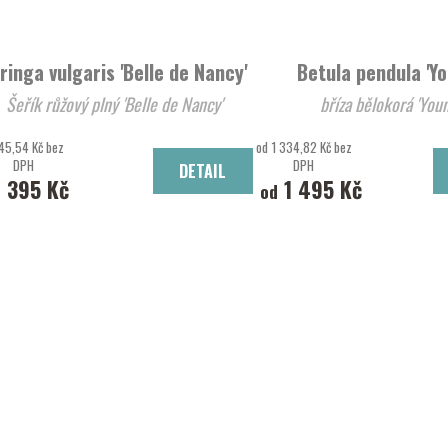
ringa vulgaris 'Belle de Nancy'
Betula pendula 'Yo
Šeřík růžový plný 'Belle de Nancy'
bříza bělokorá 'Youn
45,54 Kč bez
od 1 334,82 Kč bez
DPH
DPH
DETAIL
1 395 Kč
1 495 Kč
od