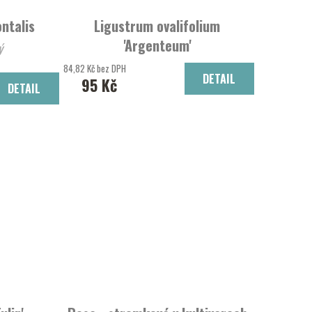
ntalis
Ligustrum ovalifolium
'Argenteum'
ý
Ptačí zob vejčitolistý 'Argenteum'
84,82 Kč bez DPH
DETAIL
95 Kč
DETAIL