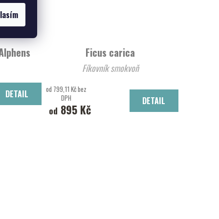
lasím
'Alphens
Ficus carica
Fíkovník smokvoň
ns Globe'
od 799,11 Kč bez
DETAIL
DPH
DETAIL
895 Kč
od