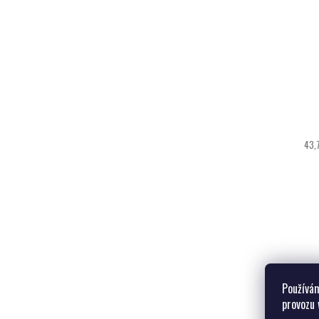
43,
Používám
provozu 