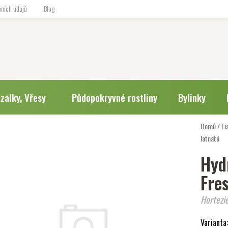
ních údajů
Blog
zalky, Vřesy
Půdopokryvné rostliny
Bylinky
Domů
/
Li
latnatá
Hyd
Fres
Hortezie
Varianta: