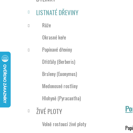
n
e
n
LISTNATÉ DŘEVINY
í
p
Růže
a
Okrasné keře
n
e
Popínavé dřeviny
l
Dřišťály (Berberis)
Brsleny (Euonymus)
Medonosné rostliny
Hlohyně (Pyracantha)
Po
ŽIVÉ PLOTY
Volně rostoucí živé ploty
Popi