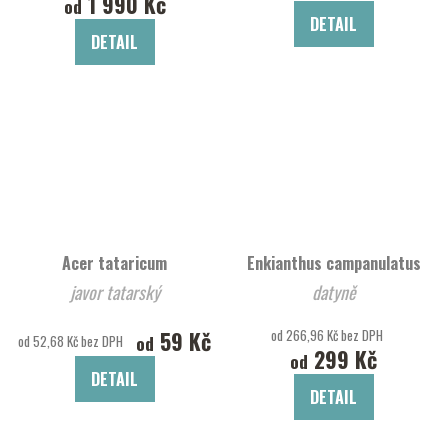
1 990 Kč
od
DETAIL
DETAIL
Acer tataricum
Enkianthus campanulatus
javor tatarský
datyně
59 Kč
od 266,96 Kč bez DPH
od
od 52,68 Kč bez DPH
299 Kč
od
DETAIL
DETAIL