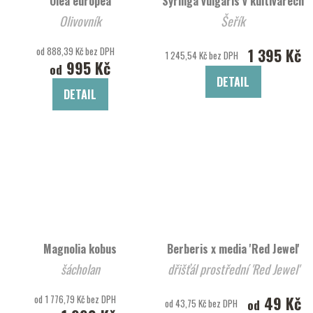
Olea europea
Syringa vulgaris v kultivarech
Olivovník
Šeřík
od 888,39 Kč bez DPH
1 395 Kč
1 245,54 Kč bez DPH
995 Kč
od
DETAIL
DETAIL
Magnolia kobus
Berberis x media 'Red Jewel'
šácholan
dřišťál prostřední 'Red Jewel'
od 1 776,79 Kč bez DPH
49 Kč
od
od 43,75 Kč bez DPH