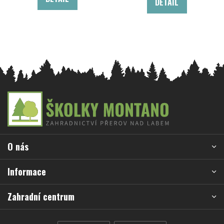
DETAIL
Z
á
p
a
O nás
t
í
Informace
Zahradní centrum