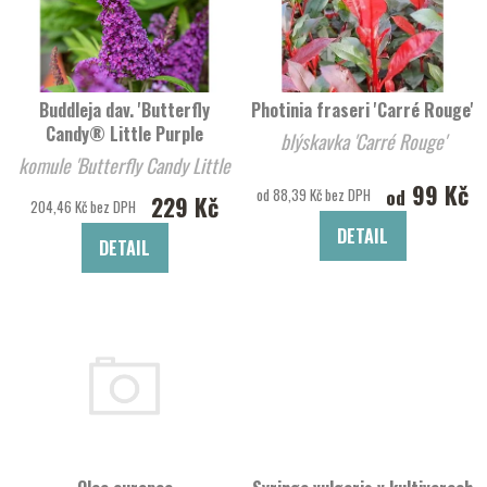
Buddleja dav. 'Butterfly
Photinia fraseri 'Carré Rouge'
Candy® Little Purple
blýskavka 'Carré Rouge'
komule 'Butterfly Candy Little
99 Kč
Purp
od
od 88,39 Kč bez DPH
229 Kč
204,46 Kč bez DPH
DETAIL
DETAIL