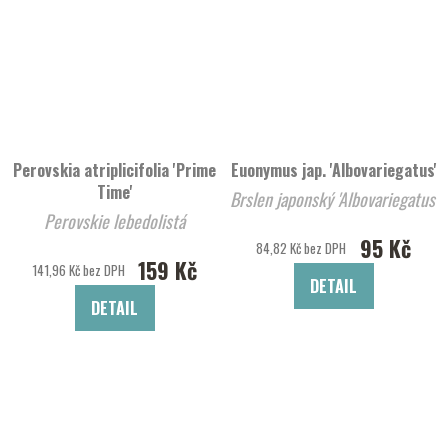
Perovskia atriplicifolia 'Prime
Euonymus jap. 'Albovariegatus'
Time'
Brslen japonský 'Albovariegatus'
Perovskie lebedolistá
95 Kč
84,82 Kč bez DPH
159 Kč
141,96 Kč bez DPH
DETAIL
DETAIL