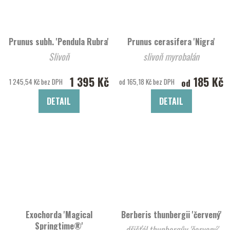
Prunus subh. 'Pendula Rubra'
Prunus cerasifera 'Nigra'
Slivoň
slivoň myrobalán
1 395 Kč
185 Kč
od
1 245,54 Kč bez DPH
od 165,18 Kč bez DPH
DETAIL
DETAIL
Exochorda 'Magical
Berberis thunbergii 'červený'
Springtime®'
dřišťál thunbergův 'červený'