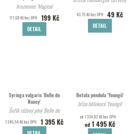
hroznovec 'Magical
49 Kč
Springtime®'
43,75 Kč bez DPH
199 Kč
177,68 Kč bez DPH
DETAIL
DETAIL
Syringa vulgaris 'Belle de
Betula pendula 'Youngii'
Nancy'
bříza bělokorá 'Youngii'
Šeřík růžový plný 'Belle de
od 1 334,82 Kč bez DPH
Nancy'
1 395 Kč
1 245,54 Kč bez DPH
1 495 Kč
od
DETAIL