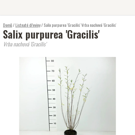
Přejít
na
obsah
Domů
/
Listnaté dřeviny
/
Salix purpurea 'Gracilis'
Vrba nachová 'Gracilis'
Salix purpurea 'Gracilis'
Vrba nachová 'Gracilis'