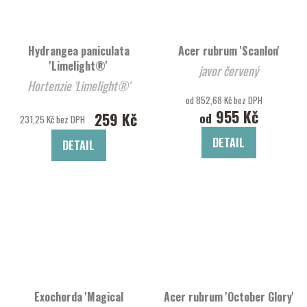
Hydrangea paniculata
Acer rubrum 'Scanlon'
'Limelight®'
javor červený
Hortenzie 'Limelight®'
od 852,68 Kč bez DPH
955 Kč
259 Kč
od
231,25 Kč bez DPH
DETAIL
DETAIL
Exochorda 'Magical
Acer rubrum 'October Glory'