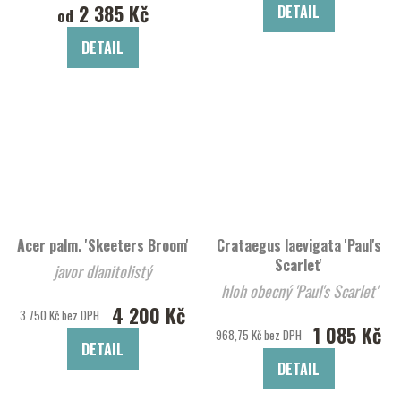
2 385 Kč
DETAIL
od
DETAIL
Acer palm. 'Skeeters Broom'
Crataegus laevigata 'Paul's
Scarlet'
javor dlanitolistý
hloh obecný 'Paul's Scarlet'
4 200 Kč
3 750 Kč bez DPH
1 085 Kč
968,75 Kč bez DPH
DETAIL
DETAIL