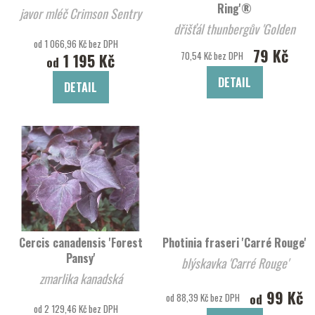
Ring'®
javor mléč Crimson Sentry
dřišťál thunbergův 'Golden
od 1 066,96 Kč bez DPH
Ring'
79 Kč
70,54 Kč bez DPH
1 195 Kč
od
DETAIL
DETAIL
Cercis canadensis 'Forest
Photinia fraseri 'Carré Rouge'
Pansy'
blýskavka 'Carré Rouge'
zmarlika kanadská
99 Kč
od
od 88,39 Kč bez DPH
od 2 129,46 Kč bez DPH