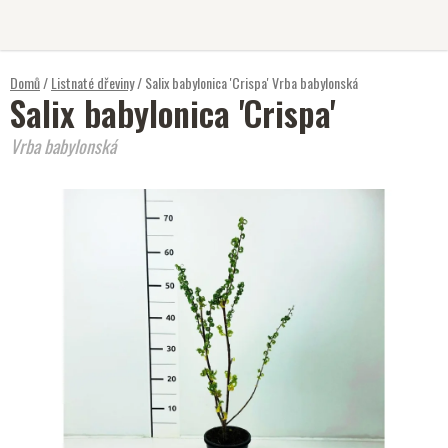
Přejít
na
obsah
Domů
/
Listnaté dřeviny
/
Salix babylonica 'Crispa'
Vrba babylonská
Salix babylonica 'Crispa'
Vrba babylonská