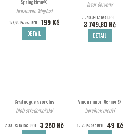
Springtime®'
javor červený
hroznovec 'Magical
3 348,04 Kč bez DPH
Springtime®'
199 Kč
177,68 Kč bez DPH
3 749,80 Kč
DETAIL
DETAIL
Crataegus azorolus
Vinca minor 'Verino®'
hloh středomořský
barvínek menší
3 250 Kč
49 Kč
2 901,79 Kč bez DPH
43,75 Kč bez DPH