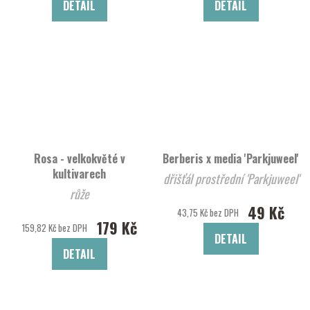
DETAIL
DETAIL
Rosa - velkokvěté v
Berberis x media 'Parkjuweel'
kultivarech
dřišťál prostřední 'Parkjuweel'
růže
49 Kč
43,75 Kč bez DPH
179 Kč
159,82 Kč bez DPH
DETAIL
DETAIL