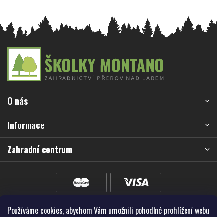
Z
á
p
a
O nás
t
í
Informace
Zahradní centrum
Používáme cookies, abychom Vám umožnili pohodlné prohlížení webu