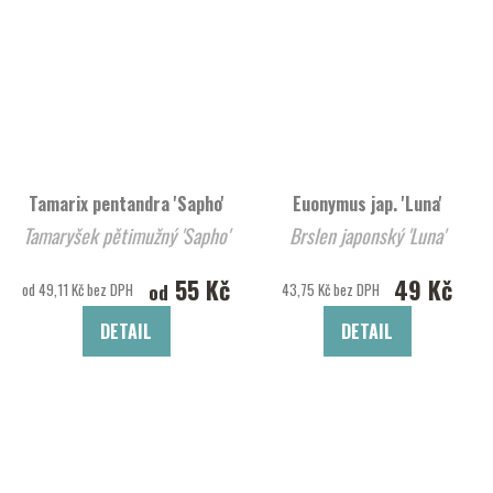
Tamarix pentandra 'Sapho'
Euonymus jap. 'Luna'
Tamaryšek pětimužný 'Sapho'
Brslen japonský 'Luna'
55 Kč
49 Kč
od
od 49,11 Kč bez DPH
43,75 Kč bez DPH
DETAIL
DETAIL