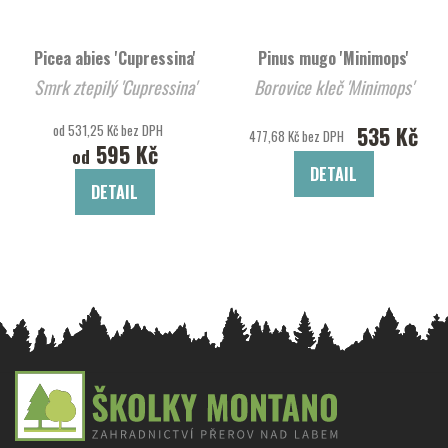
Picea abies 'Cupressina'
Pinus mugo 'Minimops'
Smrk ztepilý 'Cupressina'
Borovice kleč 'Minimops'
od 531,25 Kč bez DPH
535 Kč
477,68 Kč bez DPH
595 Kč
od
DETAIL
DETAIL
Z
á
p