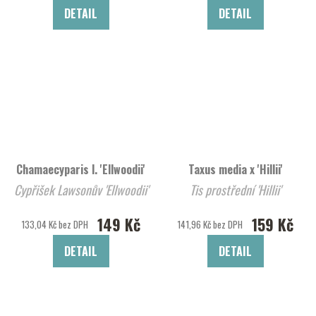
DETAIL
DETAIL
Chamaecyparis l. 'Ellwoodii'
Taxus media x 'Hillii'
Cypřišek Lawsonův 'Ellwoodii'
Tis prostřední 'Hillii'
149 Kč
159 Kč
133,04 Kč bez DPH
141,96 Kč bez DPH
DETAIL
DETAIL