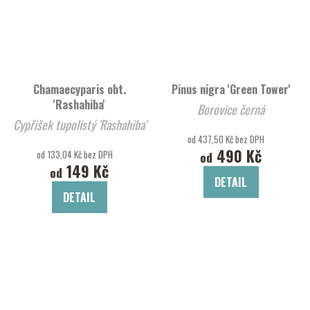
Chamaecyparis obt.
Pinus nigra 'Green Tower'
'Rashahiba'
Borovice černá
Cypřišek tupolistý 'Rashahiba'
od 437,50 Kč bez DPH
490 Kč
od 133,04 Kč bez DPH
od
149 Kč
od
DETAIL
DETAIL