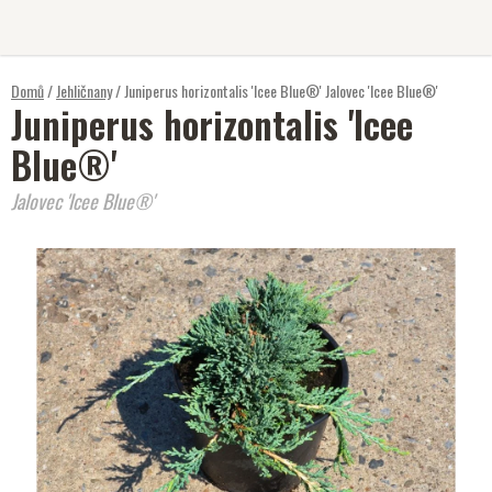
Přejít
na
obsah
Domů
/
Jehličnany
/
Juniperus horizontalis 'Icee Blue®'
Jalovec 'Icee Blue®'
Juniperus horizontalis 'Icee
Blue®'
Jalovec 'Icee Blue®'