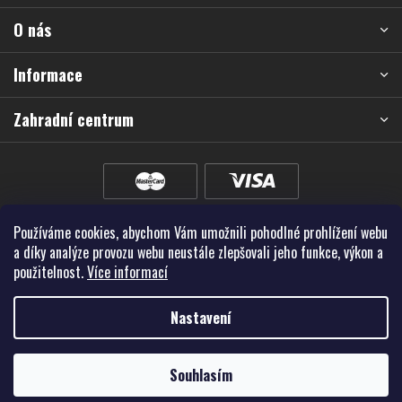
a
O nás
t
í
Informace
Zahradní centrum
Používáme cookies, abychom Vám umožnili pohodlné prohlížení webu
a díky analýze provozu webu neustále zlepšovali jeho funkce, výkon a
použitelnost.
Více informací
Nastavení
Vytvořil Shoptet Premium
Souhlasím
Copyright 2026
Školky - Montano, spol. s r.o.
. Všechna práva vyhrazena.