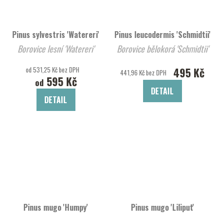
Pinus sylvestris 'Watereri'
Pinus leucodermis 'Schmidtii'
Borovice lesní 'Watereri'
Borovice bělokorá 'Schmidtii'
od 531,25 Kč bez DPH
495 Kč
441,96 Kč bez DPH
595 Kč
od
DETAIL
DETAIL
Pinus mugo 'Humpy'
Pinus mugo 'Liliput'