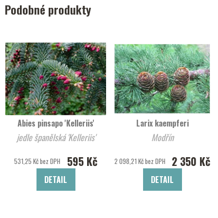
Podobné produkty
Abies pinsapo 'Kelleriis'
Larix kaempferi
jedle španělská 'Kelleriis'
Modřín
595 Kč
2 350 Kč
531,25 Kč bez DPH
2 098,21 Kč bez DPH
DETAIL
DETAIL