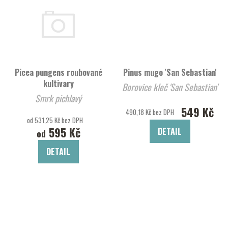
Picea pungens roubované
Pinus mugo 'San Sebastian'
kultivary
Borovice kleč 'San Sebastian'
Smrk pichlavý
549 Kč
490,18 Kč bez DPH
od 531,25 Kč bez DPH
595 Kč
DETAIL
od
DETAIL