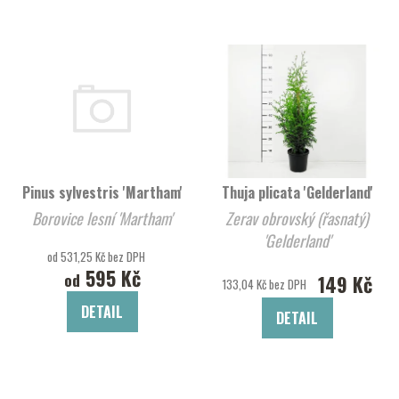
Pinus sylvestris 'Martham'
Thuja plicata 'Gelderland'
Borovice lesní 'Martham'
Zerav obrovský (řasnatý)
'Gelderland'
od 531,25 Kč bez DPH
595 Kč
od
149 Kč
133,04 Kč bez DPH
DETAIL
DETAIL