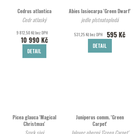
Cedrus atlantica
Abies lasiocarpa 'Green Dwarf'
Cedr atlaský
jedle plstnatoplodá
9 812,50 Kč bez DPH
595 Kč
531,25 Kč bez DPH
10 990 Kč
DETAIL
DETAIL
Picea glauca 'Magical
Juniperus comm. 'Green
Christmas'
Carpet'
Smrk sivý
Jalovec obecný 'Green Carpet'