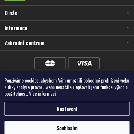
a
O nás
t
í
Informace
Zahradní centrum
Používáme cookies, abychom Vám umožnili pohodlné prohlížení webu
a díky analýze provozu webu neustále zlepšovali jeho funkce, výkon a
použitelnost.
Více informací
Nastavení
Vytvořil Shoptet Premium
Souhlasím