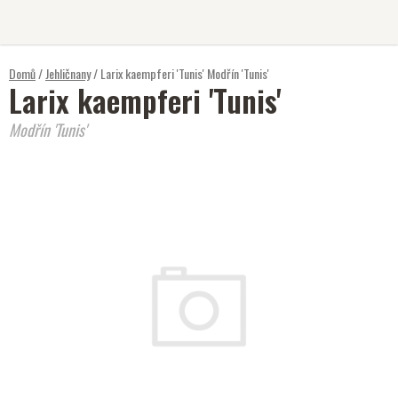
Přejít
na
obsah
Domů
/
Jehličnany
/
Larix kaempferi 'Tunis'
Modřín 'Tunis'
Larix kaempferi 'Tunis'
Modřín 'Tunis'