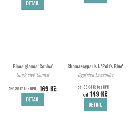
DETAIL
Picea glauca 'Conica'
Chamaecyparis l. 'Pelt's Blue'
Smrk sivý 'Conica'
Cypřišek Lawsonův
169 Kč
od 133,04 Kč bez DPH
150,89 Kč bez DPH
149 Kč
od
DETAIL
DETAIL