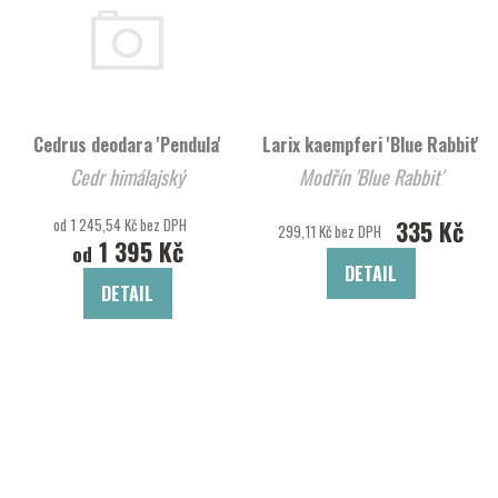
Cedrus deodara 'Pendula'
Larix kaempferi 'Blue Rabbit'
Cedr himálajský
Modřín 'Blue Rabbit'
od 1 245,54 Kč bez DPH
335 Kč
299,11 Kč bez DPH
1 395 Kč
od
DETAIL
DETAIL