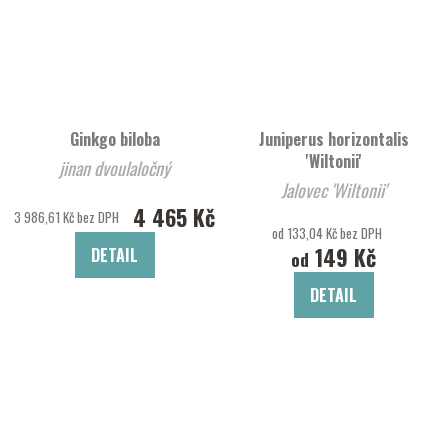
Ginkgo biloba
Juniperus horizontalis
'Wiltonii'
jinan dvoulaločný
Jalovec 'Wiltonii'
4 465 Kč
3 986,61 Kč bez DPH
od 133,04 Kč bez DPH
149 Kč
DETAIL
od
DETAIL