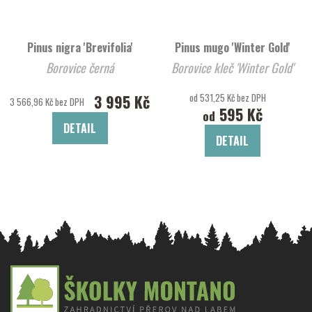
Pinus nigra 'Brevifolia'
Pinus mugo 'Winter Gold'
Borovice černá
Borovice kleč 'Winter Gold'
3 995 Kč
od 531,25 Kč bez DPH
3 566,96 Kč bez DPH
595 Kč
od
DETAIL
DETAIL
Z
á
p