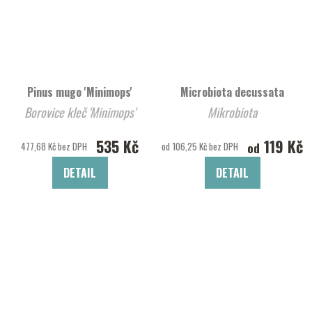
Pinus mugo 'Minimops'
Microbiota decussata
Borovice kleč 'Minimops'
Mikrobiota
535 Kč
119 Kč
od
477,68 Kč bez DPH
od 106,25 Kč bez DPH
DETAIL
DETAIL