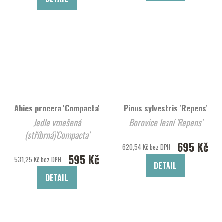
Abies procera 'Compacta'
Pinus sylvestris 'Repens'
Jedle vznešená
Borovice lesní 'Repens'
(stříbrná)'Compacta'
695 Kč
620,54 Kč bez DPH
595 Kč
531,25 Kč bez DPH
DETAIL
DETAIL