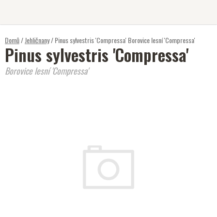
Přejít
na
obsah
Domů
/
Jehličnany
/
Pinus sylvestris 'Compressa'
Borovice lesní 'Compressa'
Pinus sylvestris 'Compressa'
Borovice lesní 'Compressa'