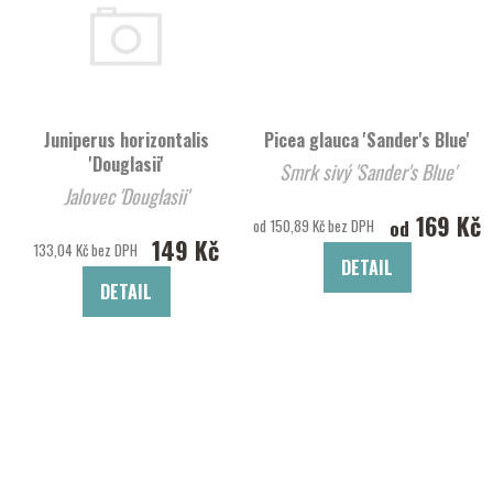
Juniperus horizontalis
Picea glauca 'Sander's Blue'
'Douglasii'
Smrk sivý 'Sander's Blue'
Jalovec 'Douglasii'
169 Kč
od
od 150,89 Kč bez DPH
149 Kč
133,04 Kč bez DPH
DETAIL
DETAIL