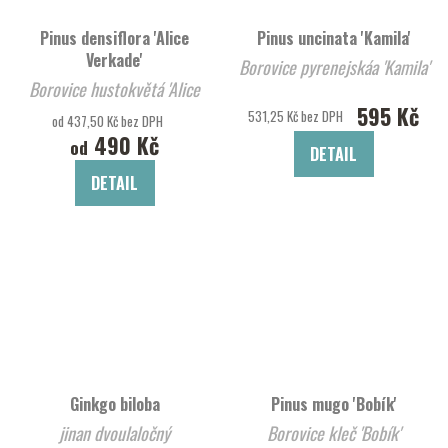
Pinus densiflora 'Alice
Pinus uncinata 'Kamila'
Verkade'
Borovice pyrenejskáa 'Kamila'
Borovice hustokvětá 'Alice
595 Kč
Verkade'
531,25 Kč bez DPH
od 437,50 Kč bez DPH
490 Kč
od
DETAIL
DETAIL
Ginkgo biloba
Pinus mugo 'Bobík'
jinan dvoulaločný
Borovice kleč 'Bobík'