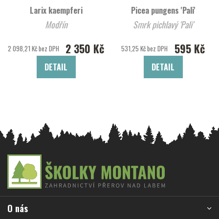
Larix kaempferi
Picea pungens 'Pali'
Modřín
Smrk pichlavý 'Pali'
2 350 Kč
595 Kč
2 098,21 Kč bez DPH
531,25 Kč bez DPH
DETAIL
DETAIL
Z
á
p
a
O nás
t