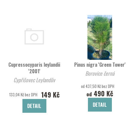
Cupressocyparis leylandii
Pinus nigra 'Green Tower'
'2001'
Borovice černá
Cypřišovec Leylandův
od 437,50 Kč bez DPH
490 Kč
149 Kč
od
133,04 Kč bez DPH
DETAIL
DETAIL