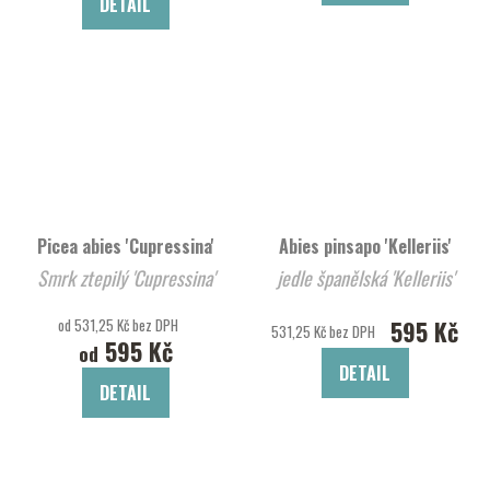
DETAIL
Picea abies 'Cupressina'
Abies pinsapo 'Kelleriis'
Smrk ztepilý 'Cupressina'
jedle španělská 'Kelleriis'
od 531,25 Kč bez DPH
595 Kč
531,25 Kč bez DPH
595 Kč
od
DETAIL
DETAIL