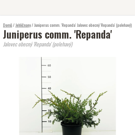
Přejít
na
obsah
Domů
/
Jehličnany
/
Juniperus comm. 'Repanda'
Jalovec obecný 'Repanda' (polehavý)
Juniperus comm. 'Repanda'
Jalovec obecný 'Repanda' (polehavý)