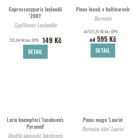
Cupressocyparis leylandii
Pinus lecod. v kultivarech
'2001'
Borovice
Cypřišovec Leylandův
od 531,25 Kč bez DPH
595 Kč
149 Kč
od
133,04 Kč bez DPH
DETAIL
DETAIL
Larix kaempferi 'Jacobsen's
Pinus mugo 'Laurin'
Pyramid'
Borovice kleč 'Laurin'
Modřín japonský 'Jakobsen's