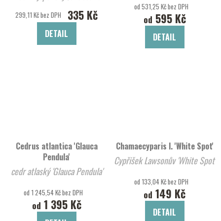
od 531,25 Kč bez DPH
Pyramid'
335 Kč
299,11 Kč bez DPH
595 Kč
od
DETAIL
DETAIL
Cedrus atlantica 'Glauca
Chamaecyparis l. 'White Spot'
Pendula'
Cypřišek Lawsonův 'White Spot'
cedr atlaský 'Glauca Pendula'
od 133,04 Kč bez DPH
149 Kč
od 1 245,54 Kč bez DPH
od
1 395 Kč
od
DETAIL