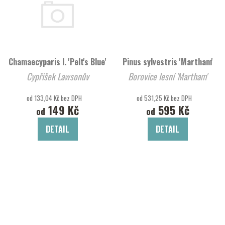
Chamaecyparis l. 'Pelt's Blue'
Pinus sylvestris 'Martham'
Cypřišek Lawsonův
Borovice lesní 'Martham'
od 133,04 Kč bez DPH
od 531,25 Kč bez DPH
149 Kč
595 Kč
od
od
DETAIL
DETAIL