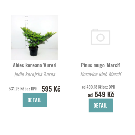
Abies koreana 'Aurea'
Pinus mugo 'March'
Jedle korejská 'Aurea'
Borovice kleč 'March'
595 Kč
od 490,18 Kč bez DPH
531,25 Kč bez DPH
549 Kč
od
DETAIL
DETAIL