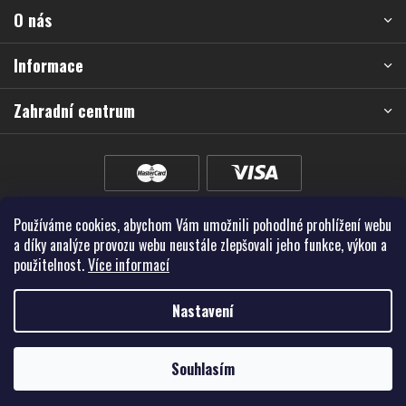
a
O nás
t
í
Informace
Zahradní centrum
Používáme cookies, abychom Vám umožnili pohodlné prohlížení webu
a díky analýze provozu webu neustále zlepšovali jeho funkce, výkon a
použitelnost.
Více informací
Nastavení
Vytvořil Shoptet Premium
Souhlasím
Copyright 2026
Školky - Montano, spol. s r.o.
. Všechna práva vyhrazena.