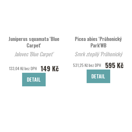
Juniperus squamata 'Blue
Picea abies 'Průhonický
Carpet'
Park'WB
Jalovec 'Blue Carpet'
Smrk ztepilý 'Průhonický
Park'WB
595 Kč
531,25 Kč bez DPH
149 Kč
133,04 Kč bez DPH
DETAIL
DETAIL