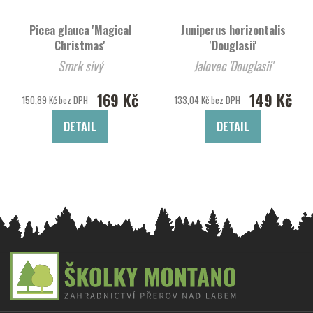
Picea glauca 'Magical
Juniperus horizontalis
Christmas'
'Douglasii'
Smrk sivý
Jalovec 'Douglasii'
169 Kč
149 Kč
150,89 Kč bez DPH
133,04 Kč bez DPH
DETAIL
DETAIL
Z
á
p