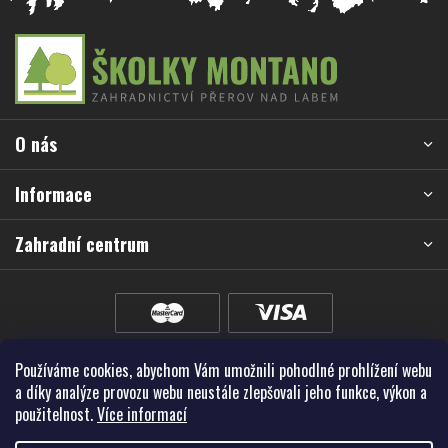
Z
á
p
a
O nás
t
í
Informace
Zahradní centrum
Používáme cookies, abychom Vám umožnili pohodlné prohlížení webu
a díky analýze provozu webu neustále zlepšovali jeho funkce, výkon a
použitelnost.
Více informací