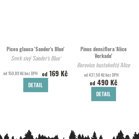
Picea glauca 'Sander's Blue'
Pinus densiflora 'Alice
Verkade'
Smrk sivý 'Sander's Blue'
Borovice hustokvětá 'Alice
169 Kč
Verkade'
od
od 150,89 Kč bez DPH
od 437,50 Kč bez DPH
490 Kč
od
DETAIL
DETAIL