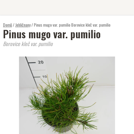
Přejít
na
obsah
Domů
/
Jehličnany
/
Pinus mugo var. pumilio
Borovice kleč var. pumilio
Pinus mugo var. pumilio
Borovice kleč var. pumilio