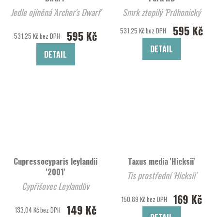
Jedle ojíněná 'Archer's Dwarf'
Smrk ztepilý 'Průhonický
Park'WB
595 Kč
531,25 Kč bez DPH
595 Kč
531,25 Kč bez DPH
DETAIL
DETAIL
Cupressocyparis leylandii
Taxus media 'Hicksii'
'2001'
Tis prostřední 'Hicksii'
Cypřišovec Leylandův
169 Kč
150,89 Kč bez DPH
149 Kč
133,04 Kč bez DPH