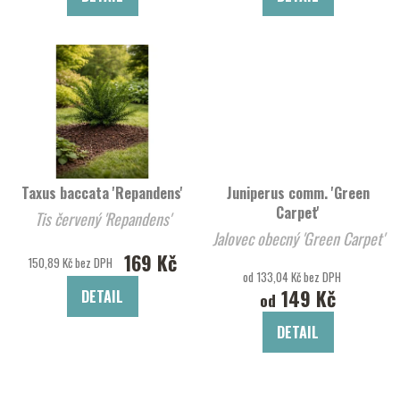
Taxus baccata 'Repandens'
Juniperus comm. 'Green
Carpet'
Tis červený 'Repandens'
Jalovec obecný 'Green Carpet'
169 Kč
150,89 Kč bez DPH
od 133,04 Kč bez DPH
149 Kč
DETAIL
od
DETAIL