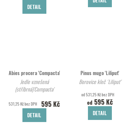
DETAIL
DETAIL
Abies procera 'Compacta'
Pinus mugo 'Liliput'
Jedle vznešená
Borovice kleč ´Liliput'
(stříbrná)'Compacta'
od 531,25 Kč bez DPH
595 Kč
od
595 Kč
531,25 Kč bez DPH
DETAIL
DETAIL