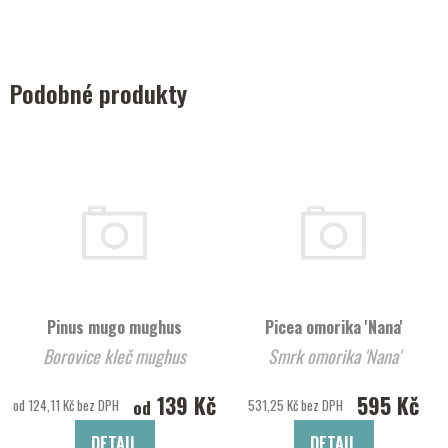
Podobné produkty
Pinus mugo mughus
Picea omorika 'Nana'
Borovice kleč mughus
Smrk omorika 'Nana'
139 Kč
595 Kč
od
od 124,11 Kč bez DPH
531,25 Kč bez DPH
DETAIL
DETAIL