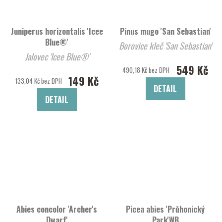
Juniperus horizontalis 'Icee
Pinus mugo 'San Sebastian'
Blue®'
Borovice kleč 'San Sebastian'
Jalovec 'Icee Blue®'
549 Kč
490,18 Kč bez DPH
149 Kč
133,04 Kč bez DPH
DETAIL
DETAIL
Abies concolor 'Archer's
Picea abies 'Průhonický
Dwarf'
Park'WB