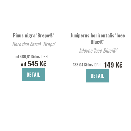
Pinus nigra 'Brepo®'
Juniperus horizontalis 'Icee
Blue®'
Borovice černá ´Brepo'
Jalovec 'Icee Blue®'
od 486,61 Kč bez DPH
545 Kč
149 Kč
od
133,04 Kč bez DPH
DETAIL
DETAIL