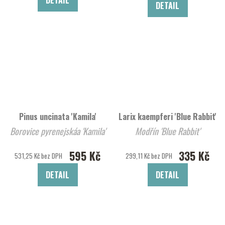
DETAIL
Pinus uncinata 'Kamila'
Larix kaempferi 'Blue Rabbit'
Borovice pyrenejskáa 'Kamila'
Modřín 'Blue Rabbit'
595 Kč
335 Kč
531,25 Kč bez DPH
299,11 Kč bez DPH
DETAIL
DETAIL