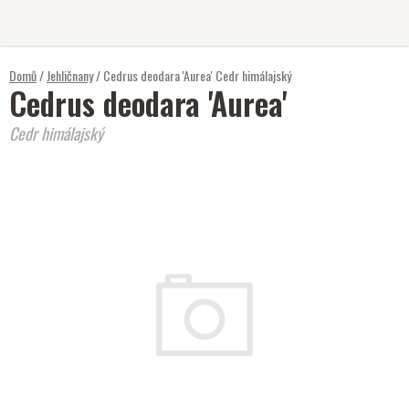
Přejít
na
obsah
Domů
/
Jehličnany
/
Cedrus deodara 'Aurea'
Cedr himálajský
Cedrus deodara 'Aurea'
Cedr himálajský