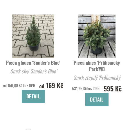
Picea glauca 'Sander's Blue'
Picea abies 'Průhonický
Park'WB
Smrk sivý 'Sander's Blue'
Smrk ztepilý 'Průhonický
169 Kč
Park'WB
od
od 150,89 Kč bez DPH
595 Kč
531,25 Kč bez DPH
DETAIL
DETAIL