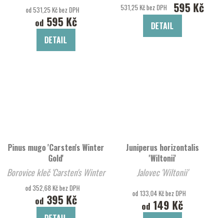
595 Kč
Gem'
531,25 Kč bez DPH
od 531,25 Kč bez DPH
595 Kč
od
DETAIL
DETAIL
Pinus mugo 'Carsten's Winter
Juniperus horizontalis
Gold'
'Wiltonii'
Borovice kleč 'Carsten's Winter
Jalovec 'Wiltonii'
Gold'
od 352,68 Kč bez DPH
od 133,04 Kč bez DPH
395 Kč
od
149 Kč
od
DETAIL