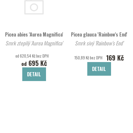
Picea abies 'Aurea Magnifica'
Picea glauca 'Rainbow's End'
Smrk ztepilý 'Aurea Magnifica'
Smrk sivý 'Rainbow's End'
od 620,54 Kč bez DPH
169 Kč
150,89 Kč bez DPH
695 Kč
od
DETAIL
DETAIL