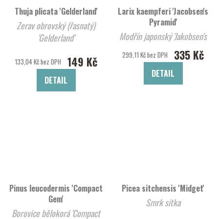
Thuja plicata 'Gelderland'
Larix kaempferi 'Jacobsen's
Pyramid'
Zerav obrovský (řasnatý)
Modřín japonský 'Jakobsen's
'Gelderland'
Pyramid'
335 Kč
299,11 Kč bez DPH
149 Kč
133,04 Kč bez DPH
DETAIL
DETAIL
Pinus leucodermis 'Compact
Picea sitchensis 'Midget'
Gem'
Smrk sitka
Borovice bělokorá 'Compact