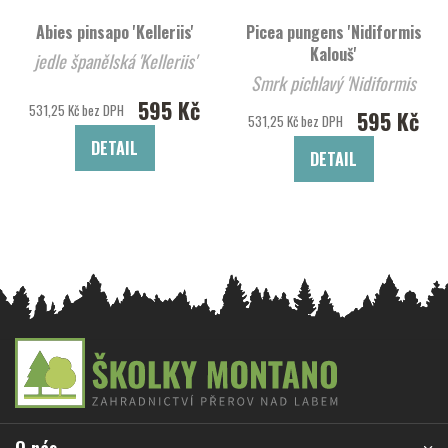
Abies pinsapo 'Kelleriis'
Picea pungens 'Nidiformis
Kalouš'
jedle španělská 'Kelleriis'
Smrk pichlavý 'Nidiformis
595 Kč
Kalouš'
531,25 Kč bez DPH
595 Kč
531,25 Kč bez DPH
DETAIL
DETAIL
Z
á
p
a
O nás