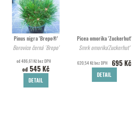
Pinus nigra 'Brepo®'
Picea omorika 'Zuckerhut'
Borovice černá ´Brepo'
Smrk omorika'Zuckerhut'
od 486,61 Kč bez DPH
695 Kč
620,54 Kč bez DPH
545 Kč
od
DETAIL
DETAIL