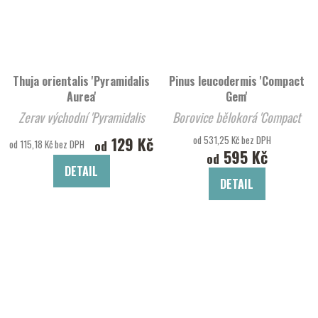
Thuja orientalis 'Pyramidalis
Pinus leucodermis 'Compact
Aurea'
Gem'
Zerav východní 'Pyramidalis
Borovice bělokorá 'Compact
Aurea'
Gem'
129 Kč
od 531,25 Kč bez DPH
od
od 115,18 Kč bez DPH
595 Kč
od
DETAIL
DETAIL