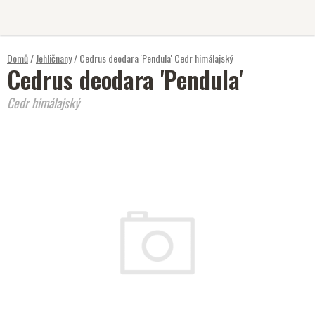
Přejít
na
obsah
Domů
/
Jehličnany
/
Cedrus deodara 'Pendula'
Cedr himálajský
Cedrus deodara 'Pendula'
Cedr himálajský