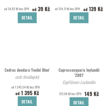
39 Kč
139 Kč
od
od
od 34,82 Kč bez DPH
od 124,11 Kč bez DPH
DETAIL
DETAIL
Cedrus deodara 'Feelin' Blue'
Cupressocyparis leylandii
'2001'
cedr himálajský
Cypřišovec Leylandův
od 1 245,54 Kč bez DPH
1 395 Kč
149 Kč
od
133,04 Kč bez DPH
DETAIL
DETAIL