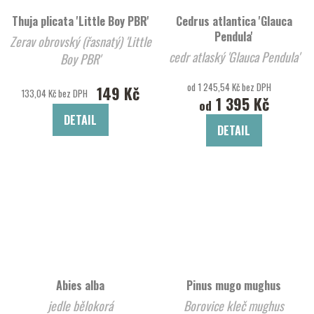
Thuja plicata 'Little Boy PBR'
Cedrus atlantica 'Glauca
Pendula'
Zerav obrovský (řasnatý) 'Little
cedr atlaský 'Glauca Pendula'
Boy PBR'
od 1 245,54 Kč bez DPH
149 Kč
133,04 Kč bez DPH
1 395 Kč
od
DETAIL
DETAIL
Abies alba
Pinus mugo mughus
jedle bělokorá
Borovice kleč mughus