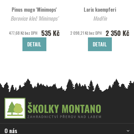
Pinus mugo 'Minimops'
Larix kaempferi
Borovice kleč 'Minimops'
Modřín
535 Kč
2 350 Kč
477,68 Kč bez DPH
2 098,21 Kč bez DPH
DETAIL
DETAIL
Z
á
p
a
O nás
t