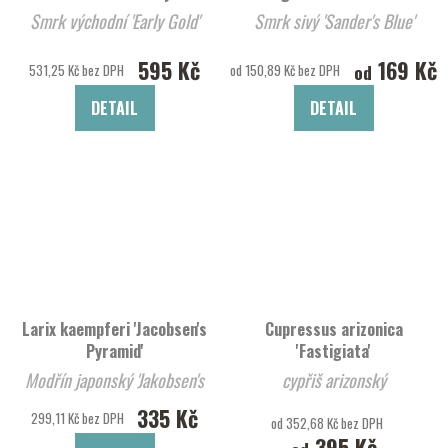
Smrk východní 'Early Gold'
Smrk sivý 'Sander's Blue'
595 Kč
169 Kč
od
531,25 Kč bez DPH
od 150,89 Kč bez DPH
DETAIL
DETAIL
Larix kaempferi 'Jacobsen's
Cupressus arizonica
Pyramid'
'Fastigiata'
Modřín japonský 'Jakobsen's
cypřiš arizonský
Pyramid'
335 Kč
299,11 Kč bez DPH
od 352,68 Kč bez DPH
395 Kč