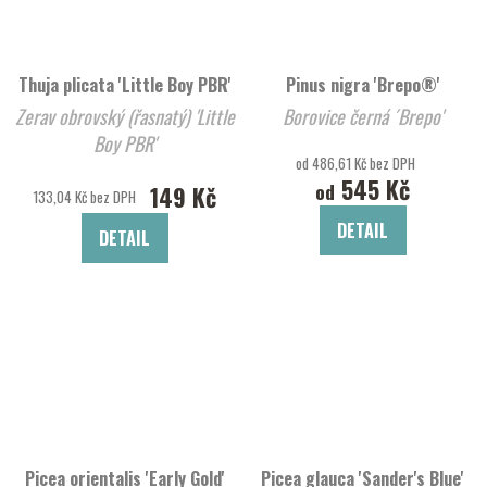
Thuja plicata 'Little Boy PBR'
Pinus nigra 'Brepo®'
Zerav obrovský (řasnatý) 'Little
Borovice černá ´Brepo'
Boy PBR'
od 486,61 Kč bez DPH
545 Kč
od
149 Kč
133,04 Kč bez DPH
DETAIL
DETAIL
Picea orientalis 'Early Gold'
Picea glauca 'Sander's Blue'