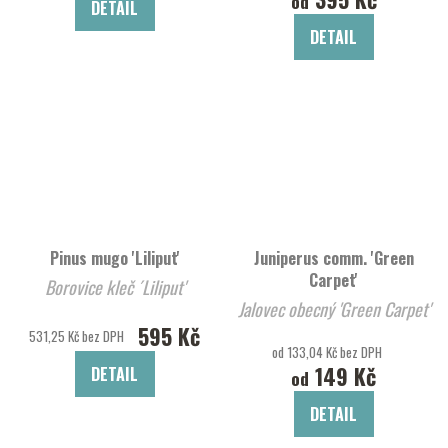
od
DETAIL
DETAIL
Pinus mugo 'Liliput'
Juniperus comm. 'Green
Carpet'
Borovice kleč ´Liliput'
Jalovec obecný 'Green Carpet'
595 Kč
531,25 Kč bez DPH
od 133,04 Kč bez DPH
149 Kč
DETAIL
od
DETAIL