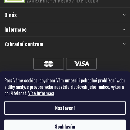
p
a
O nás
t
í
Informace
Zahradní centrum
Používáme cookies, abychom Vám umožnili pohodlné prohlížení webu
a díky analýze provozu webu neustále zlepšovali jeho funkce, výkon a
použitelnost.
Více informací
Nastavení
Vytvořil Shoptet Premium
Souhlasím