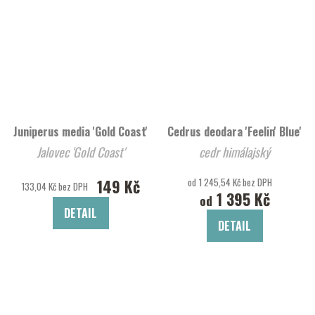
Juniperus media 'Gold Coast'
Cedrus deodara 'Feelin' Blue'
Jalovec 'Gold Coast'
cedr himálajský
149 Kč
od 1 245,54 Kč bez DPH
133,04 Kč bez DPH
1 395 Kč
od
DETAIL
DETAIL