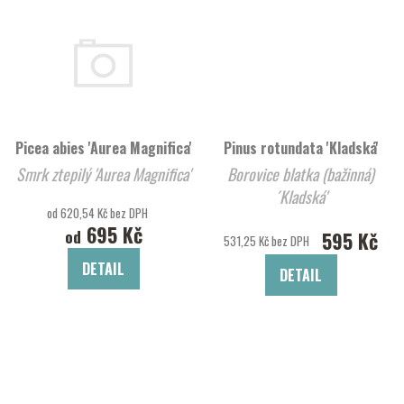
Picea abies 'Aurea Magnifica'
Pinus rotundata 'Kladská'
Smrk ztepilý 'Aurea Magnifica'
Borovice blatka (bažinná)
´Kladská'
od 620,54 Kč bez DPH
695 Kč
od
595 Kč
531,25 Kč bez DPH
DETAIL
DETAIL