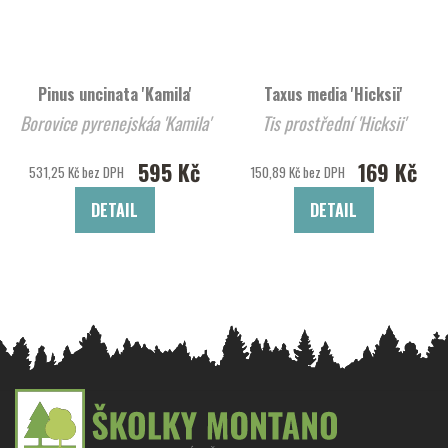
Pinus uncinata 'Kamila'
Taxus media 'Hicksii'
Borovice pyrenejskáa 'Kamila'
Tis prostřední 'Hicksii'
595 Kč
169 Kč
531,25 Kč bez DPH
150,89 Kč bez DPH
DETAIL
DETAIL
Z
á