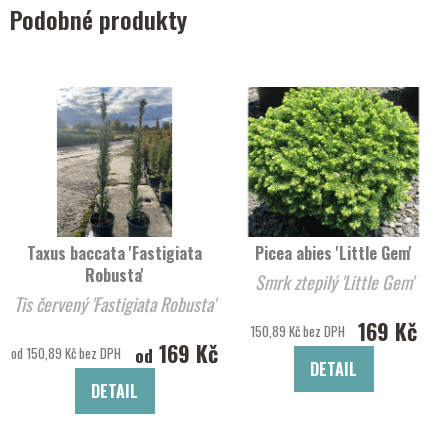
Podobné produkty
Taxus baccata 'Fastigiata
Picea abies 'Little Gem'
Robusta'
Smrk ztepilý 'Little Gem'
Tis červený 'Fastigiata Robusta'
169 Kč
150,89 Kč bez DPH
169 Kč
od
od 150,89 Kč bez DPH
DETAIL
DETAIL