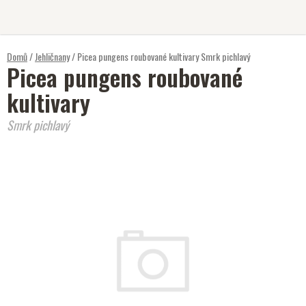
Přejít
na
obsah
Domů
/
Jehličnany
/
Picea pungens roubované kultivary
Smrk pichlavý
Picea pungens roubované
kultivary
Smrk pichlavý