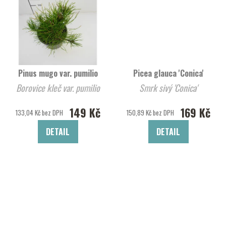
Pinus mugo var. pumilio
Picea glauca 'Conica'
Borovice kleč var. pumilio
Smrk sivý 'Conica'
149 Kč
169 Kč
133,04 Kč bez DPH
150,89 Kč bez DPH
DETAIL
DETAIL