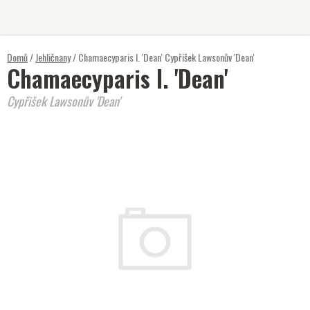
Přejít
na
obsah
Domů
/
Jehličnany
/
Chamaecyparis l. 'Dean'
Cypřišek Lawsonův 'Dean'
Chamaecyparis l. 'Dean'
Cypřišek Lawsonův 'Dean'