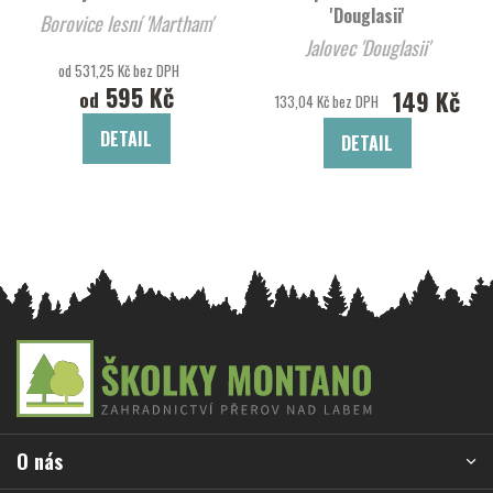
'Douglasii'
Borovice lesní 'Martham'
Jalovec 'Douglasii'
od 531,25 Kč bez DPH
595 Kč
149 Kč
od
133,04 Kč bez DPH
DETAIL
DETAIL
Z
á
p
a
O nás
t