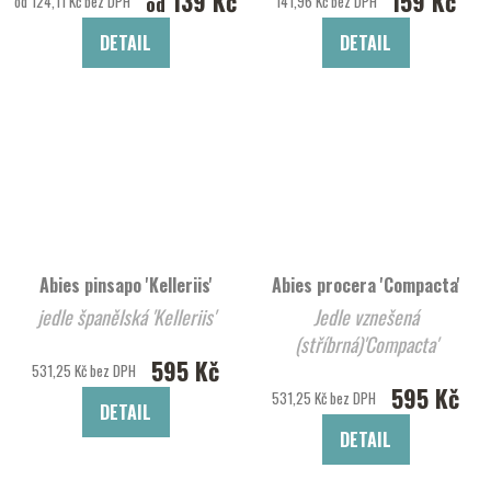
139 Kč
159 Kč
od
od 124,11 Kč bez DPH
141,96 Kč bez DPH
DETAIL
DETAIL
Abies pinsapo 'Kelleriis'
Abies procera 'Compacta'
jedle španělská 'Kelleriis'
Jedle vznešená
(stříbrná)'Compacta'
595 Kč
531,25 Kč bez DPH
595 Kč
531,25 Kč bez DPH
DETAIL
DETAIL