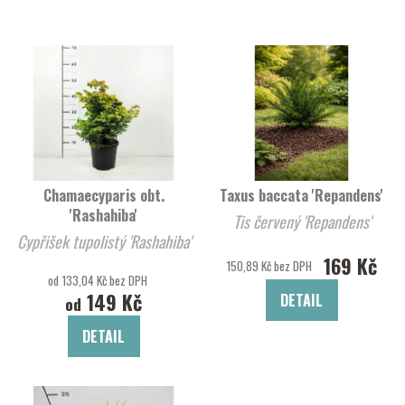
Chamaecyparis obt.
Taxus baccata 'Repandens'
'Rashahiba'
Tis červený 'Repandens'
Cypřišek tupolistý 'Rashahiba'
169 Kč
150,89 Kč bez DPH
od 133,04 Kč bez DPH
149 Kč
DETAIL
od
DETAIL