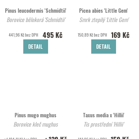
Pinus leucodermis 'Schmidtii'
Picea abies 'Little Gem'
Borovice bělokorá 'Schmidtii'
Smrk ztepilý 'Little Gem'
495 Kč
169 Kč
441,96 Kč bez DPH
150,89 Kč bez DPH
DETAIL
DETAIL
Pinus mugo mughus
Taxus media x 'Hillii'
Borovice kleč mughus
Tis prostřední 'Hillii'