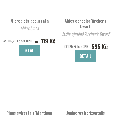
Microbiota decussata
Abies concolor 'Archer's
Dwarf'
Mikrobiota
Jedle ojíněná 'Archer's Dwarf'
119 Kč
od
od 106,25 Kč bez DPH
595 Kč
531,25 Kč bez DPH
DETAIL
DETAIL
Pinus sylvestris 'Martham'
Juniperus horizontalis