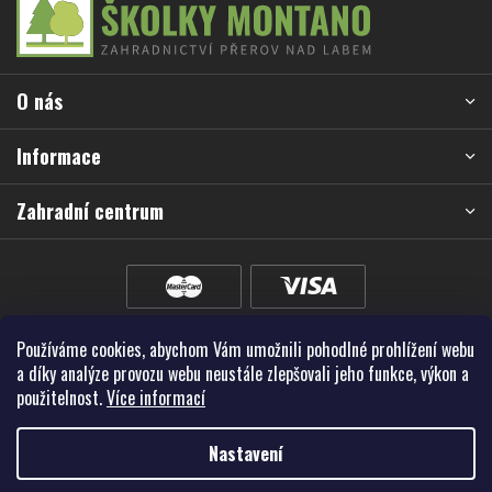
á
p
a
O nás
t
í
Informace
Zahradní centrum
Používáme cookies, abychom Vám umožnili pohodlné prohlížení webu
a díky analýze provozu webu neustále zlepšovali jeho funkce, výkon a
použitelnost.
Více informací
Nastavení