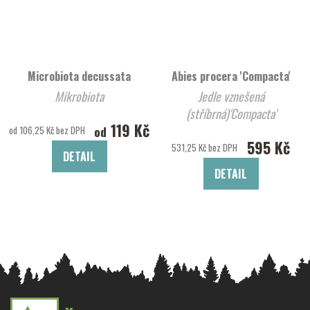
Microbiota decussata
Abies procera 'Compacta'
Mikrobiota
Jedle vznešená
(stříbrná)'Compacta'
119 Kč
od
od 106,25 Kč bez DPH
595 Kč
531,25 Kč bez DPH
DETAIL
DETAIL
Z