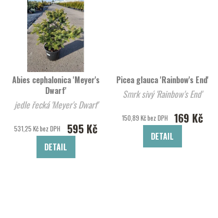
Abies cephalonica 'Meyer's
Picea glauca 'Rainbow's End'
Dwarf'
Smrk sivý 'Rainbow's End'
jedle řecká 'Meyer's Dwarf'
169 Kč
150,89 Kč bez DPH
595 Kč
531,25 Kč bez DPH
DETAIL
DETAIL