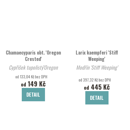
Chamaecyparis obt. 'Oregon
Larix kaempferi 'Stiff
Crested'
Weeping'
Cypřišek tupolistý'Oregon
Modřín 'Stiff Weeping'
Crested'
od 133,04 Kč bez DPH
od 397,32 Kč bez DPH
149 Kč
od
445 Kč
od
DETAIL
DETAIL