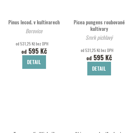
Pinus lecod. v kultivarech
Picea pungens roubované
kultivary
Borovice
Smrk pichlavý
od 531,25 Kč bez DPH
595 Kč
od 531,25 Kč bez DPH
od
595 Kč
od
DETAIL
DETAIL