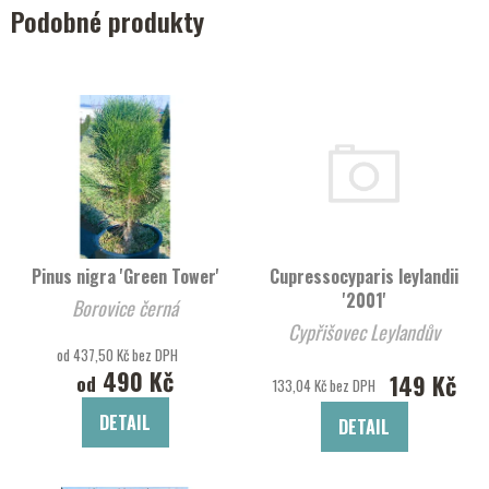
Podobné produkty
Pinus nigra 'Green Tower'
Cupressocyparis leylandii
'2001'
Borovice černá
Cypřišovec Leylandův
od 437,50 Kč bez DPH
490 Kč
149 Kč
od
133,04 Kč bez DPH
DETAIL
DETAIL