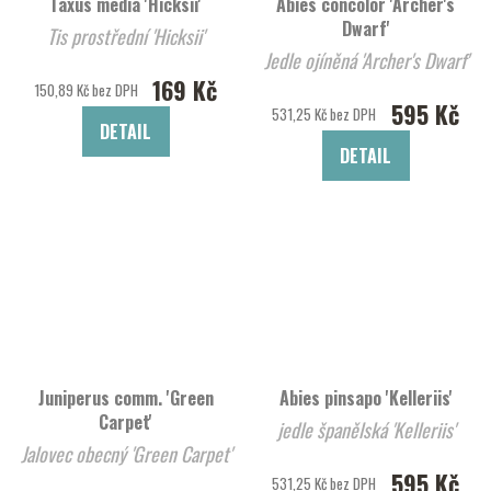
Taxus media 'Hicksii'
Abies concolor 'Archer's
Dwarf'
Tis prostřední 'Hicksii'
Jedle ojíněná 'Archer's Dwarf'
169 Kč
150,89 Kč bez DPH
595 Kč
531,25 Kč bez DPH
DETAIL
DETAIL
Juniperus comm. 'Green
Abies pinsapo 'Kelleriis'
Carpet'
jedle španělská 'Kelleriis'
Jalovec obecný 'Green Carpet'
595 Kč
531,25 Kč bez DPH