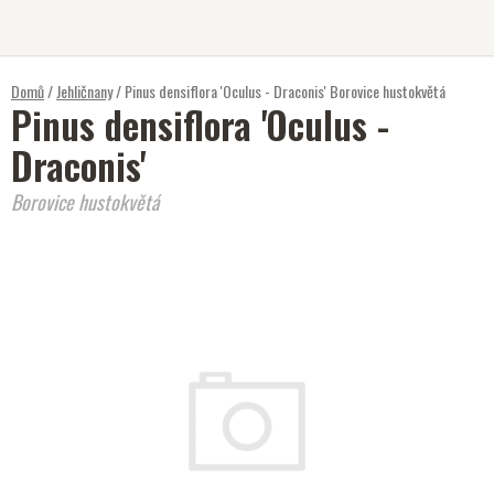
Přejít
na
obsah
Domů
/
Jehličnany
/
Pinus densiflora 'Oculus - Draconis'
Borovice hustokvětá
Pinus densiflora 'Oculus -
Draconis'
Borovice hustokvětá