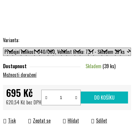
Varianta:
Dostupnost
Skladem
(39 ks)
Možnosti doručení
695 Kč
DO KOŠÍKU
620,54 Kč bez DPH
Měrná cena:
Tisk
Zeptat se
Hlídat
Sdílet