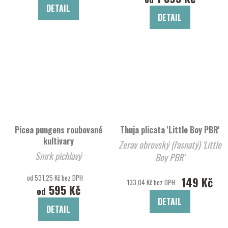
DETAIL
DETAIL
Picea pungens roubované
Thuja plicata 'Little Boy PBR'
kultivary
Zerav obrovský (řasnatý) 'Little
Smrk pichlavý
Boy PBR'
od 531,25 Kč bez DPH
149 Kč
133,04 Kč bez DPH
595 Kč
od
DETAIL
DETAIL