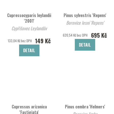
Cupressocyparis leylandii
Pinus sylvestris 'Repens'
'2001'
Borovice lesní 'Repens'
Cypřišovec Leylandův
695 Kč
620,54 Kč bez DPH
149 Kč
133,04 Kč bez DPH
DETAIL
DETAIL
Cupressus arizonica
Pinus cembra 'Helmers'
'Fastigiata'
Borovice limba