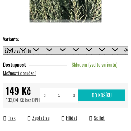
Varianta:
Dostupnost
Skladem (zvolte variantu)
Možnosti doručení
149 Kč
DO KOŠÍKU
133,04 Kč bez DPH
Měrná cena:
Tisk
Zeptat se
Hlídat
Sdílet