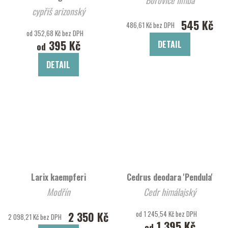
cypřiš arizonský
545 Kč
486,61 Kč bez DPH
od 352,68 Kč bez DPH
395 Kč
DETAIL
od
DETAIL
Larix kaempferi
Cedrus deodara 'Pendula'
Modřín
Cedr himálajský
2 350 Kč
od 1 245,54 Kč bez DPH
2 098,21 Kč bez DPH
1 395 Kč
od