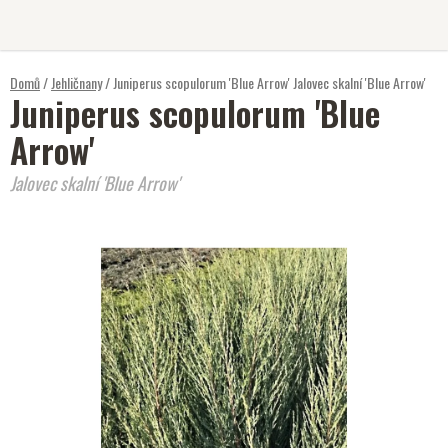
Přejít
na
obsah
Domů
/
Jehličnany
/
Juniperus scopulorum 'Blue Arrow'
Jalovec skalní 'Blue Arrow'
Juniperus scopulorum 'Blue
Arrow'
Jalovec skalní 'Blue Arrow'