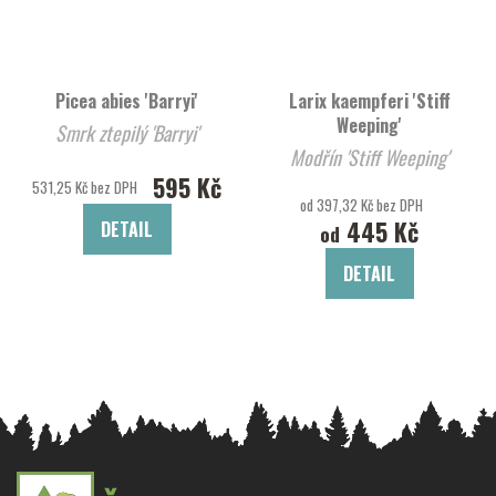
Picea abies 'Barryi'
Larix kaempferi 'Stiff
Weeping'
Smrk ztepilý 'Barryi'
Modřín 'Stiff Weeping'
595 Kč
531,25 Kč bez DPH
od 397,32 Kč bez DPH
445 Kč
DETAIL
od
DETAIL
Z