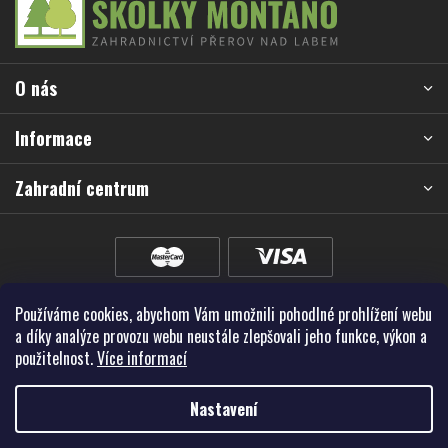
á
p
a
O nás
t
í
Informace
Zahradní centrum
Používáme cookies, abychom Vám umožnili pohodlné prohlížení webu
a díky analýze provozu webu neustále zlepšovali jeho funkce, výkon a
použitelnost.
Více informací
Nastavení