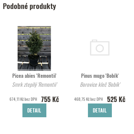
Podobné produkty
Picea abies 'Remontii'
Pinus mugo 'Bobík'
Smrk ztepilý 'Remontii'
Borovice kleč 'Bobík'
755 Kč
525 Kč
674,11 Kč bez DPH
468,75 Kč bez DPH
DETAIL
DETAIL