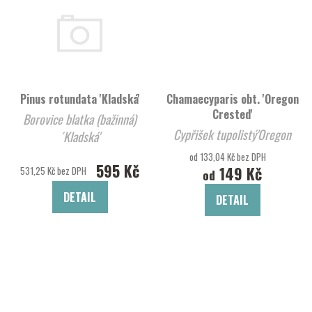
Pinus rotundata 'Kladská'
Chamaecyparis obt. 'Oregon
Crested'
Borovice blatka (bažinná)
Cypřišek tupolistý'Oregon
´Kladská'
Crested'
od 133,04 Kč bez DPH
595 Kč
149 Kč
531,25 Kč bez DPH
od
DETAIL
DETAIL