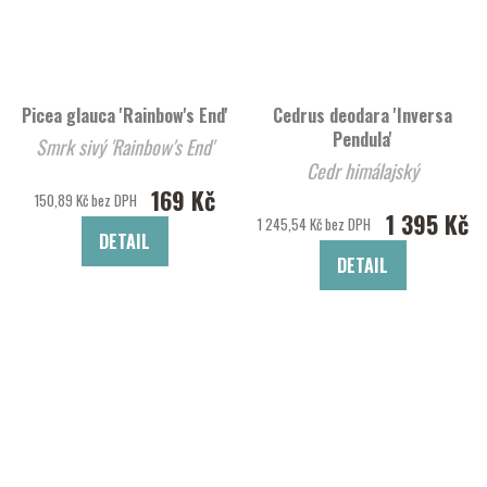
Picea glauca 'Rainbow's End'
Cedrus deodara 'Inversa
Pendula'
Smrk sivý 'Rainbow's End'
Cedr himálajský
169 Kč
150,89 Kč bez DPH
1 395 Kč
1 245,54 Kč bez DPH
DETAIL
DETAIL