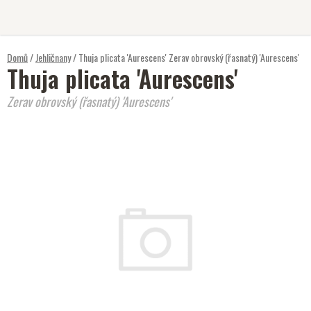
Přejít
na
obsah
Domů
/
Jehličnany
/
Thuja plicata 'Aurescens'
Zerav obrovský (řasnatý) 'Aurescens'
Thuja plicata 'Aurescens'
Zerav obrovský (řasnatý) 'Aurescens'