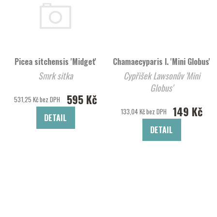
Picea sitchensis 'Midget'
Chamaecyparis l. 'Mini Globus'
Smrk sitka
Cypřišek Lawsonův 'Mini
Globus'
595 Kč
531,25 Kč bez DPH
149 Kč
133,04 Kč bez DPH
DETAIL
DETAIL