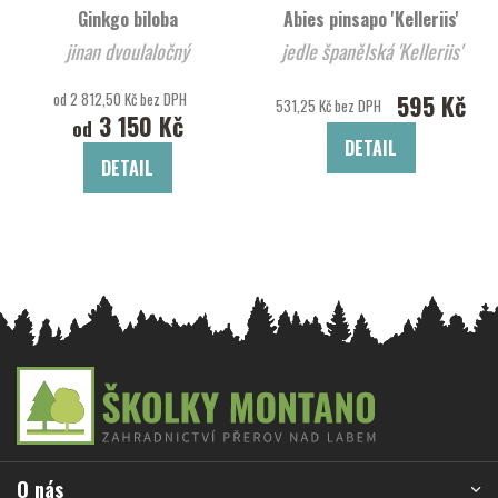
Ginkgo biloba
Abies pinsapo 'Kelleriis'
jinan dvoulaločný
jedle španělská 'Kelleriis'
od 2 812,50 Kč bez DPH
595 Kč
531,25 Kč bez DPH
3 150 Kč
od
DETAIL
DETAIL
Z
á
p
a
O nás
t