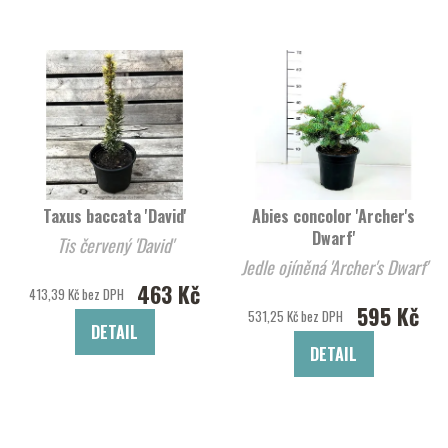
Taxus baccata 'David'
Abies concolor 'Archer's
Dwarf'
Tis červený 'David'
Jedle ojíněná 'Archer's Dwarf'
463 Kč
413,39 Kč bez DPH
595 Kč
531,25 Kč bez DPH
DETAIL
DETAIL