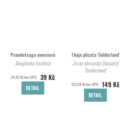
Pseudotsuga menziesii
Thuja plicata 'Gelderland'
Douglaska tisolistá
Zerav obrovský (řasnatý)
'Gelderland'
39 Kč
34,82 Kč bez DPH
149 Kč
133,04 Kč bez DPH
DETAIL
DETAIL