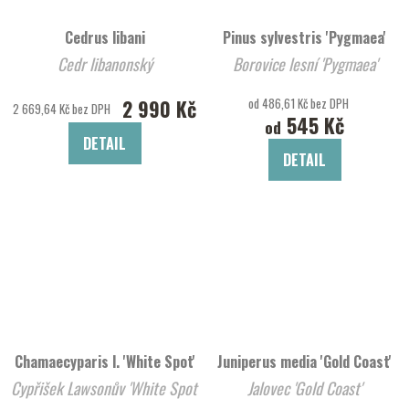
Cedrus libani
Pinus sylvestris 'Pygmaea'
Cedr libanonský
Borovice lesní 'Pygmaea'
2 990 Kč
od 486,61 Kč bez DPH
2 669,64 Kč bez DPH
545 Kč
od
DETAIL
DETAIL
Chamaecyparis l. 'White Spot'
Juniperus media 'Gold Coast'
Cypřišek Lawsonův 'White Spot'
Jalovec 'Gold Coast'