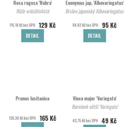
Rosa rugosa 'Rubra'
Euonymus jap. 'Albovariegatus'
Růže vrásčitolistá
Brslen japonský 'Albovariegatus'
129 Kč
95 Kč
115,18 Kč bez DPH
84,82 Kč bez DPH
DETAIL
DETAIL
Prunus lusitanica
Vinca major 'Variegata'
Barvínek větší 'Variegata'
165 Kč
136,36 Kč bez DPH
49 Kč
43,75 Kč bez DPH