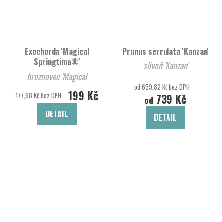
Exochorda 'Magical
Prunus serrulata 'Kanzan'
Springtime®'
slivoň 'Kanzan'
hroznovec 'Magical
od 659,82 Kč bez DPH
Springtime®'
199 Kč
177,68 Kč bez DPH
739 Kč
od
DETAIL
DETAIL