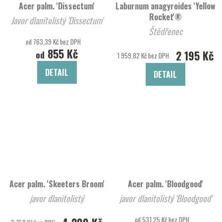
Acer palm. 'Dissectum'
Laburnum anagyroides 'Yellow
Rocket'®
Javor dlanitolistý 'Dissectum'
Štědřenec
od 763,39 Kč bez DPH
855 Kč
2 195 Kč
od
1 959,82 Kč bez DPH
DETAIL
DETAIL
Acer palm. 'Skeeters Broom'
Acer palm. 'Bloodgood'
javor dlanitolistý
javor dlanitolistý 'Bloodgood'
od 531,25 Kč bez DPH