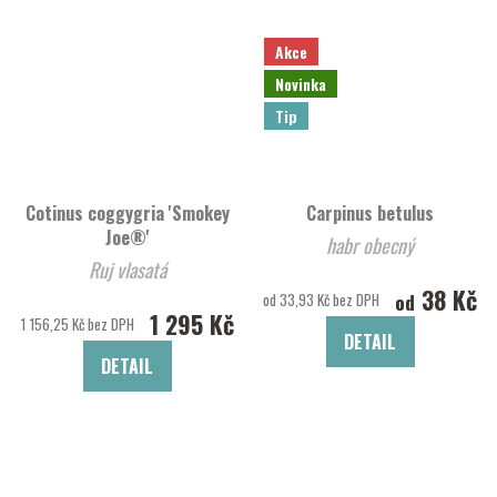
Akce
Novinka
Tip
Cotinus coggygria 'Smokey
Carpinus betulus
Joe®'
habr obecný
Ruj vlasatá
38 Kč
od
od 33,93 Kč bez DPH
1 295 Kč
1 156,25 Kč bez DPH
DETAIL
DETAIL