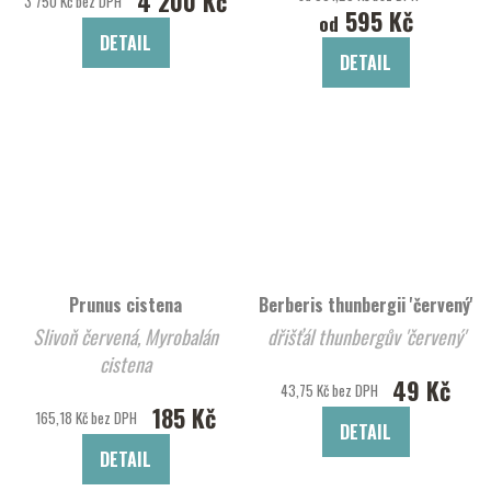
4 200 Kč
3 750 Kč bez DPH
595 Kč
od
DETAIL
DETAIL
Prunus cistena
Berberis thunbergii 'červený'
Slivoň červená, Myrobalán
dřišťál thunbergův 'červený'
cistena
49 Kč
43,75 Kč bez DPH
185 Kč
165,18 Kč bez DPH
DETAIL
DETAIL