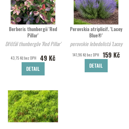
Berberis thunbergii 'Red
Perovskia atriplicif. 'Lacey
Pillar'
Blue®'
Dřišťál thunbergův 'Red Pillar'
perovskie lebedolistá 'Lacey
Blue®'
159 Kč
141,96 Kč bez DPH
49 Kč
43,75 Kč bez DPH
DETAIL
DETAIL