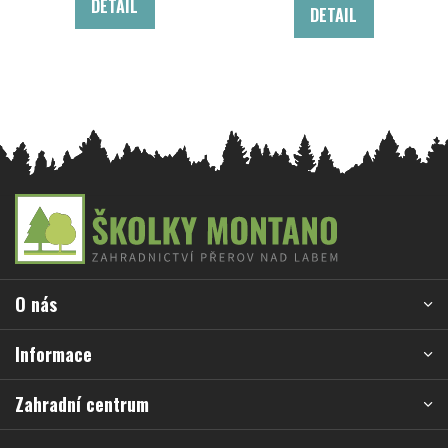
DETAIL
DETAIL
Z
á
p
a
O nás
t
í
Informace
Zahradní centrum