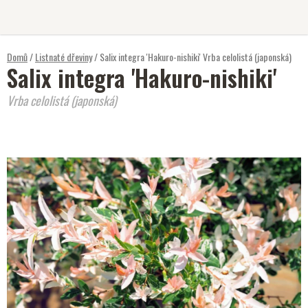
Přejít
na
obsah
Domů
/
Listnaté dřeviny
/
Salix integra 'Hakuro-nishiki'
Vrba celolistá (japonská)
Salix integra 'Hakuro-nishiki'
Vrba celolistá (japonská)