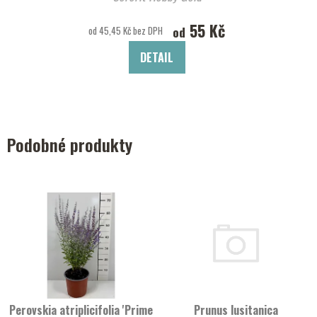
55 Kč
od
od 45,45 Kč bez DPH
DETAIL
Podobné produkty
Perovskia atriplicifolia 'Prime
Prunus lusitanica