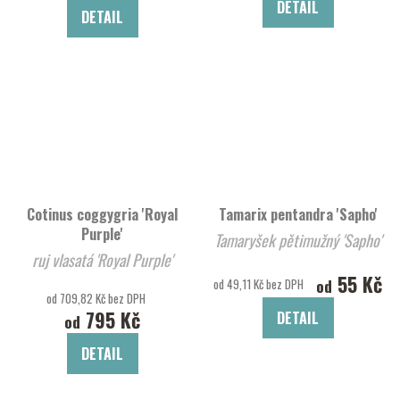
DETAIL
DETAIL
Cotinus coggygria 'Royal
Tamarix pentandra 'Sapho'
Purple'
Tamaryšek pětimužný 'Sapho'
ruj vlasatá 'Royal Purple'
55 Kč
od
od 49,11 Kč bez DPH
od 709,82 Kč bez DPH
795 Kč
DETAIL
od
DETAIL