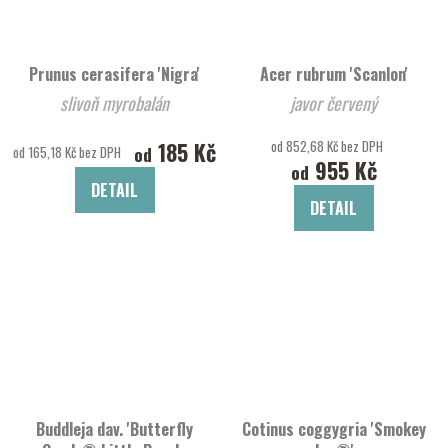
Prunus cerasifera 'Nigra'
Acer rubrum 'Scanlon'
slivoň myrobalán
javor červený
185 Kč
od 852,68 Kč bez DPH
od
od 165,18 Kč bez DPH
955 Kč
od
DETAIL
DETAIL
Buddleja dav. 'Butterfly
Cotinus coggygria 'Smokey