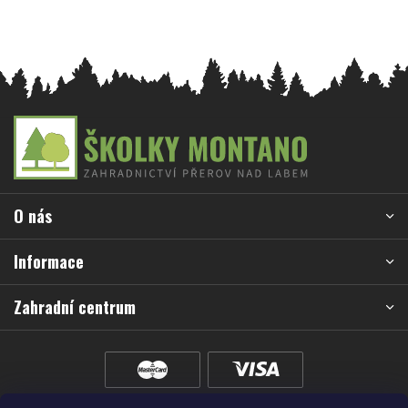
Z
á
p
a
O nás
t
í
Informace
Zahradní centrum