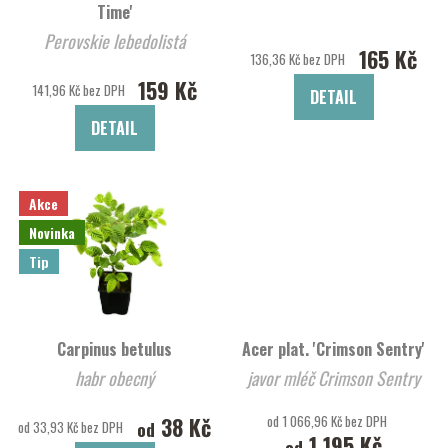
Time'
Perovskie lebedolistá
165 Kč
136,36 Kč bez DPH
159 Kč
141,96 Kč bez DPH
DETAIL
DETAIL
Akce
Novinka
Tip
Carpinus betulus
Acer plat. 'Crimson Sentry'
habr obecný
javor mléč Crimson Sentry
38 Kč
od 1 066,96 Kč bez DPH
od
od 33,93 Kč bez DPH
1 195 Kč
od