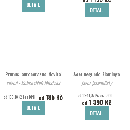
DETAIL
DETAIL
Prunus laurocerasus 'Novita'
Acer negundo 'Flamingo'
slivoň - Bobkovišeň lékařská
javor jasanolistý
185 Kč
od 1 241,07 Kč bez DPH
od
od 165,18 Kč bez DPH
1 390 Kč
od
DETAIL
DETAIL