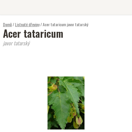
Přejít
na
obsah
Domů
/
Listnaté dřeviny
/
Acer tataricum
javor tatarský
Acer tataricum
javor tatarský