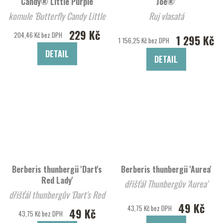
Candy® Little Purple
Joe®'
komule 'Butterfly Candy Little
Ruj vlasatá
Purp
229 Kč
204,46 Kč bez DPH
1 295 Kč
1 156,25 Kč bez DPH
DETAIL
DETAIL
Berberis thunbergii 'Dart's
Berberis thunbergii 'Aurea'
Red Lady'
dřišťál Thunbergův 'Aurea'
dřišťál thunbergův 'Dart's Red
49 Kč
Lady'
43,75 Kč bez DPH
49 Kč
43,75 Kč bez DPH