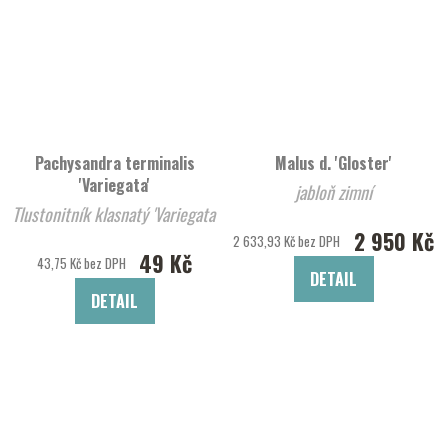
Pachysandra terminalis
Malus d. 'Gloster'
'Variegata'
jabloň zimní
Tlustonitník klasnatý 'Variegata'
2 950 Kč
2 633,93 Kč bez DPH
49 Kč
43,75 Kč bez DPH
DETAIL
DETAIL