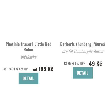
Photinia fraseri 'Little Red
Berberis thunbergii 'Aurea'
Robin'
dřišťál Thunbergův 'Aurea'
blýskavka
49 Kč
43,75 Kč bez DPH
195 Kč
od
od 174,11 Kč bez DPH
DETAIL
DETAIL