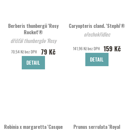
Berberis thunbergii 'Rosy
Caryopteris cland. 'Stephi'®
Rocket'®
ořechokřídlec
dřišťál thunbergův 'Rosy
159 Kč
Rocket'®
141,96 Kč bez DPH
79 Kč
70,54 Kč bez DPH
DETAIL
DETAIL
Robinia x margaretta 'Casque
Prunus serrulata 'Royal