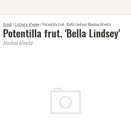
Přejít
na
obsah
Domů
/
Listnaté dřeviny
/
Potentilla frut. 'Bella Lindsey'
Mochna křovitá
Potentilla frut. 'Bella Lindsey'
Mochna křovitá