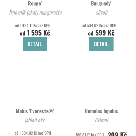
Rouge'
Burgundy'
Trnovník (akát) margaretta
slivoň
od 1 424,11 Kč bez DPH
od 534,82 Kč bez DPH
1 595 Kč
599 Kč
od
od
DETAIL
DETAIL
Malus 'Evereste®'
Humulus lupulus
jabloň okr.
CHmel
od 1 334,82 Kč bez DPH
209 Kč
186,61 Kč bez DPH