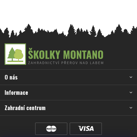
Z
á
p
a
O nás
t
í
Informace
Zahradní centrum