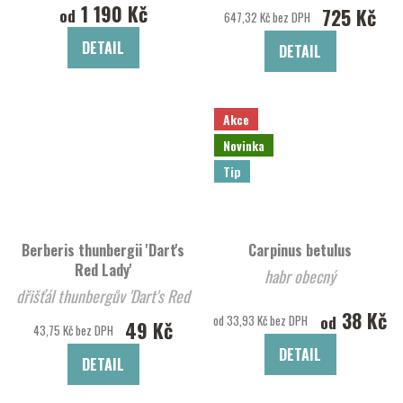
1 190 Kč
725 Kč
od
647,32 Kč bez DPH
DETAIL
DETAIL
Akce
Novinka
Tip
Berberis thunbergii 'Dart's
Carpinus betulus
Red Lady'
habr obecný
dřišťál thunbergův 'Dart's Red
38 Kč
Lady'
od
od 33,93 Kč bez DPH
49 Kč
43,75 Kč bez DPH
DETAIL
DETAIL