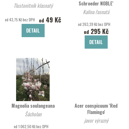
Schroeder NOBLE'
Tlustonitník klasnatý
Kalina řasnatá
49 Kč
od
od 43,75 Kč bez DPH
od 263,39 Kč bez DPH
295 Kč
DETAIL
od
DETAIL
Magnolia soulangeana
Acer conspicuum 'Red
Flamingo'
Šácholan
javor výrazný
od 1 062,50 Kč bez DPH