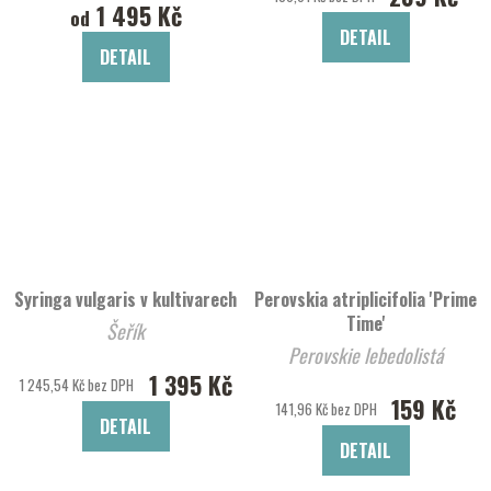
1 495 Kč
od
DETAIL
DETAIL
Syringa vulgaris v kultivarech
Perovskia atriplicifolia 'Prime
Time'
Šeřík
Perovskie lebedolistá
1 395 Kč
1 245,54 Kč bez DPH
159 Kč
141,96 Kč bez DPH
DETAIL
DETAIL