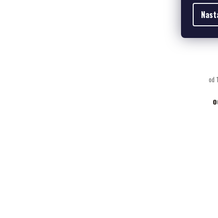
Nast
od 
o