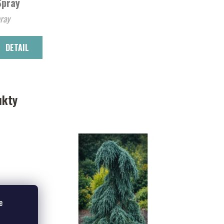
Spray
ray
DETAIL
ukty
e