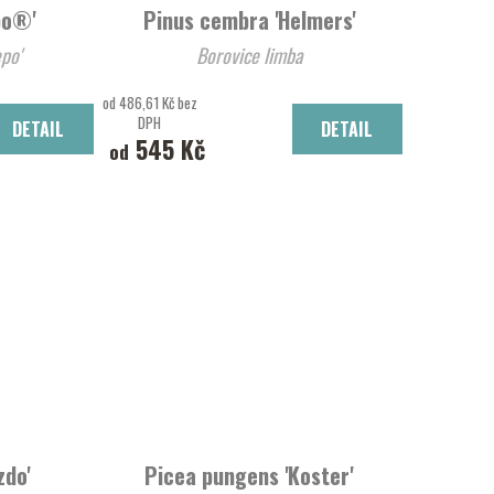
po®'
Pinus cembra 'Helmers'
po'
Borovice limba
od 486,61 Kč bez
DPH
DETAIL
DETAIL
545 Kč
od
zdo'
Picea pungens 'Koster'