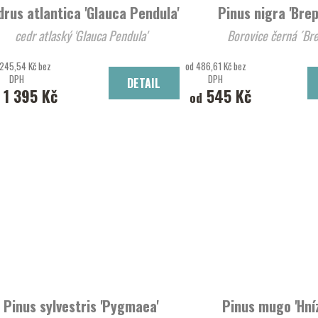
drus atlantica 'Glauca Pendula'
Pinus nigra 'Bre
cedr atlaský 'Glauca Pendula'
Borovice černá ´Bre
 245,54 Kč bez
od 486,61 Kč bez
DPH
DPH
DETAIL
1 395 Kč
545 Kč
od
Pinus sylvestris 'Pygmaea'
Pinus mugo 'Hní