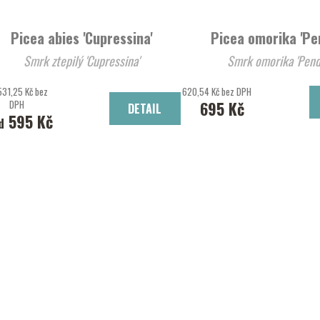
Picea abies 'Cupressina'
Picea omorika 'Pe
Smrk ztepilý 'Cupressina'
Smrk omorika 'Pend
531,25 Kč bez
620,54 Kč bez DPH
DPH
695 Kč
DETAIL
595 Kč
d