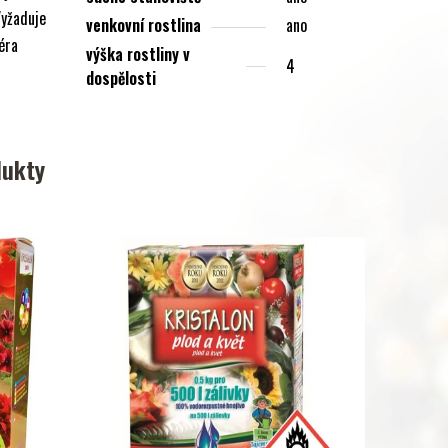
Vyžaduje
venkovní rostlina
ano
éra
výška rostliny v
4
dospělosti
dukty