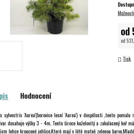
Dostup
Možnosti
od
od
531
Měrná 
Tisk
pis
Hodnocení
s sylvestris 'Aurea'(borovice lesní 'Aurea') v dospělosti ,tento pomalu 
ivar dosahuje výšky 3 - 4m. Tento široce kuželovitý a zakulacený keř m
5cm lehce kroucené jehlice.Které mají v létě matně zelenou barvu.Mladé