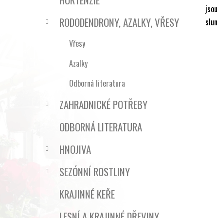
jsou
RODODENDRONY, AZALKY, VŘESY
slun
Vřesy
Azalky
Odborná literatura
ZAHRADNICKÉ POTŘEBY
ODBORNÁ LITERATURA
HNOJIVA
SEZÓNNÍ ROSTLINY
KRAJINNÉ KEŘE
LESNÍ A KRAJINNÉ DŘEVINY