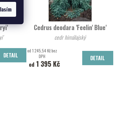
lasím
ryi'
Cedrus deodara 'Feelin' Blue'
arryi'
cedr himálajský
od 1 245,54 Kč bez
DETAIL
DPH
DETAIL
1 395 Kč
od