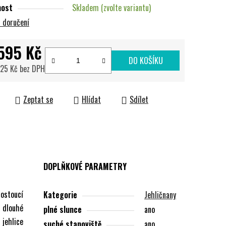
nost
Skladem (zvolte variantu)
 doručení
595 Kč
DO KOŠÍKU
,25 Kč
bez DPH
cena:
Zeptat se
Hlídat
Sdílet
DOPLŇKOVÉ PARAMETRY
rostoucí
Kategorie
Jehličnany
á dlouhé
plné slunce
ano
 jehlice
suché stanoviště
ano