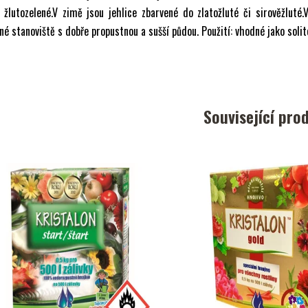
 žlutozelené.V zimě jsou jehlice zbarvené do zlatožluté či sirověžluté.
né stanoviště s dobře propustnou a sušší půdou. Použití: vhodné jako solit
Související pro