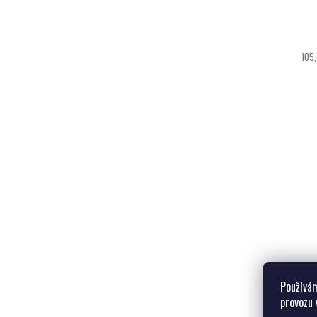
105,
Používám
provozu 