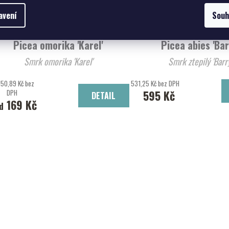
avení
Souh
Picea omorika 'Karel'
Picea abies 'Bar
Smrk omorika 'Karel'
Smrk ztepilý 'B
150,89 Kč bez
531,25 Kč bez DPH
DPH
595 Kč
DETAIL
169 Kč
d