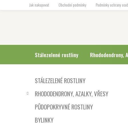
Přejít
Jak nakupovat
Obchodní podmínky
Podmínky ochrany osob
na
obsah
Stálezelené rostliny
Rhododendrony, A
P
K
Přeskočit
STÁLEZELENÉ ROSTLINY
a
o
kategorie
t
s
RHODODENDRONY, AZALKY, VŘESY
e
t
g
r
PŮDOPOKRYVNÉ ROSTLINY
o
a
r
BYLINKY
i
n
e