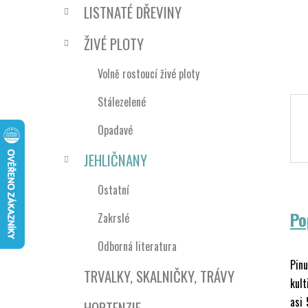
n
LISTNATÉ DŘEVINY
í
p
ŽIVÉ PLOTY
a
n
Volně rostoucí živé ploty
e
Stálezelené
l
Opadavé
JEHLIČNANY
Ostatní
Po
Zakrslé
Odborná literatura
Pinu
TRVALKY, SKALNIČKY, TRÁVY
kult
asi 
HORTENZIE