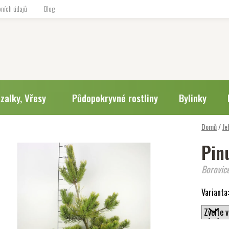
ních údajů
Blog
zalky, Vřesy
Půdopokryvné rostliny
Bylinky
Domů
/
Je
Pinu
Borovice
Varianta: