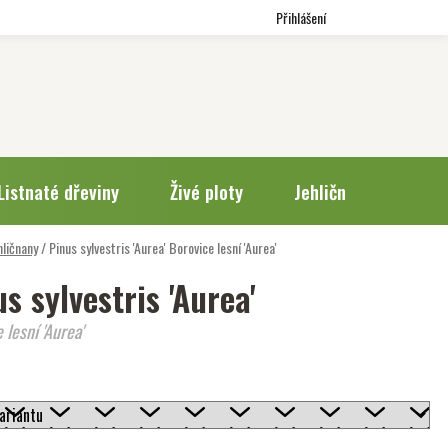
Přihlášení
Listnaté dřeviny
Živé ploty
Jehličnany
Trv
hličnany
/
Pinus sylvestris 'Aurea'
Borovice lesní 'Aurea'
s sylvestris 'Aurea'
 lesní 'Aurea'