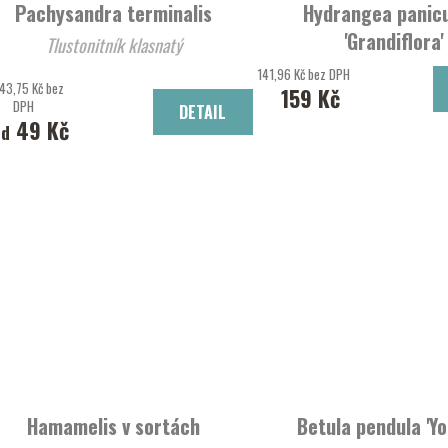
Pachysandra terminalis
Hydrangea panic
'Grandiflora'
Tlustonitník klasnatý
Hortenzie lat
141,96 Kč bez DPH
43,75 Kč bez
159 Kč
DPH
DETAIL
49 Kč
od
Hamamelis v sortách
Betula pendula 'Yo