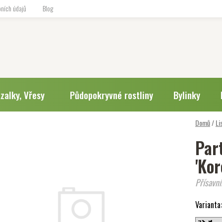
ních údajů
Blog
zalky, Vřesy
Půdopokryvné rostliny
Bylinky
Domů
/
Li
Par
'Kor
Přísavní
Varianta: