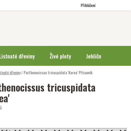
Přihlášení
Listnaté dřeviny
Živé ploty
Jehličnany
Trv
stnaté dřeviny
/
Parthenocissus tricuspidata 'Korea'
Přísavník
thenocissus tricuspidata
ea'
k