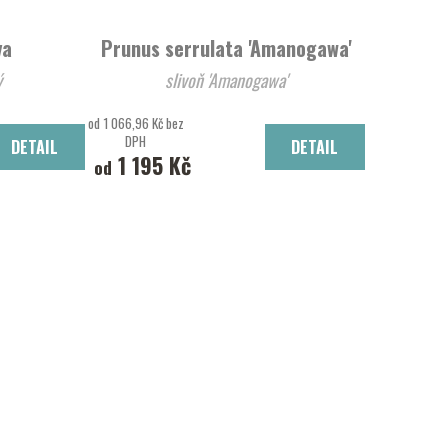
va
Prunus serrulata 'Amanogawa'
ý
slivoň 'Amanogawa'
od 1 066,96 Kč bez
DPH
DETAIL
DETAIL
1 195 Kč
od