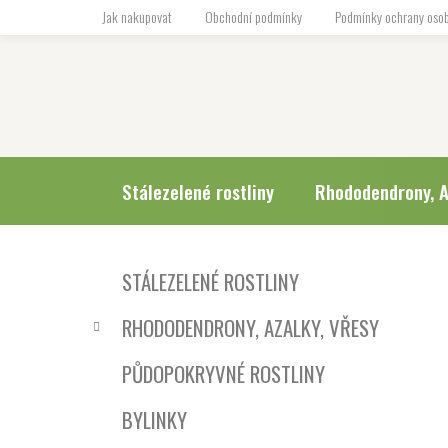
Přejít
Jak nakupovat
Obchodní podmínky
Podmínky ochrany osob
na
obsah
Stálezelené rostliny
Rhododendrony, A
P
K
Přeskočit
STÁLEZELENÉ ROSTLINY
a
o
kategorie
t
s
RHODODENDRONY, AZALKY, VŘESY
e
t
g
r
PŮDOPOKRYVNÉ ROSTLINY
o
a
r
BYLINKY
i
n
e