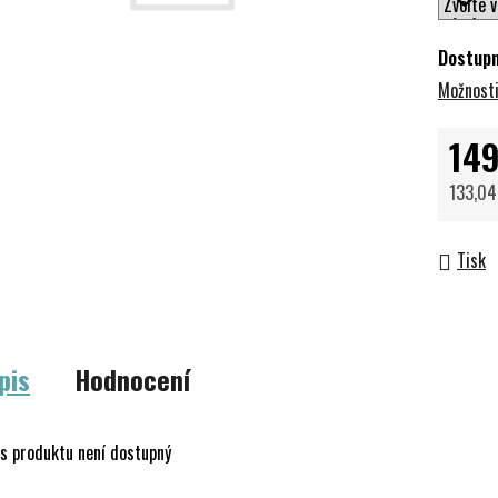
Dostup
Možnosti
149
133,04
Měrná 
Tisk
pis
Hodnocení
s produktu není dostupný