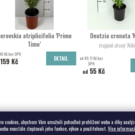
erovskia atriplicifolia 'Prime
Deutzia crenata 'N
Time'
trojpuk drsný 
Perovskie lebedolistá
96 Kč bez DPH
DETAIL
od 49,11 Kč bez
159 Kč
DPH
55 Kč
od
e cookies, abychom Vám umožnili pohodlné prohlížení webu a díky analýz
webu neustále zlepšovali jeho funkce, výkon a použitelnost.
Více informací