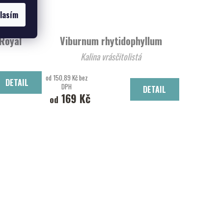
lasím
'Royal
Viburnum rhytidophyllum
Kalina vrásčitolistá
od 150,89 Kč bez
DETAIL
DPH
DETAIL
169 Kč
od