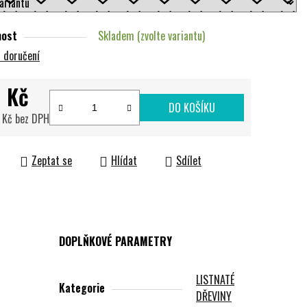
nost
Skladem (zvolte variantu)
 doručení
 Kč
DO KOŠÍKU
 Kč bez DPH
cena:
Zeptat se
Hlídat
Sdílet
DOPLŇKOVÉ PARAMETRY
LISTNATÉ
Kategorie
DŘEVINY