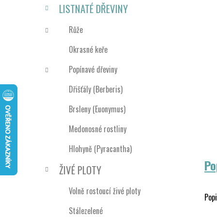
n
LISTNATÉ DŘEVINY
í
p
Růže
a
Okrasné keře
n
e
Popínavé dřeviny
l
Dřišťály (Berberis)
Brsleny (Euonymus)
Medonosné rostliny
Hlohyně (Pyracantha)
Po
ŽIVÉ PLOTY
Volně rostoucí živé ploty
Popi
Stálezelené