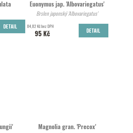
ulata
Euonymus jap. 'Albovariegatus'
Brslen japonský 'Albovariegatus'
natá 'Grandiflora'
DETAIL
84,82 Kč bez DPH
DETAIL
95 Kč
ungii'
Magnolia gran. 'Precox'