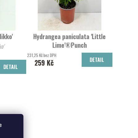
ikko'
Hydrangea paniculata 'Little
Lime'®Punch
'Nikko'
Hortentie latnatá
231,25 Kč bez DPH
DETAIL
259 Kč
DETAIL
e