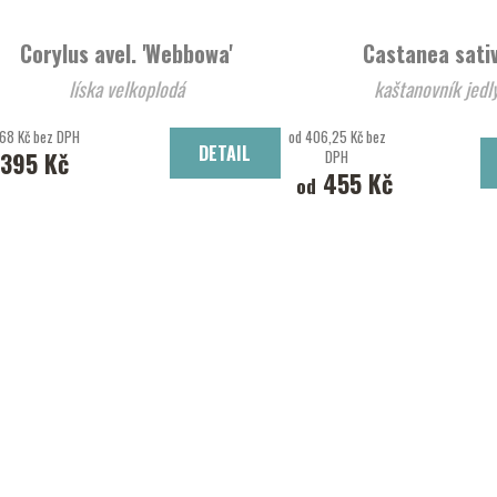
Corylus avel. 'Webbowa'
Castanea sati
líska velkoplodá
kaštanovník jedl
68 Kč bez DPH
od 406,25 Kč bez
DETAIL
395 Kč
DPH
455 Kč
od