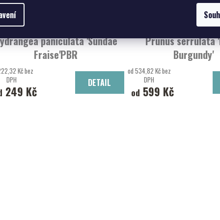
avení
Souh
ydrangea paniculata 'Sundae
Prunus serrulata 
Fraise'PBR
Burgundy'
Hortenzie latnatá 'Sundae Fraise'
slivoň
222,32 Kč bez
od 534,82 Kč bez
DPH
DPH
DETAIL
249 Kč
599 Kč
d
od