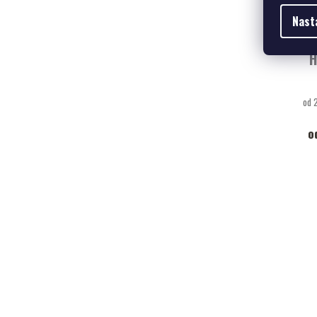
Nast
H
od 
o