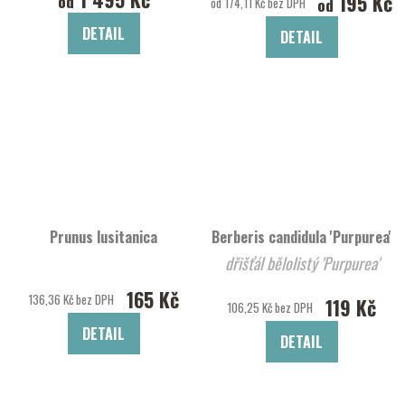
195 Kč
od
od
od 174,11 Kč bez DPH
DETAIL
DETAIL
Prunus lusitanica
Berberis candidula 'Purpurea'
dřišťál bělolistý 'Purpurea'
165 Kč
136,36 Kč bez DPH
119 Kč
106,25 Kč bez DPH
DETAIL
DETAIL