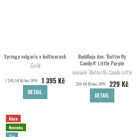
Syringa vulgaris v kultivarech
Buddleja dav. 'Butterfly
Candy® Little Purple
Šeřík
komule 'Butterfly Candy Little
1 395 Kč
Purp
1 245,54 Kč bez DPH
229 Kč
204,46 Kč bez DPH
DETAIL
DETAIL
Akce
Novinka
Tip