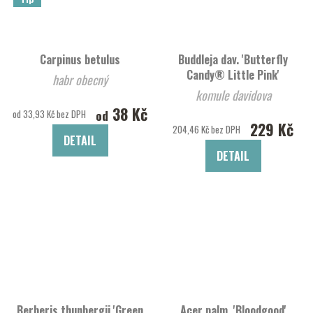
Carpinus betulus
Buddleja dav. 'Butterfly
Candy® Little Pink'
habr obecný
komule davidova
38 Kč
od
od 33,93 Kč bez DPH
229 Kč
204,46 Kč bez DPH
DETAIL
DETAIL
Berberis thunbergii 'Green
Acer palm. 'Bloodgood'