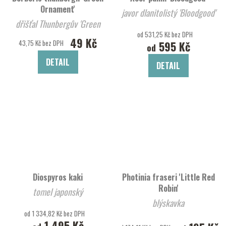
Ornament'
javor dlanitolistý 'Bloodgood'
dřišťal Thunbergův 'Green
od 531,25 Kč bez DPH
Ornament'
49 Kč
43,75 Kč bez DPH
595 Kč
od
DETAIL
DETAIL
Diospyros kaki
Photinia fraseri 'Little Red
Robin'
tomel japonský
blýskavka
od 1 334,82 Kč bez DPH
1 495 Kč