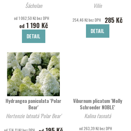
Šácholan
Vilín
od 1 062,50 Kč bez DPH
285 Kč
254,46 Kč bez DPH
1 190 Kč
od
DETAIL
DETAIL
Hydrangea paniculata 'Polar
Viburnum plicatum 'Molly
Bear'
Schroeder NOBLE'
Hortenzie latnatá 'Polar Bear'
Kalina řasnatá
195 Kč
od 263,39 Kč bez DPH
od
od 174,11 Kč bez DPH