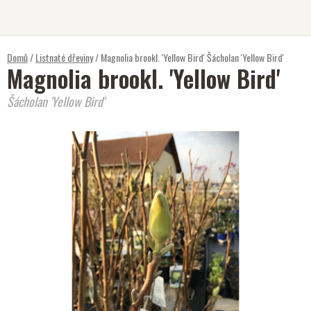
Přejít
na
obsah
Domů
/
Listnaté dřeviny
/
Magnolia brookl. 'Yellow Bird'
Šácholan 'Yellow Bird'
Magnolia brookl. 'Yellow Bird'
Šácholan 'Yellow Bird'