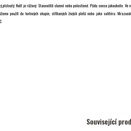
ý,plstnatý. Květ je růžový. Stanoviště slunné nebo polostinné. Půdu snese jakoukoliv. Ve
ůžeme použít do keřových skupin, stříhaných živých plotů nebo jako solitéru. Mrazuod
C
Související pro