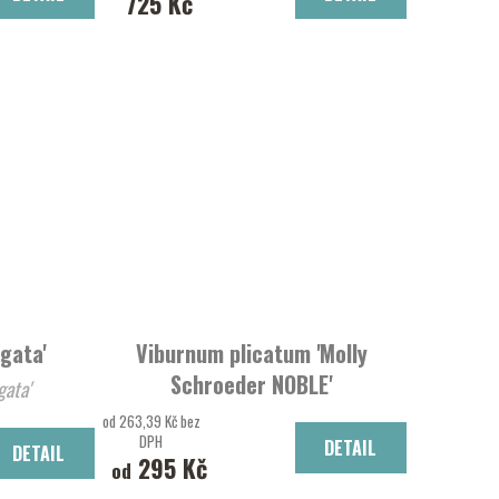
725 Kč
gata'
Viburnum plicatum 'Molly
Schroeder NOBLE'
gata'
Kalina řasnatá
od 263,39 Kč bez
DPH
DETAIL
DETAIL
295 Kč
od