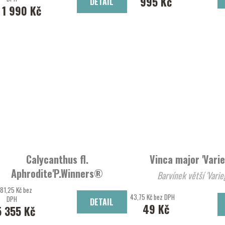
995 Kč
DETAIL
1 990 Kč
Calycanthus fl.
Vinca major 'Varie
Aphrodite'P.Winners®
Barvínek větší 'Varie
sazaník
81,25 Kč bez
43,75 Kč bez DPH
DPH
DETAIL
49 Kč
5 355 Kč