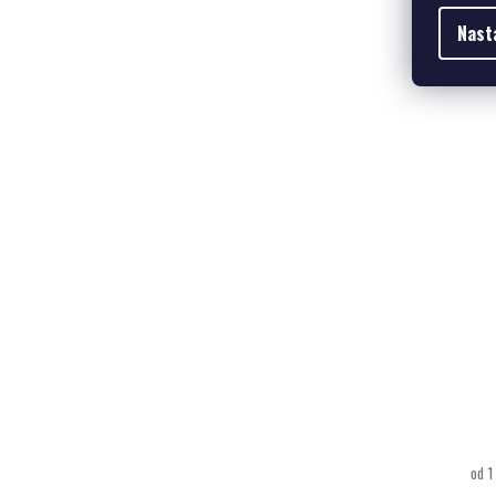
Nast
49,
od 1