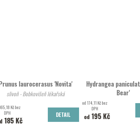
Prunus laurocerasus 'Novita'
Hydrangea paniculat
Bear'
slivoň - Bobkovišeň lékařská
Hortenzie latnatá 'Pola
od 174,11 Kč bez
165,18 Kč bez
DPH
DPH
DETAIL
195 Kč
od
185 Kč
d