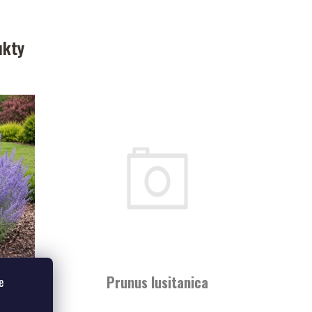
ukty
. 'Lacey
Prunus lusitanica
e