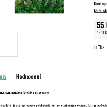
Dostup
Možnosti
55 
49,11 
Měrná 
Tisk
pis
Hodnocení
aea sanssouciana
Távolník sanssouciský
o opadavý, široce vystoupavě polokulovitý keř se vzpřímenými větvemi. List je podlouhl