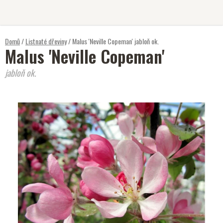
Přejít
na
obsah
Domů
/
Listnaté dřeviny
/
Malus 'Neville Copeman'
jabloň ok.
Malus 'Neville Copeman'
jabloň ok.