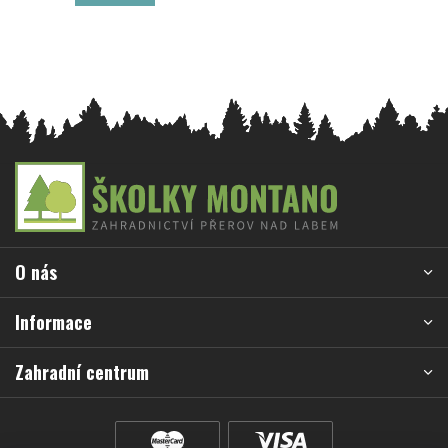
Z
á
p
a
O nás
t
í
Informace
Zahradní centrum