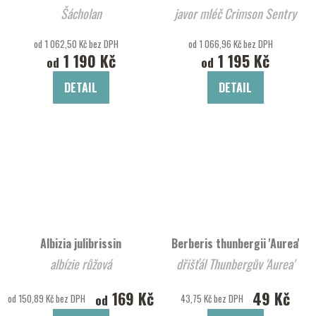
Šácholan
javor mléč Crimson Sentry
od 1 062,50 Kč bez DPH
od 1 066,96 Kč bez DPH
1 190 Kč
1 195 Kč
od
od
DETAIL
DETAIL
Albizia julibrissin
Berberis thunbergii 'Aurea'
albízie růžová
dřišťál Thunbergův 'Aurea'
169 Kč
49 Kč
od
od 150,89 Kč bez DPH
43,75 Kč bez DPH