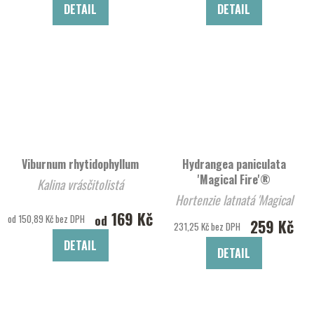
DETAIL
DETAIL
Viburnum rhytidophyllum
Hydrangea paniculata
'Magical Fire'®
Kalina vrásčitolistá
Hortenzie latnatá 'Magical
169 Kč
Fire'®
od
od 150,89 Kč bez DPH
259 Kč
231,25 Kč bez DPH
DETAIL
DETAIL