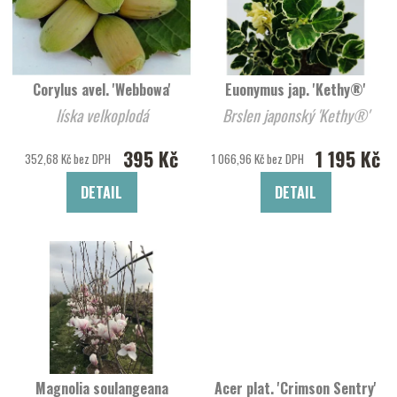
Corylus avel. 'Webbowa'
Euonymus jap. 'Kethy®'
líska velkoplodá
Brslen japonský 'Kethy®'
395 Kč
1 195 Kč
352,68 Kč bez DPH
1 066,96 Kč bez DPH
DETAIL
DETAIL
Magnolia soulangeana
Acer plat. 'Crimson Sentry'