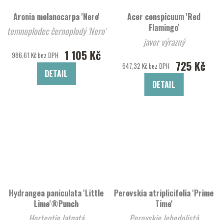
Aronia melanocarpa 'Nero'
Acer conspicuum 'Red
Flamingo'
temnoplodec černoplodý 'Nero'
javor výrazný
1 105 Kč
986,61 Kč bez DPH
725 Kč
647,32 Kč bez DPH
DETAIL
DETAIL
Hydrangea paniculata 'Little
Perovskia atriplicifolia 'Prime
Lime'®Punch
Time'
Hortentie latnatá
Perovskie lebedolistá