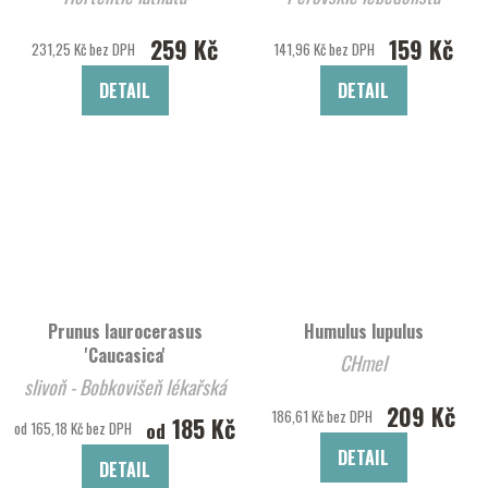
259 Kč
159 Kč
231,25 Kč bez DPH
141,96 Kč bez DPH
DETAIL
DETAIL
Prunus laurocerasus
Humulus lupulus
'Caucasica'
CHmel
slivoň - Bobkovišeň lékařská
209 Kč
'Caucasica'
186,61 Kč bez DPH
185 Kč
od
od 165,18 Kč bez DPH
DETAIL
DETAIL