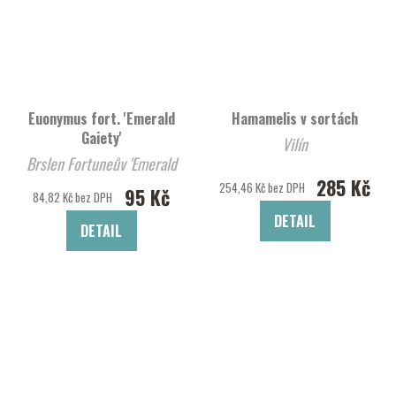
Euonymus fort. 'Emerald
Hamamelis v sortách
Gaiety'
Vilín
Brslen Fortuneův 'Emerald
285 Kč
Gaiety'
254,46 Kč bez DPH
95 Kč
84,82 Kč bez DPH
DETAIL
DETAIL