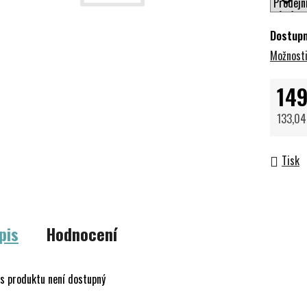
Dostup
Možnosti
149
133,04
Měrná 
Tisk
pis
Hodnocení
s produktu není dostupný