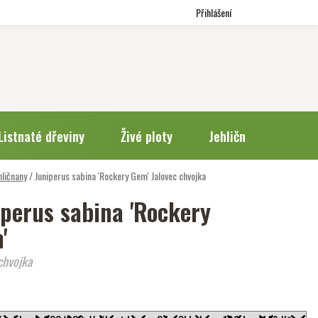
Přihlášení
Listnaté dřeviny
Živé ploty
Jehličnany
Trv
hličnany
/
Juniperus sabina 'Rockery Gem'
Jalovec chvojka
iperus sabina 'Rockery
'
chvojka