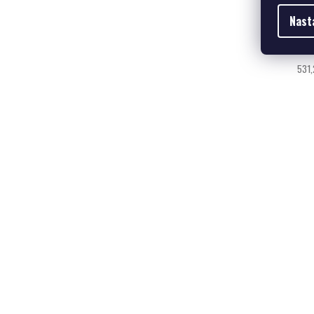
Nast
531,