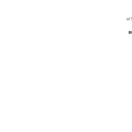
od 
o