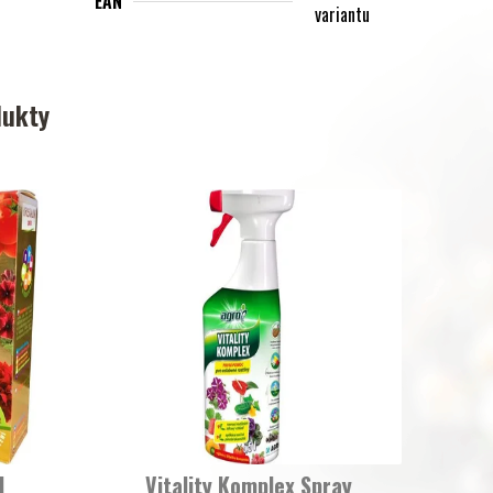
EAN
variantu
dukty
d
Vitality Komplex Spray