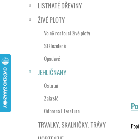
n
LISTNATÉ DŘEVINY
í
p
ŽIVÉ PLOTY
a
n
Volně rostoucí živé ploty
e
Stálezelené
l
Opadavé
JEHLIČNANY
Ostatní
Zakrslé
Po
Odborná literatura
TRVALKY, SKALNIČKY, TRÁVY
Popi
HORTENZIE