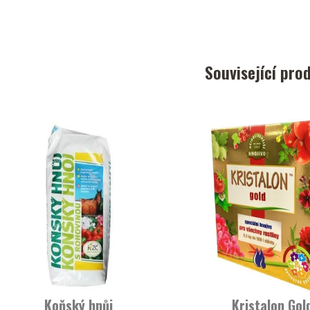
Související pro
Koňský hnůj
Kristalon Gol