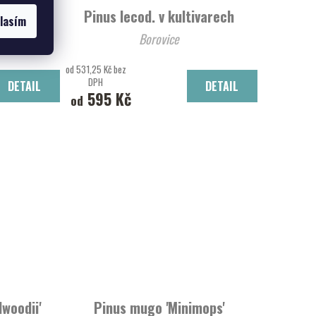
Pinus lecod. v kultivarech
lasím
Borovice
od 531,25 Kč bez
DPH
DETAIL
DETAIL
595 Kč
od
lwoodii'
Pinus mugo 'Minimops'