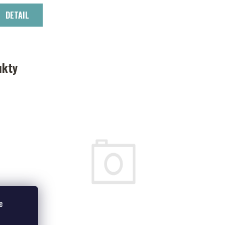
DETAIL
ukty
e