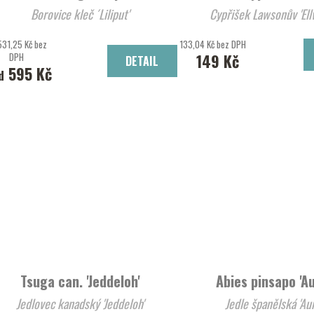
Borovice kleč ´Liliput'
Cypřišek 
531,25 Kč bez
133,04 Kč bez DPH
DPH
149 Kč
DETAIL
595 Kč
d
Tsuga can. 'Jeddeloh'
Abies pinsapo 'Au
Jedlovec kanadský 'Jeddeloh'
Jedle španěl