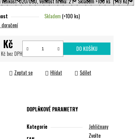
nost
Skladem
(>100 ks)
 doručení
 Kč
DO KOŠÍKU
 Kč bez DPH
cena:
Zeptat se
Hlídat
Sdílet
DOPLŇKOVÉ PARAMETRY
Kategorie
Jehličnany
Zvolte