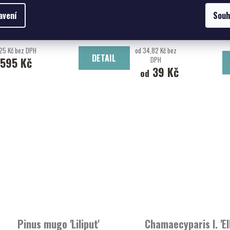
Picea abies 'Barryi'
Abies alba
avení
Souh
Smrk ztepilý 'Barryi'
jedle bělokorá
25 Kč bez DPH
od 34,82 Kč bez
DETAIL
595 Kč
DPH
39 Kč
od
Pinus mugo 'Liliput'
Chamaecyparis l. 'El