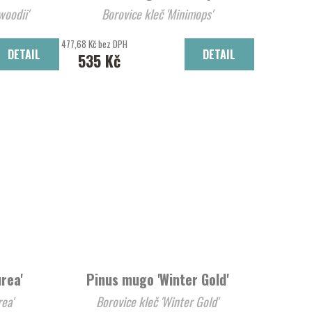
Lawsonův 'Ellwoodii'
Borovice kleč 'Minimops'
477,68 Kč bez DPH
DETAIL
DETAIL
535 Kč
rea'
Pinus mugo 'Winter Gold'
ská 'Aurea'
Borovice kleč 'Winter Gold'