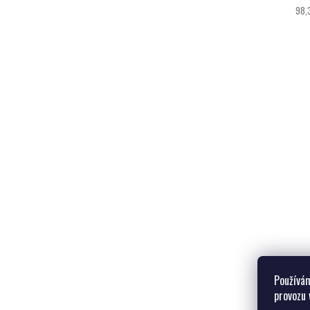
98,
Používám
provozu 