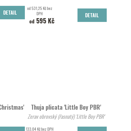
od 531,25 Kč bez
DETAIL
DPH
DETAIL
595 Kč
od
Christmas'
Thuja plicata 'Little Boy PBR'
Zerav obrovský (řasnatý) 'Little Boy PBR'
133,04 Kč bez DPH