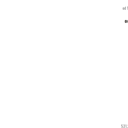
od 
o
531,