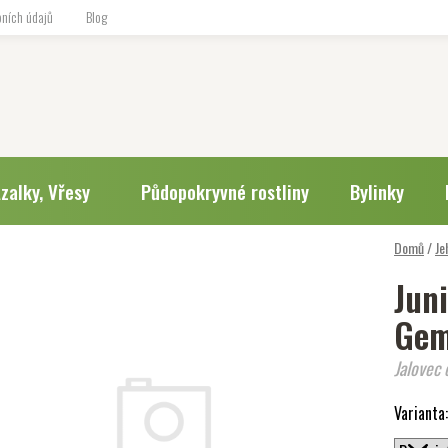
ních údajů
Blog
zalky, Vřesy
Půdopokryvné rostliny
Bylinky
Domů
/
Je
Jun
Gem
Jalovec 
Varianta: