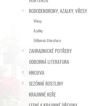
RODODENDRONY, AZALKY, VŘESY
Vřesy
Azalky
Odborná literatura
ZAHRADNICKÉ POTŘEBY
ODBORNÁ LITERATURA
HNOJIVA
SEZÓNNÍ ROSTLINY
KRAJINNÉ KEŘE
LESNÍ A KRAJINNÉ DŘEVINY