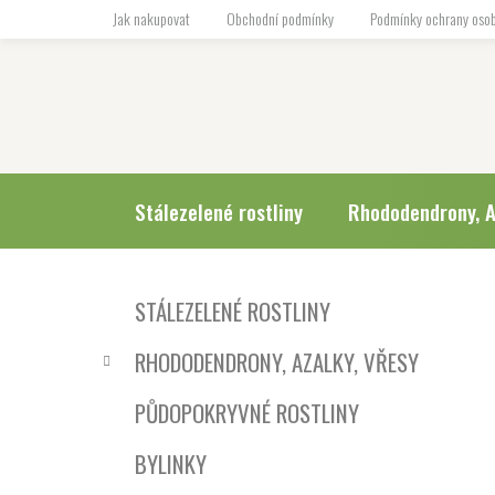
Přejít
Jak nakupovat
Obchodní podmínky
Podmínky ochrany osob
na
obsah
Stálezelené rostliny
Rhododendrony, A
P
K
Přeskočit
STÁLEZELENÉ ROSTLINY
a
o
kategorie
t
s
RHODODENDRONY, AZALKY, VŘESY
e
t
g
r
PŮDOPOKRYVNÉ ROSTLINY
o
a
r
BYLINKY
i
n
e