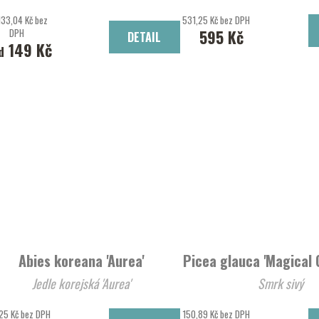
133,04 Kč bez
531,25 Kč bez DPH
DPH
595 Kč
DETAIL
149 Kč
d
Abies koreana 'Aurea'
Picea glauca 'Magical 
Jedle korejská 'Aurea'
Smrk sivý
25 Kč bez DPH
150,89 Kč bez DPH