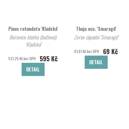
Pinus rotundata 'Kladská'
Thuja occ. 'Smaragd'
Borovice blatka (bažinná)
Zerav západní 'Smaragd'
´Kladská'
69 Kč
61,61 Kč bez DPH
595 Kč
531,25 Kč bez DPH
DETAIL
DETAIL