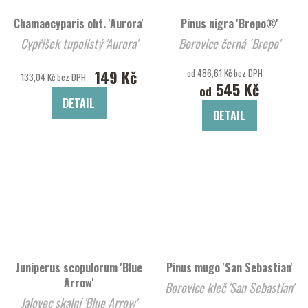
Chamaecyparis obt. 'Aurora'
Pinus nigra 'Brepo®'
Cypřišek tupolistý 'Aurora'
Borovice černá ´Brepo'
149 Kč
od 486,61 Kč bez DPH
133,04 Kč bez DPH
545 Kč
od
DETAIL
DETAIL
Juniperus scopulorum 'Blue
Pinus mugo 'San Sebastian'
Arrow'
Borovice kleč 'San Sebastian'
Jalovec skalní 'Blue Arrow'