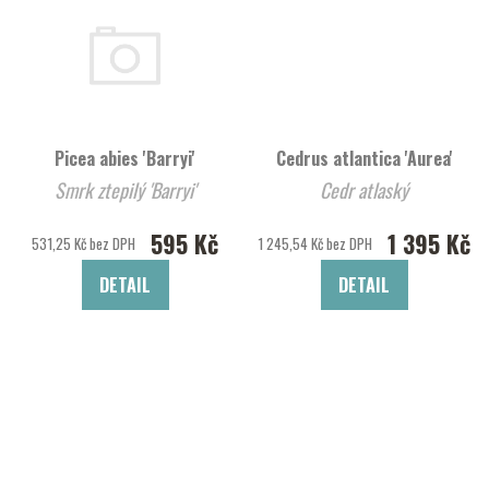
Picea abies 'Barryi'
Cedrus atlantica 'Aurea'
Smrk ztepilý 'Barryi'
Cedr atlaský
595 Kč
1 395 Kč
531,25 Kč bez DPH
1 245,54 Kč bez DPH
DETAIL
DETAIL