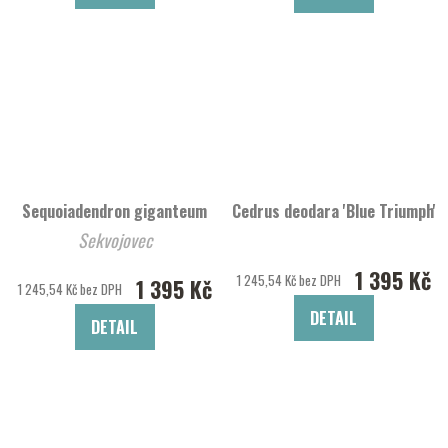
Sequoiadendron giganteum
Cedrus deodara 'Blue Triumph'
Sekvojovec
1 395 Kč
1 245,54 Kč bez DPH
1 395 Kč
1 245,54 Kč bez DPH
DETAIL
DETAIL