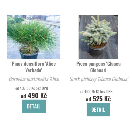
Pinus densiflora 'Alice
Picea pungens 'Glauca
Verkade'
Globosa'
Borovice hustokvětá 'Alice
Smrk pichlavý 'Glauca Globosa'
Verkade'
od 437,50 Kč bez DPH
od 468,75 Kč bez DPH
490 Kč
od
525 Kč
od
DETAIL
DETAIL