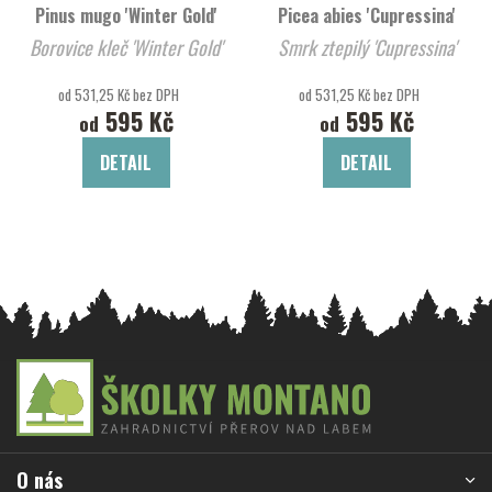
Pinus mugo 'Winter Gold'
Picea abies 'Cupressina'
Borovice kleč 'Winter Gold'
Smrk ztepilý 'Cupressina'
od 531,25 Kč bez DPH
od 531,25 Kč bez DPH
595 Kč
595 Kč
od
od
DETAIL
DETAIL
Z
á
p
a
O nás
t