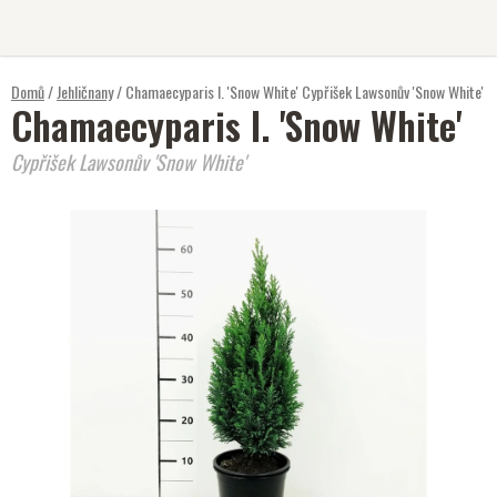
Přejít
na
obsah
Domů
/
Jehličnany
/
Chamaecyparis l. 'Snow White'
Cypřišek Lawsonův 'Snow White'
Chamaecyparis l. 'Snow White'
Cypřišek Lawsonův 'Snow White'