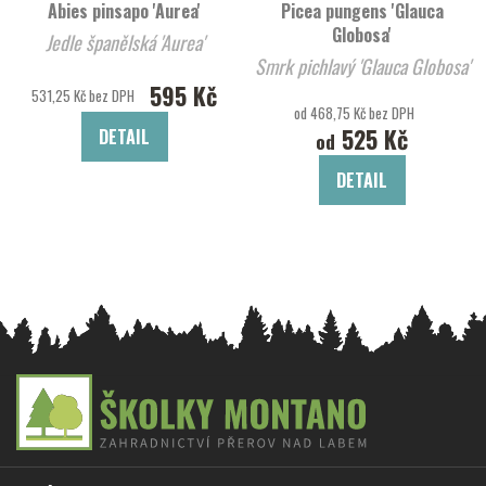
Abies pinsapo 'Aurea'
Picea pungens 'Glauca
Globosa'
Jedle španělská 'Aurea'
Smrk pichlavý 'Glauca Globosa'
595 Kč
531,25 Kč bez DPH
od 468,75 Kč bez DPH
525 Kč
DETAIL
od
DETAIL
Z
á
p
a