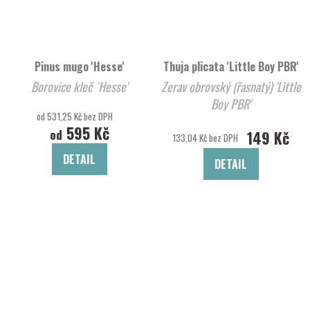
Pinus mugo 'Hesse'
Thuja plicata 'Little Boy PBR'
Borovice kleč ´Hesse'
Zerav obrovský (řasnatý) 'Little
Boy PBR'
od 531,25 Kč bez DPH
595 Kč
od
149 Kč
133,04 Kč bez DPH
DETAIL
DETAIL