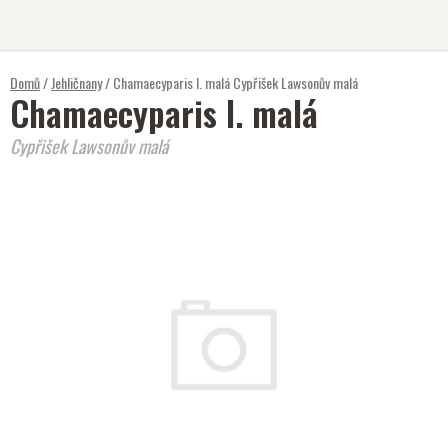
Přejít
na
obsah
Domů
/
Jehličnany
/
Chamaecyparis l. malá
Cypřišek Lawsonův malá
Chamaecyparis l. malá
Cypřišek Lawsonův malá