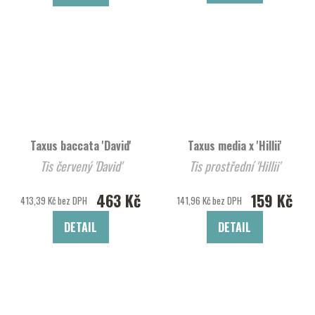
Taxus baccata 'David'
Taxus media x 'Hillii'
Tis červený 'David'
Tis prostřední 'Hillii'
463 Kč
159 Kč
413,39 Kč bez DPH
141,96 Kč bez DPH
DETAIL
DETAIL