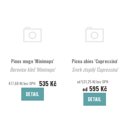
Pinus mugo 'Minimops'
Picea abies 'Cupressina'
Borovice kleč 'Minimops'
Smrk ztepilý 'Cupressina'
535 Kč
od 531,25 Kč bez DPH
477,68 Kč bez DPH
595 Kč
od
DETAIL
DETAIL