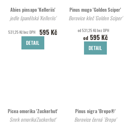
Abies pinsapo 'Kelleriis'
Pinus mugo 'Golden Sciper'
jedle španělská 'Kelleriis'
Borovice kleč 'Golden Sciper'
595 Kč
od 531,25 Kč bez DPH
531,25 Kč bez DPH
595 Kč
od
DETAIL
DETAIL
Picea omorika 'Zuckerhut'
Pinus nigra 'Brepo®'
Smrk omorika'Zuckerhut'
Borovice černá ´Brepo'