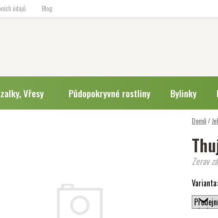
ních údajů
Blog
zalky, Vřesy
Půdopokryvné rostliny
Bylinky
Domů
/
Je
Thuj
Zerav zá
Varianta: