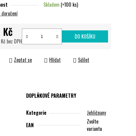
nost
Skladem
(>100 ks)
 doručení
 Kč
DO KOŠÍKU
 Kč bez DPH
cena:
Zeptat se
Hlídat
Sdílet
DOPLŇKOVÉ PARAMETRY
Kategorie
Jehličnany
Zvolte
EAN
variantu