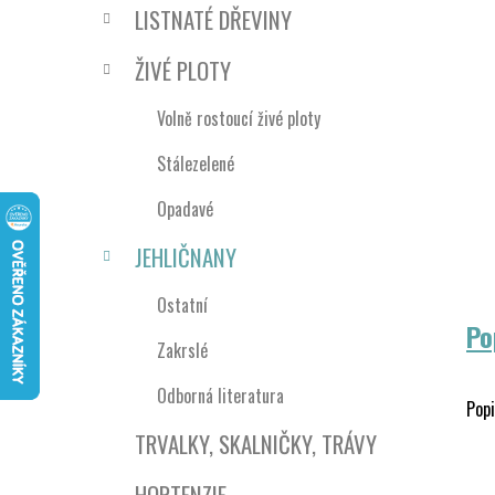
n
LISTNATÉ DŘEVINY
í
p
ŽIVÉ PLOTY
a
n
Volně rostoucí živé ploty
e
Stálezelené
l
Opadavé
JEHLIČNANY
Ostatní
Po
Zakrslé
Odborná literatura
Popi
TRVALKY, SKALNIČKY, TRÁVY
HORTENZIE