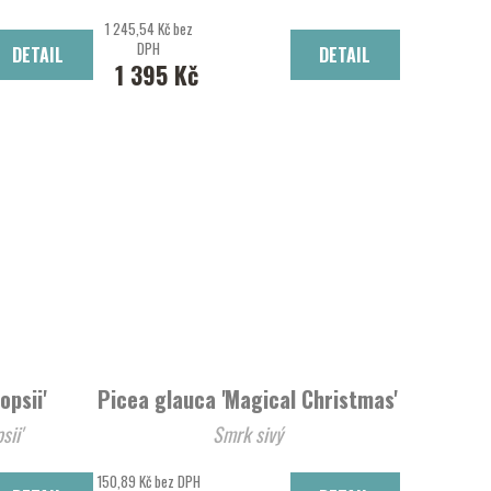
1 245,54 Kč bez
DPH
DETAIL
DETAIL
1 395 Kč
opsii'
Picea glauca 'Magical Christmas'
sii'
Smrk sivý
150,89 Kč bez DPH