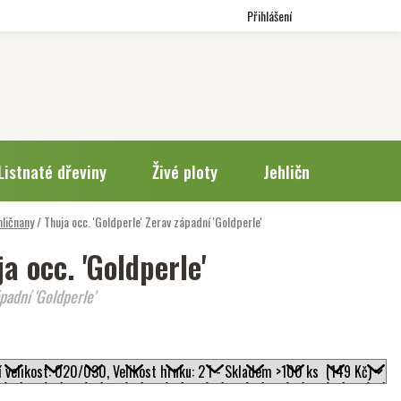
Přihlášení
Listnaté dřeviny
Živé ploty
Jehličnany
Trv
hličnany
/
Thuja occ. 'Goldperle'
Zerav západní 'Goldperle'
a occ. 'Goldperle'
padní 'Goldperle'