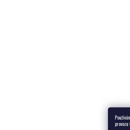
Používám
provozu 