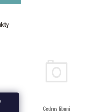
ukty
e
loh'
Cedrus libani