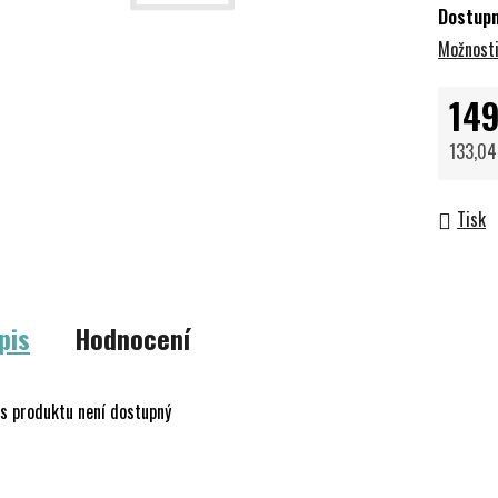
Dostup
Možnosti
149
133,04
Měrná 
Tisk
pis
Hodnocení
s produktu není dostupný