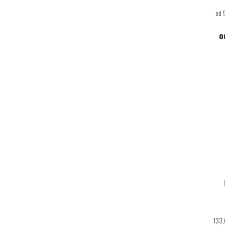
od 
o
133,