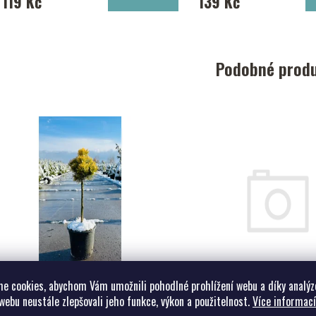
119 Kč
139 Kč
Podobné prod
e cookies, abychom Vám umožnili pohodlné prohlížení webu a díky analýz
webu neustále zlepšovali jeho funkce, výkon a použitelnost.
Více informací
Pinus mugo 'Winter Gold'
Tsuga can. 'Jedde