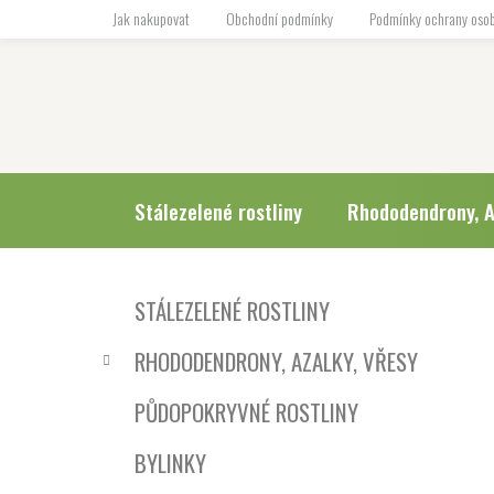
Přejít
Jak nakupovat
Obchodní podmínky
Podmínky ochrany osob
na
obsah
Stálezelené rostliny
Rhododendrony, A
P
K
Přeskočit
STÁLEZELENÉ ROSTLINY
a
o
kategorie
t
s
RHODODENDRONY, AZALKY, VŘESY
e
t
g
r
PŮDOPOKRYVNÉ ROSTLINY
o
a
r
BYLINKY
i
n
e