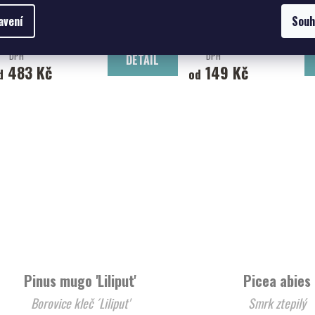
Borovice kleč 'Winter Gold'
Jedlovec kanadský 'Jed
avení
Souh
431,25 Kč bez
od 133,04 Kč bez
DPH
DPH
DETAIL
483 Kč
149 Kč
d
od
Pinus mugo 'Liliput'
Picea abies
Borovice kleč ´Liliput'
Smrk ztepilý