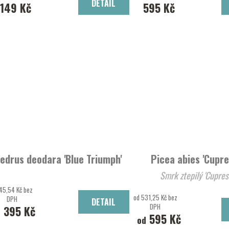
DETAIL
149 Kč
595 Kč
edrus deodara 'Blue Triumph'
Picea abies 'Cupre
Smrk ztepilý 'Cu
45,54 Kč bez
od 531,25 Kč bez
DPH
DETAIL
DPH
1 395 Kč
595 Kč
od