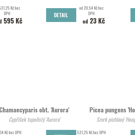
531,25 Kč bez
od 20,54 Kč bez
DPH
DPH
DETAIL
595 Kč
23 Kč
d
od
Chamaecyparis obt. 'Aurora'
Picea pungens 'Ho
Cypřišek tupolistý 'Aurora'
Smrk pichlavý 'Hoop
04 Kč bez DPH
531,25 Kč bez DPH