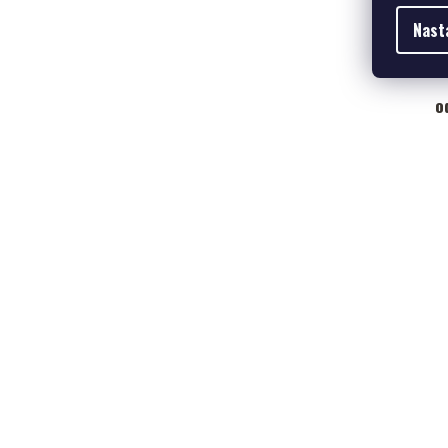
Nast
od 
o