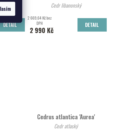
deloh'
Cedr libanonský
lasím
2 669,64 Kč bez
DPH
DETAIL
DETAIL
2 990 Kč
Cedrus atlantica 'Aurea'
Cedr atlaský