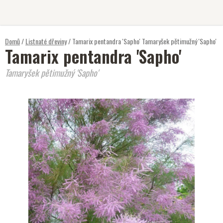
Přejít
na
obsah
Domů
/
Listnaté dřeviny
/
Tamarix pentandra 'Sapho'
Tamaryšek pětimužný 'Sapho'
Tamarix pentandra 'Sapho'
Tamaryšek pětimužný 'Sapho'