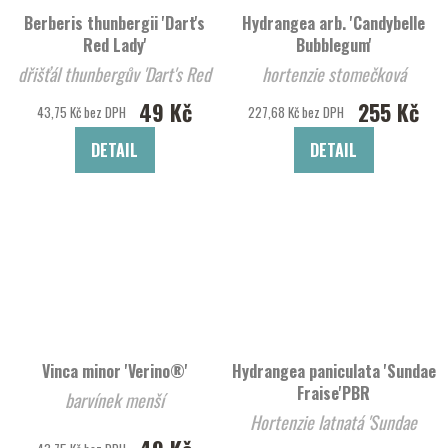
Berberis thunbergii 'Dart's
Hydrangea arb. 'Candybelle
Red Lady'
Bubblegum'
dřišťál thunbergův 'Dart's Red
hortenzie stomečková
Lady'
'Candybelle Bubblegum'
49 Kč
255 Kč
43,75 Kč bez DPH
227,68 Kč bez DPH
DETAIL
DETAIL
Vinca minor 'Verino®'
Hydrangea paniculata 'Sundae
Fraise'PBR
barvínek menší
Hortenzie latnatá 'Sundae
Fraise'