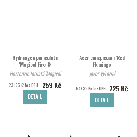
Hydrangea paniculata
Acer conspicuum 'Red
'Magical Fire'®
Flamingo'
Hortenzie latnatá 'Magical
javor výrazný
Fire'®
259 Kč
231,25 Kč bez DPH
725 Kč
647,32 Kč bez DPH
DETAIL
DETAIL