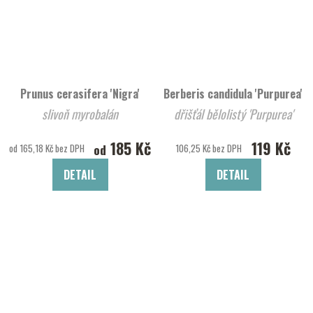
Prunus cerasifera 'Nigra'
Berberis candidula 'Purpurea'
slivoň myrobalán
dřišťál bělolistý 'Purpurea'
185 Kč
119 Kč
od
od 165,18 Kč bez DPH
106,25 Kč bez DPH
DETAIL
DETAIL