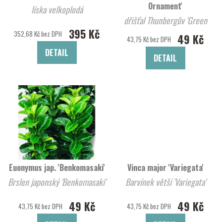
Ornament'
líska velkoplodá
dřišťal Thunbergův 'Green
395 Kč
Ornament'
352,68 Kč bez DPH
49 Kč
43,75 Kč bez DPH
DETAIL
DETAIL
Euonymus jap. 'Benkomasaki'
Vinca major 'Variegata'
Brslen japonský 'Benkomasaki'
Barvínek větší 'Variegata'
49 Kč
49 Kč
43,75 Kč bez DPH
43,75 Kč bez DPH