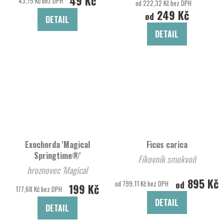
49 Kč
43,75 Kč bez DPH
od 222,32 Kč bez DPH
249 Kč
od
DETAIL
DETAIL
Exochorda 'Magical
Ficus carica
Springtime®'
Fíkovník smokvoň
hroznovec 'Magical
895 Kč
Springtime®'
od
od 799,11 Kč bez DPH
199 Kč
177,68 Kč bez DPH
DETAIL
DETAIL