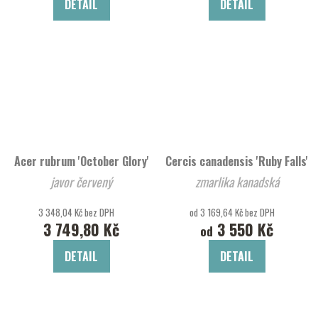
DETAIL
DETAIL
Acer rubrum 'October Glory'
Cercis canadensis 'Ruby Falls'
javor červený
zmarlika kanadská
3 348,04 Kč bez DPH
od 3 169,64 Kč bez DPH
3 749,80 Kč
3 550 Kč
od
DETAIL
DETAIL