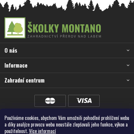
Z
á
p
a
O nás
t
í
Informace
Zahradní centrum
Používáme cookies, abychom Vám umožnili pohodlné prohlížení webu
a díky analýze provozu webu neustále zlepšovali jeho funkce, výkon a
použitelnost.
Více informací