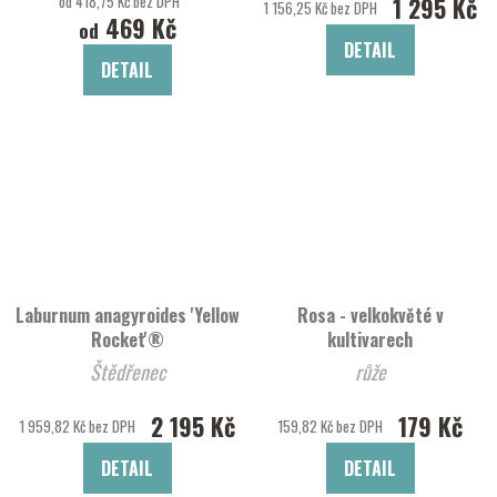
od 418,75 Kč bez DPH
1 295 Kč
1 156,25 Kč bez DPH
469 Kč
od
DETAIL
DETAIL
Laburnum anagyroides 'Yellow
Rosa - velkokvěté v
Rocket'®
kultivarech
Štědřenec
růže
2 195 Kč
179 Kč
1 959,82 Kč bez DPH
159,82 Kč bez DPH
DETAIL
DETAIL