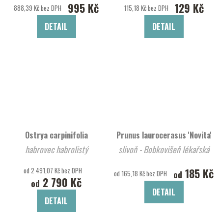
995 Kč
129 Kč
888,39 Kč bez DPH
115,18 Kč bez DPH
DETAIL
DETAIL
Ostrya carpinifolia
Prunus laurocerasus 'Novita'
habrovec habrolistý
slivoň - Bobkovišeň lékařská
od 2 491,07 Kč bez DPH
185 Kč
od
od 165,18 Kč bez DPH
2 790 Kč
od
DETAIL
DETAIL