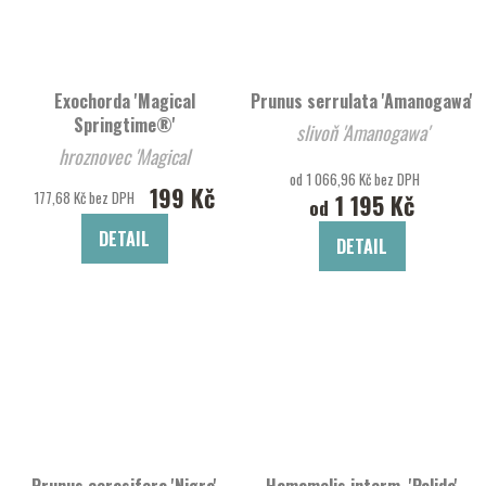
Exochorda 'Magical
Prunus serrulata 'Amanogawa'
Springtime®'
slivoň 'Amanogawa'
hroznovec 'Magical
od 1 066,96 Kč bez DPH
Springtime®'
199 Kč
177,68 Kč bez DPH
1 195 Kč
od
DETAIL
DETAIL
Prunus cerasifera 'Nigra'
Hamamelis interm. 'Palida'