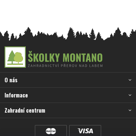
Z
á
p
a
O nás
t
í
Informace
Zahradní centrum