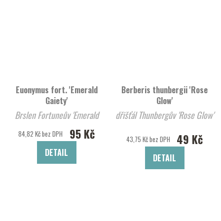
Euonymus fort. 'Emerald
Berberis thunbergii 'Rose
Gaiety'
Glow'
Brslen Fortuneův 'Emerald
dřišťál Thunbergův 'Rose Glow'
Gaiety'
95 Kč
84,82 Kč bez DPH
49 Kč
43,75 Kč bez DPH
DETAIL
DETAIL