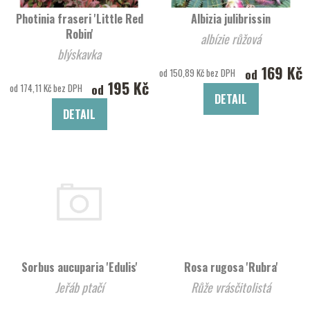
Photinia fraseri 'Little Red
Albizia julibrissin
Robin'
albízie růžová
blýskavka
169 Kč
od
od 150,89 Kč bez DPH
195 Kč
od
od 174,11 Kč bez DPH
DETAIL
DETAIL
Sorbus aucuparia 'Edulis'
Rosa rugosa 'Rubra'
Jeřáb ptačí
Růže vrásčitolistá