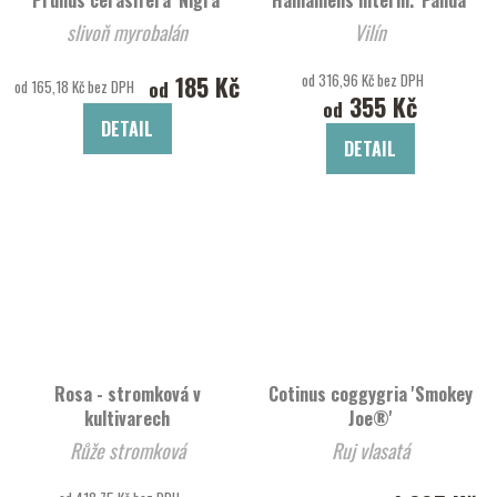
slivoň myrobalán
Vilín
185 Kč
od 316,96 Kč bez DPH
od
od 165,18 Kč bez DPH
355 Kč
od
DETAIL
DETAIL
Rosa - stromková v
Cotinus coggygria 'Smokey
kultivarech
Joe®'
Růže stromková
Ruj vlasatá