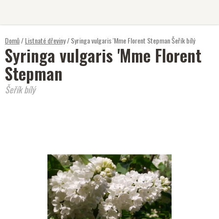
Přejít
na
obsah
Domů
/
Listnaté dřeviny
/
Syringa vulgaris 'Mme Florent Stepman
Šeřík bílý
Syringa vulgaris 'Mme Florent
Stepman
Šeřík bílý